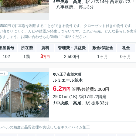
中央線
「
高尾
」駅 バス14分 西東京バス「
八事務所」 停歩3分
5500円で駐車場を利用することができる物件です。クローゼット付きの物件です。
が溜まりにくく、カビや結露が発生しづらいです。これから先、どんな暮らしを実
きましょう。お問い合わせもお気軽にご連絡ください。
部屋番号
所在階
賃料
管理費・共益費
敷金/保証金
礼金
3
102
1階
2,500円
1ヶ月
0ヶ月
万円
ート
八王子市
並木町
ルミエール並木
6.2
万円
管理/共益費3,000円
29.01㎡ (1K) /築17年 /2階建
中央線
「
高尾
」駅 徒歩33分
レベルの精度と品質管理を実現したセキスイハイム施工