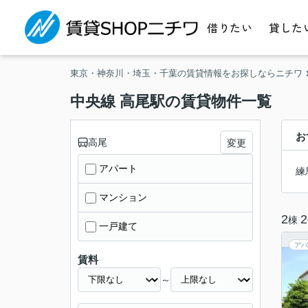
借りたい
貸した
東京・神奈川・埼玉・千葉の賃貸情報をお探しならニチワ
中央線 高尾駅の賃貸物件一覧
お
高尾
変更
アパート
練
マンション
2
2
棟
一戸建て
アパ
賃料
～