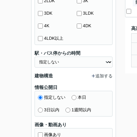
2LDK
3K
3DK
3LDK
4K
4DK
高
4LDK以上
駅・バス停からの時間
建物構造
追加する
情報公開日
指定しない
本日
3日以内
1週間以内
画像・動画あり
画像あり