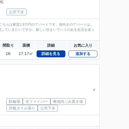
元
公共下水
こちらは家賃2.9万円のアパートです。南向きのアパートは、
現していきたいですか。新しい住まいでハリのある生活を送っ
間取り
面積
詳細
お気に入り
1K
17.17㎡
詳細を見る
追加する
駐輪場
光ファイバー
敷地内ごみ置き場
外観タイル張り
公共下水