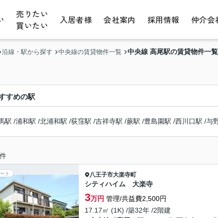
売りたい
い
入居者様
会社案内
採用情報
仲介会
買いたい
中央線 高尾駅の賃貸物件一覧
沿線・駅から探す
中央線の賃貸物件一覧
すすめの駅
馬駅
/
浦和駅
/
北浦和駅
/
荻窪駅
/
吉祥寺駅
/
蕨駅
/
豊島園駅
/
西川口駅
/
与
件
ート
八王子市
大楽寺町
シティハイム 大楽寺
3
万円
管理/共益費2,500円
17.17㎡ (1K) /築32年 /2階建