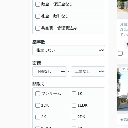
敷金・保証金なし
礼金・敷引なし
月額
共益費・管理費込み
湿気
てい
築年数
面積
アパ
～
間取り
ワンルーム
1K
1DK
1LDK
2K
2DK
★高