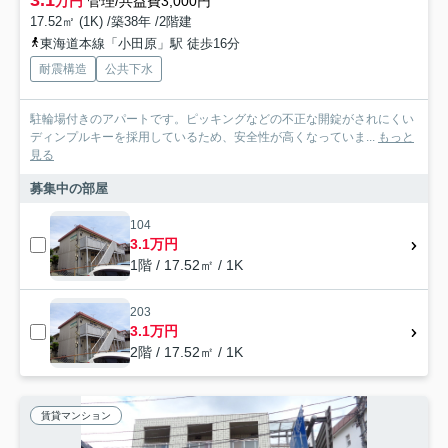
万円
管理/共益費3,000円
17.52㎡ (1K) /築38年 /2階建
東海道本線「小田原」駅 徒歩16分
耐震構造
公共下水
駐輪場付きのアパートです。ピッキングなどの不正な開錠がされにくい
ディンプルキーを採用しているため、安全性が高くなっていま...
もっと
見る
募集中の部屋
104
3.1万円
1階 / 17.52㎡ / 1K
203
3.1万円
2階 / 17.52㎡ / 1K
賃貸マンション