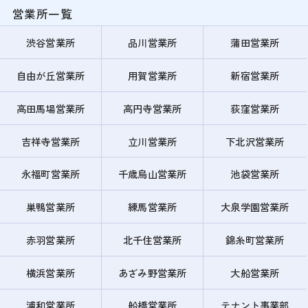
営業所一覧
渋谷営業所
品川営業所
蒲田営業所
自由が丘営業所
用賀営業所
新宿営業所
高田馬場営業所
高円寺営業所
荻窪営業所
吉祥寺営業所
立川営業所
下北沢営業所
永福町営業所
千歳烏山営業所
池袋営業所
巣鴨営業所
練馬営業所
大泉学園営業所
赤羽営業所
北千住営業所
錦糸町営業所
横浜営業所
あざみ野営業所
大船営業所
浦和営業所
船橋営業所
テナント事業部