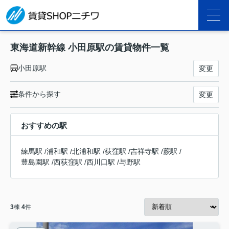
東海道新幹線 小田原駅の賃貸物件一覧
小田原駅
変更
条件から探す
変更
おすすめの駅
練馬駅
/
浦和駅
/
北浦和駅
/
荻窪駅
/
吉祥寺駅
/
蕨駅
/
豊島園駅
/
西荻窪駅
/
西川口駅
/
与野駅
3
棟
4
件