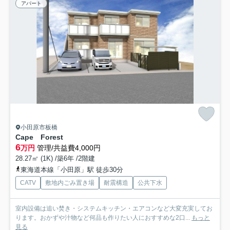
アパート
小田原市板橋
Cape Forest
6
万円
管理/共益費4,000円
28.27㎡ (1K) /築6年 /2階建
東海道本線「小田原」駅 徒歩30分
CATV
敷地内ごみ置き場
耐震構造
公共下水
室内設備は追い焚き・システムキッチン・エアコンなど大変充実してお
ります。おかずや汁物など何品も作りたい人におすすめな2口...
もっと
見る