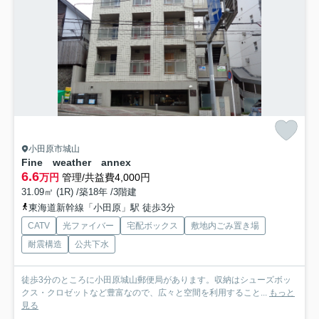
小田原市城山
Fine weather annex
6.6
万円
管理/共益費4,000円
31.09㎡ (1R) /築18年 /3階建
東海道新幹線「小田原」駅 徒歩3分
CATV
光ファイバー
宅配ボックス
敷地内ごみ置き場
耐震構造
公共下水
徒歩3分のところに小田原城山郵便局があります。収納はシューズボッ
クス・クロゼットなど豊富なので、広々と空間を利用すること...
もっと
見る