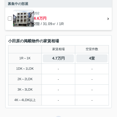
募集中の部屋
202
6.6万円
2階 / 31.09㎡ / 1R
小田原の掲載物件の家賃相場
家賃相場
空室件数
4.7万円
4室
1R～1K
-
-
1DK～1LDK
-
-
2K～2LDK
-
-
3K～3LDK
-
-
4K～4LDK以上