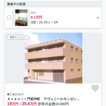
募集中の部屋
301
9.1万円
3階 / 26.29㎡ / 1R
賃貸マンション
江東区深川
Ａｖｅｎｉｒ門前仲町 アヴェニールモンゼンナカチョウ
19
35.6
万円～
万円
管理/共益費10,000円