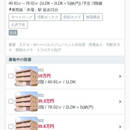
40.81㎡～78.02㎡ (1LDK～2LDK＋S(納戸)) /予定 /3階建
東西線「木場」駅 徒歩21分
オートロック
宅配ボックス
防犯カメラ
耐震構造
公共下水
新築
新築 ＺＥＨ－Ｍヘーベルメゾン／ペット共生型 売電あり 宅配ＢＯ
Ｘ 防犯カメラ １フロア２住戸
募集中の部屋
201
19万円
2階 / 40.81㎡ / 1LDK
202
35.3万円
2階 / 78.02㎡ / 2LDK＋S(納戸)
302
35.6万円