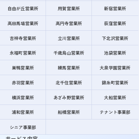
自由が丘営業所
用賀営業所
新宿営業所
高田馬場営業所
高円寺営業所
荻窪営業所
吉祥寺営業所
立川営業所
下北沢営業所
永福町営業所
千歳烏山営業所
池袋営業所
巣鴨営業所
練馬営業所
大泉学園営業所
赤羽営業所
北千住営業所
錦糸町営業所
横浜営業所
あざみ野営業所
大船営業所
浦和営業所
船橋営業所
テナント事業部
シニア事業部
サービス内容