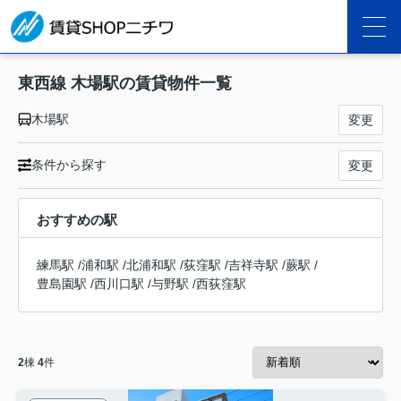
東西線 木場駅の賃貸物件一覧
木場駅
変更
条件から探す
変更
おすすめの駅
練馬駅
/
浦和駅
/
北浦和駅
/
荻窪駅
/
吉祥寺駅
/
蕨駅
/
豊島園駅
/
西川口駅
/
与野駅
/
西荻窪駅
2
棟
4
件