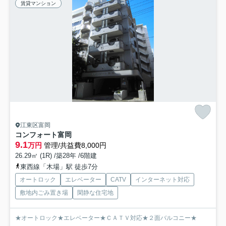
賃貸マンション
江東区富岡
コンフォート富岡
9.1
万円
管理/共益費8,000円
26.29㎡ (1R) /築28年 /6階建
東西線「木場」駅 徒歩7分
オートロック
エレベーター
CATV
インターネット対応
敷地内ごみ置き場
閑静な住宅地
★オートロック★エレベーター★ＣＡＴＶ対応★２面バルコニー★