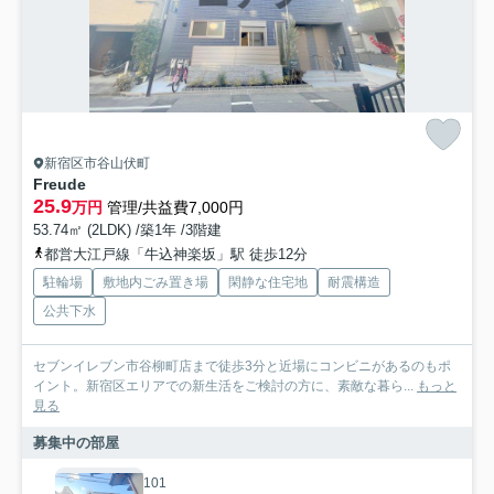
新宿区市谷山伏町
Freude
25.9
万円
管理/共益費7,000円
53.74㎡ (2LDK) /築1年 /3階建
都営大江戸線「牛込神楽坂」駅 徒歩12分
駐輪場
敷地内ごみ置き場
閑静な住宅地
耐震構造
公共下水
セブンイレブン市谷柳町店まで徒歩3分と近場にコンビニがあるのもポ
イント。新宿区エリアでの新生活をご検討の方に、素敵な暮ら...
もっと
見る
募集中の部屋
101