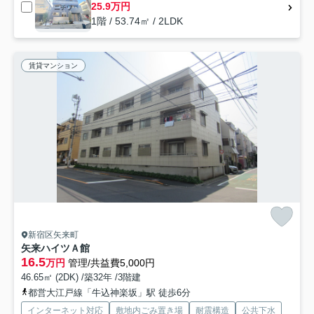
25.9万円
1階 / 53.74㎡ / 2LDK
賃貸マンション
新宿区矢来町
矢来ハイツＡ館
16.5
万円
管理/共益費5,000円
46.65㎡ (2DK) /築32年 /3階建
都営大江戸線「牛込神楽坂」駅 徒歩6分
インターネット対応
敷地内ごみ置き場
耐震構造
公共下水