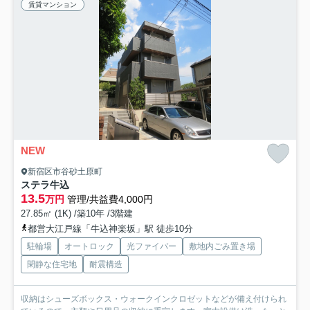
賃貸マンション
NEW
新宿区市谷砂土原町
ステラ牛込
13.5
万円
管理/共益費4,000円
27.85㎡ (1K) /築10年 /3階建
都営大江戸線「牛込神楽坂」駅 徒歩10分
駐輪場
オートロック
光ファイバー
敷地内ごみ置き場
閑静な住宅地
耐震構造
収納はシューズボックス・ウォークインクロゼットなどが備え付けられ