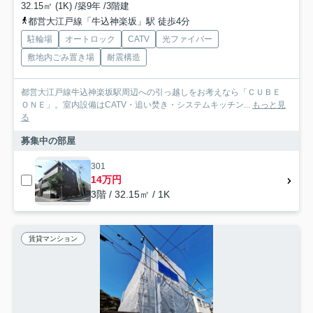
32.15㎡ (1K) /築9年 /3階建
都営大江戸線「牛込神楽坂」駅 徒歩4分
駐輪場
オートロック
CATV
光ファイバー
敷地内ごみ置き場
耐震構造
都営大江戸線牛込神楽坂駅周辺への引っ越しをお考えなら「ＣＵＢＥ
ＯＮＥ」。室内設備はCATV・追い焚き・システムキッチン...
もっと見
る
募集中の部屋
301
14万円
3階 / 32.15㎡ / 1K
賃貸マンション