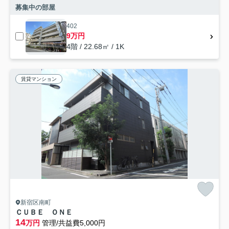
募集中の部屋
402
9万円
4階 / 22.68㎡ / 1K
賃貸マンション
新宿区南町
ＣＵＢＥ ＯＮＥ
14
万円
管理/共益費5,000円