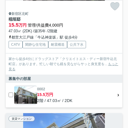
新宿区北町
稲垣邸
15.5
万円
管理/共益費4,000円
47.03㎡ (2DK) /築35年 /2階建
都営大江戸線「牛込神楽坂」駅 徒歩4分
CATV
閑静な住宅地
耐震構造
公共下水
家から徒歩4分にドラッグストア「クリエイトエス・ディー新宿牛込北
町店」があります。忙しい朝でも鏡を見ながらサッと身支度を...
もっと
見る
募集中の部屋
0002
15.5万円
2階 / 47.03㎡ / 2DK
賃貸マンション