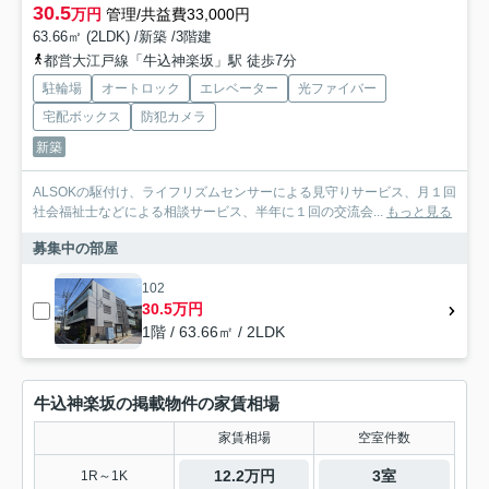
30.5
万円
管理/共益費33,000円
63.66㎡ (2LDK) /新築 /3階建
都営大江戸線「牛込神楽坂」駅 徒歩7分
駐輪場
オートロック
エレベーター
光ファイバー
宅配ボックス
防犯カメラ
新築
ALSOKの駆付け、ライフリズムセンサーによる見守りサービス、月１回
社会福祉士などによる相談サービス、半年に１回の交流会...
もっと見る
募集中の部屋
102
30.5万円
1階 / 63.66㎡ / 2LDK
牛込神楽坂の掲載物件の家賃相場
家賃相場
空室件数
12.2万円
3室
1R～1K