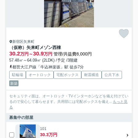
新宿区矢来町
（仮称）矢来町メゾン西棟
30.2
30.9
万円～
万円
管理/共益費8,000円
57.48㎡～64.09㎡ (2LDK) /予定 /3階建
都営大江戸線「牛込神楽坂」駅 徒歩7分
駐輪場
オートロック
宅配ボックス
耐震構造
公共下水
新築
セキュリティ面は、オートロック・TVインターホンなどを備え付けてい
るので安心して暮らせます。共用部には宅配ボックスを備え...
もっと見
る
募集中の部屋
101
30.3万円