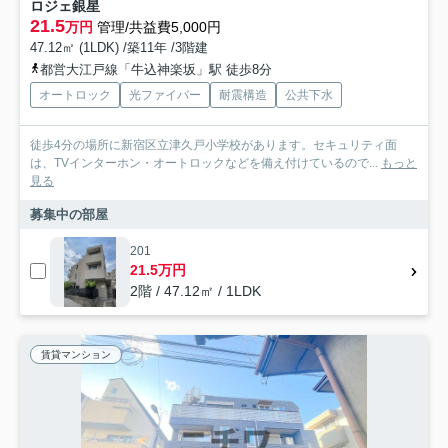
ロジェ銀星
21.5
万円
管理/共益費5,000円
47.12㎡ (1LDK) /築11年 /3階建
都営大江戸線「牛込神楽坂」駅 徒歩8分
オートロック
光ファイバー
耐震構造
公共下水
徒歩4分の場所に新宿区立津久戸小学校があります。セキュリティ面
は、TVインターホン・オートロックなどを備え付けているので...
もっと
見る
募集中の部屋
201
21.5万円
2階 / 47.12㎡ / 1LDK
賃貸マンション