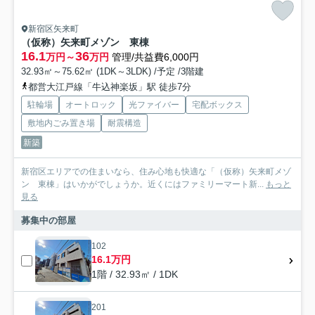
新宿区矢来町
（仮称）矢来町メゾン 東棟
16.1
36
万円～
万円
管理/共益費6,000円
32.93㎡～75.62㎡ (1DK～3LDK) /予定 /3階建
都営大江戸線「牛込神楽坂」駅 徒歩7分
駐輪場
オートロック
光ファイバー
宅配ボックス
敷地内ごみ置き場
耐震構造
新築
新宿区エリアでの住まいなら、住み心地も快適な「（仮称）矢来町メゾ
ン 東棟」はいかがでしょうか。近くにはファミリーマート新...
もっと
見る
募集中の部屋
102
16.1万円
1階 / 32.93㎡ / 1DK
201