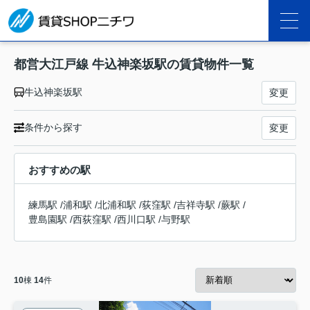
都営大江戸線 牛込神楽坂駅の賃貸物件一覧
牛込神楽坂駅
変更
条件から探す
変更
おすすめの駅
練馬駅
/
浦和駅
/
北浦和駅
/
荻窪駅
/
吉祥寺駅
/
蕨駅
/
豊島園駅
/
西荻窪駅
/
西川口駅
/
与野駅
10
棟
14
件