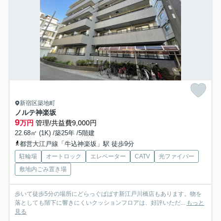
新宿区築地町
ノルテ神楽坂
9
万円
管理/共益費9,000円
22.68㎡ (1K) /築25年 /5階建
都営大江戸線「牛込神楽坂」駅 徒歩9分
駐輪場
オートロック
エレベーター
CATV
光ファイバー
敷地内ごみ置き場
歩いて徒歩5分の場所にどらっぐぱぱす新江戸川橋店もあります。物を
落としても階下に響きにくいクッションフロアは、好評いただ...
もっと
見る