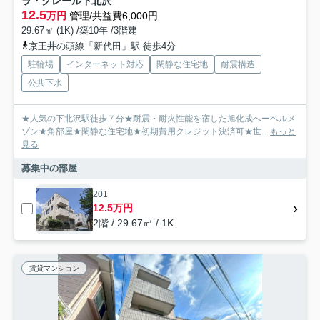
ラ・クレール下北沢
12.5
万円
管理/共益費6,000円
29.67㎡ (1K) /築10年 /3階建
京王井の頭線「新代田」駅 徒歩4分
駐輪場
インターネット対応
閑静な住宅地
耐震構造
公共下水
★人気の下北沢駅徒歩７分★耐震・耐火性能を宿した旭化成へーベルメ
ゾン★角部屋★閑静な住宅地★初期費用クレジット決済可★世...
もっと
見る
募集中の部屋
201
12.5万円
2階 / 29.67㎡ / 1K
賃貸マンション