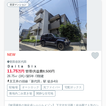
賃貸マンション
NEW
世田谷区代田
Ｄａｉｔａ Ｓｉｘ
11.75
万円
管理/共益費8,500円
26.75㎡ (1K) /築5年 /3階建
京王井の頭線「新代田」駅 徒歩4分
駐輪場
オートロック
光ファイバー
宅配ボックス
敷地内ごみ置き場
閑静な住宅地
【耐震構造の旭化成ヘーベルメゾン】 下北沢生活圏！徒歩圏で人気のシ