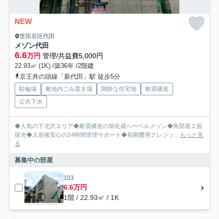
NEW
世田谷区代田
メゾン代田
6.6
万円
管理/共益費5,000円
22.93㎡ (1K) /築36年 /2階建
京王井の頭線「新代田」駅 徒歩5分
駐輪場
敷地内ごみ置き場
閑静な住宅地
耐震構造
公共下水
◆人気の下北沢エリア◆耐震構造の旭化成へーベルメゾン◆角部屋２面
採光◆入居後安心の24時間管理サポート◆初期費用クレジッ...
もっと見
る
募集中の部屋
103
6.6万円
1階 / 22.93㎡ / 1K