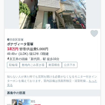
渋谷区笹塚
ボナヴィータ笹塚
18
万円
管理/共益費5,000円
49.49㎡ (1LDK) /築12年 /3階建
京王井の頭線「新代田」駅 徒歩16分
駐輪場
敷地内ごみ置き場
耐震構造
公共下水
知らない人が来た時でも玄関を開ける必要がなくなるモニター付きイン
ターホンを備えております。室内設備は洗面所独立・浴室乾燥...
もっと
見る
募集中の部屋
301