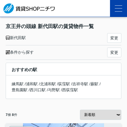
京王井の頭線 新代田駅の賃貸物件一覧
新代田駅
変更
条件から探す
変更
おすすめの駅
練馬駅
/
浦和駅
/
北浦和駅
/
荻窪駅
/
吉祥寺駅
/
蕨駅
/
豊島園駅
/
西川口駅
/
与野駅
/
西荻窪駅
7
棟
8
件