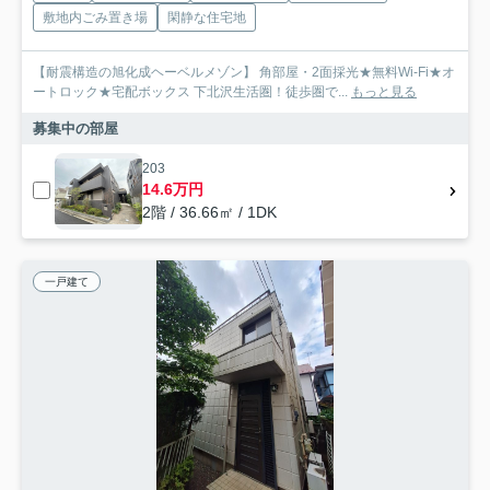
敷地内ごみ置き場
閑静な住宅地
【耐震構造の旭化成ヘーベルメゾン】 角部屋・2面採光★無料Wi-Fi★オ
ートロック★宅配ボックス 下北沢生活圏！徒歩圏で...
もっと見る
募集中の部屋
203
14.6万円
2階 / 36.66㎡ / 1DK
一戸建て