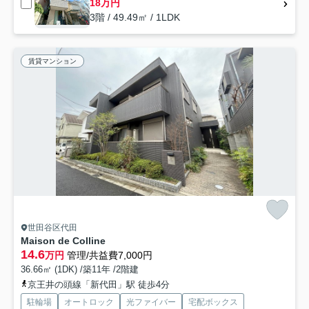
18万円
3階 / 49.49㎡ / 1LDK
賃貸マンション
世田谷区代田
Maison de Colline
14.6
万円
管理/共益費7,000円
36.66㎡ (1DK) /築11年 /2階建
京王井の頭線「新代田」駅 徒歩4分
駐輪場
オートロック
光ファイバー
宅配ボックス