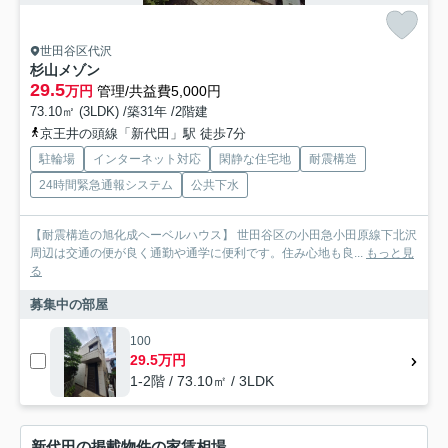
世田谷区代沢
杉山メゾン
29.5
万円
管理/共益費5,000円
73.10㎡ (3LDK) /築31年 /2階建
京王井の頭線「新代田」駅 徒歩7分
駐輪場
インターネット対応
閑静な住宅地
耐震構造
24時間緊急通報システム
公共下水
【耐震構造の旭化成ヘーベルハウス】 世田谷区の小田急小田原線下北沢
周辺は交通の便が良く通勤や通学に便利です。住み心地も良...
もっと見
る
募集中の部屋
100
29.5万円
1-2階 / 73.10㎡ / 3LDK
新代田の掲載物件の家賃相場