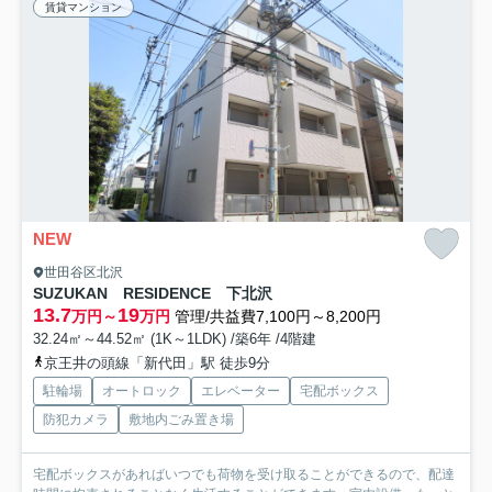
賃貸マンション
NEW
世田谷区北沢
SUZUKAN RESIDENCE 下北沢
13.7
19
万円～
万円
管理/共益費7,100円～8,200円
32.24㎡～44.52㎡ (1K～1LDK) /築6年 /4階建
京王井の頭線「新代田」駅 徒歩9分
駐輪場
オートロック
エレベーター
宅配ボックス
防犯カメラ
敷地内ごみ置き場
宅配ボックスがあればいつでも荷物を受け取ることができるので、配達