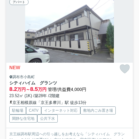
アパート
NEW
調布市小島町
シティハイム グランツ
8.2
8.5
万円～
万円
管理/共益費4,000円
23.52㎡ (1K) /築28年 /2階建
京王相模原線「京王多摩川」駅 徒歩13分
駐輪場
CATV
インターネット対応
敷地内ごみ置き場
閑静な住宅地
公共下水
京王線調布駅周辺への引っ越しをお考えなら「シティハイム グラン