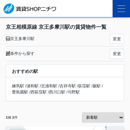
京王相模原線 京王多摩川駅の賃貸物件一覧
京王多摩川駅
変更
条件から探す
変更
おすすめの駅
練馬駅
/
浦和駅
/
北浦和駅
/
吉祥寺駅
/
荻窪駅
/
蕨駅
/
豊島園駅
/
西荻窪駅
/
西川口駅
/
与野駅
1
棟
2
件