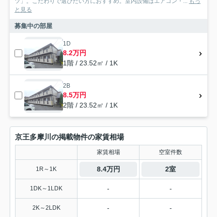
ツ」。こだわりで選びたい方におすすめ。室内設備はエアコン・...
もっ
と見る
募集中の部屋
1D
8.2万円
1階 / 23.52㎡ / 1K
2B
8.5万円
2階 / 23.52㎡ / 1K
京王多摩川の掲載物件の家賃相場
家賃相場
空室件数
8.4万円
2室
1R～1K
-
-
1DK～1LDK
-
-
2K～2LDK