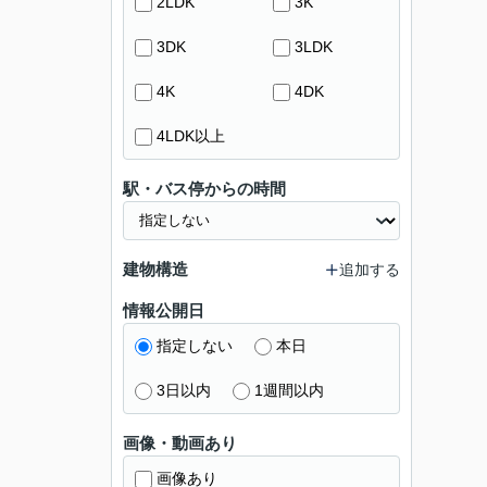
2LDK
3K
3DK
3LDK
4K
4DK
4LDK以上
駅・バス停からの時間
建物構造
追加する
情報公開日
指定しない
本日
3日以内
1週間以内
画像・動画あり
画像あり