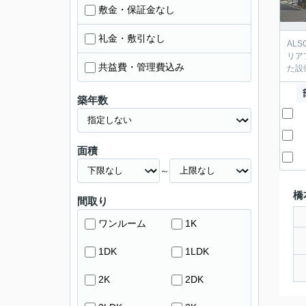
敷金・保証金なし
礼金・敷引なし
AL
リア
共益費・管理費込み
た設
築年数
面積
～
橋
間取り
ワンルーム
1K
1DK
1LDK
2K
2DK