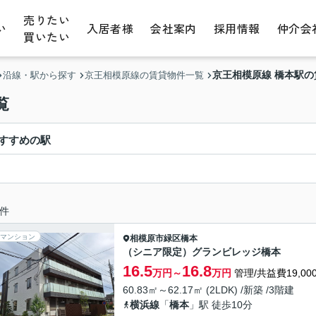
売りたい
い
入居者様
会社案内
採用情報
仲介会
買いたい
京王相模原線 橋本駅
沿線・駅から探す
京王相模原線の賃貸物件一覧
覧
すすめの駅
件
マンション
相模原市緑区
橋本
（シニア限定）グランビレッジ橋本
16.5
16.8
万円～
万円
管理/共益費19,00
60.83㎡～62.17㎡ (2LDK) /新築 /3階建
横浜線
「
橋本
」駅 徒歩10分