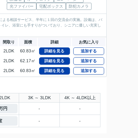
光ファイバー
宅配ボックス
防犯カメラ
どによる相談サービス、半年に１回の交流会の実施。設備は、バ
トイレ、浴室にも手すりがついており、シニアに優しい充実し
間取り
面積
詳細
お気に入り
2LDK
60.83㎡
詳細を見る
追加する
2LDK
62.17㎡
詳細を見る
追加する
2LDK
60.83㎡
詳細を見る
追加する
2LDK
3K ～ 3LDK
4K ～ 4LDK以上
7万円
-
-
室
-
-