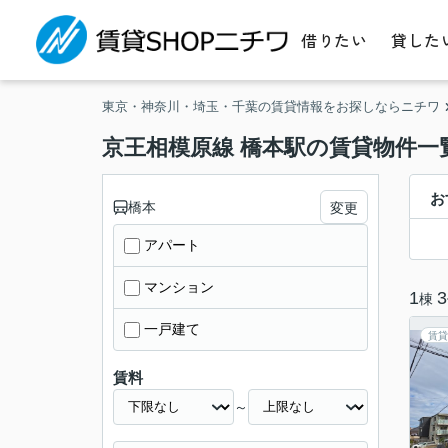
借りたい
貸した
東京・神奈川・埼玉・千葉の賃貸情報をお探しならニチワ
京王相模原線 橋本駅の賃貸物件一
お
橋本
変更
アパート
マンション
1
3
棟
一戸建て
賃貸
賃料
～