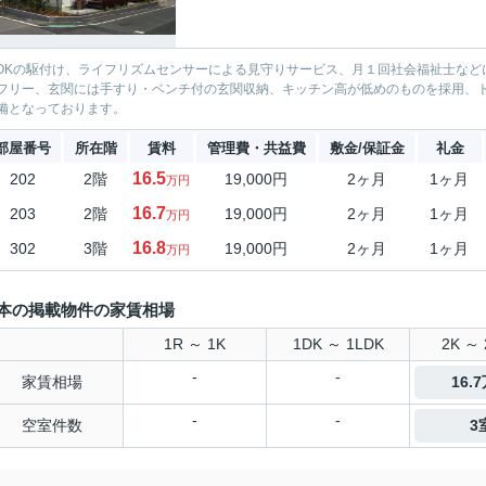
SOKの駆付け、ライフリズムセンサーによる見守りサービス、月１回社会福祉士な
フリー、玄関には手すり・ベンチ付の玄関収納、キッチン高が低めのものを採用、
備となっております。
部屋番号
所在階
賃料
管理費・共益費
敷金/保証金
礼金
16.5
202
2階
19,000円
2ヶ月
1ヶ月
万円
16.7
203
2階
19,000円
2ヶ月
1ヶ月
万円
16.8
302
3階
19,000円
2ヶ月
1ヶ月
万円
本の掲載物件の家賃相場
1R ～ 1K
1DK ～ 1LDK
2K ～ 
-
-
家賃相場
16.
-
-
空室件数
3