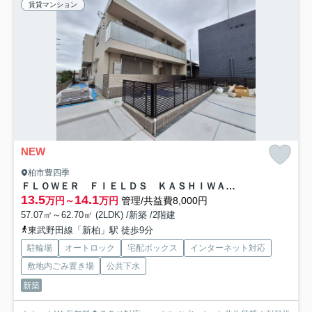
賃貸マンション
NEW
柏市豊四季
ＦＬＯＷＥＲ ＦＩＥＬＤＳ ＫＡＳＨＩＷＡ フラワーフィールズカシワ
13.5
14.1
万円～
万円
管理/共益費8,000円
57.07㎡～62.70㎡ (2LDK) /新築 /2階建
東武野田線「新柏」駅 徒歩9分
駐輪場
オートロック
宅配ボックス
インターネット対応
敷地内ごみ置き場
公共下水
新築