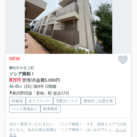
NEW
柏市今谷上町
ソシア南柏Ⅰ
8
万円
管理/共益費5,000円
40.45㎡ (1K) /築4年 /2階建
東武野田線「新柏」駅 徒歩17分
駐輪場
光ファイバー
宅配ボックス
敷地内ごみ置き場
バイク置場あり
耐震構造
ぜひ一度見ていただきたい、「ソシア南柏Ⅰ」です。柏市エリアでの住
まいなら、住み心地も快適な「ソシア南柏Ⅰ」はいかがでしょ...
もっと
見る