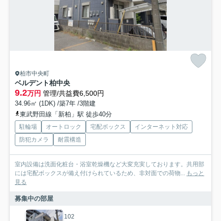
柏市中央町
ベルデント柏中央
9.2
万円
管理/共益費6,500円
34.96㎡ (1DK) /築7年 /3階建
東武野田線「新柏」駅 徒歩40分
駐輪場
オートロック
宅配ボックス
インターネット対応
防犯カメラ
耐震構造
室内設備は洗面化粧台・浴室乾燥機など大変充実しております。共用部
には宅配ボックスが備え付けられているため、非対面での荷物...
もっと
見る
募集中の部屋
102