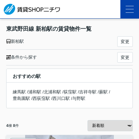
東武野田線 新柏駅の賃貸物件一覧
新柏駅
変更
条件から探す
変更
おすすめの駅
練馬駅
/
浦和駅
/
北浦和駅
/
荻窪駅
/
吉祥寺駅
/
蕨駅
/
豊島園駅
/
西荻窪駅
/
西川口駅
/
与野駅
4
棟
8
件