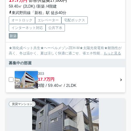
万円
管理/共益費17,000円
59.40㎡ (2LDK) /新築 /4階建
東武野田線「新柏」駅 徒歩40分
オートロック
エレベーター
宅配ボックス
インターネット対応
公共下水
新築
★旭化成ペット共生★ヘーベルメゾンZEH-M★太陽光発電有★耐熱性が
高く、冬は温かく、夏は涼しく快適に過ごせ、省エネ性能...
もっと見る
募集中の部屋
303
17.7万円
3階 / 59.40㎡ / 2LDK
賃貸マンション