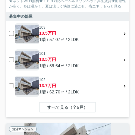
★ネットWi-Fi無料◆ＺＥＨ対応へーベルメゾンペット共生賃貸★耐熱性
が高く、冬は温かく、夏は涼しく快適に過ごせ、省エネ...
もっと見る
募集中の部屋
103
13.5万円
1階 / 57.07㎡ / 2LDK
101
13.5万円
1階 / 59.64㎡ / 2LDK
102
13.7万円
1階 / 62.70㎡ / 2LDK
すべて見る（全5戸）
賃貸マンション