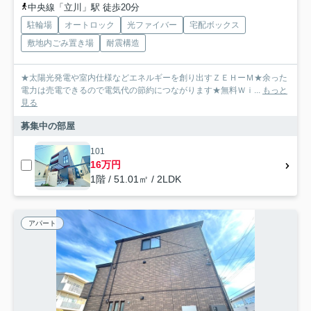
中央線「立川」駅 徒歩20分
駐輪場
オートロック
光ファイバー
宅配ボックス
敷地内ごみ置き場
耐震構造
★太陽光発電や室内仕様などエネルギーを創り出すＺＥＨーＭ★余った
電力は売電できるので電気代の節約につながります★無料Ｗｉ...
もっと
見る
募集中の部屋
101
16万円
1階 / 51.01㎡ / 2LDK
アパート