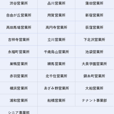
渋谷営業所
品川営業所
蒲田営業所
自由が丘営業所
用賀営業所
新宿営業所
高田馬場営業所
高円寺営業所
荻窪営業所
吉祥寺営業所
立川営業所
下北沢営業所
永福町営業所
千歳烏山営業所
池袋営業所
巣鴨営業所
練馬営業所
大泉学園営業所
赤羽営業所
北千住営業所
錦糸町営業所
横浜営業所
あざみ野営業所
大船営業所
浦和営業所
船橋営業所
テナント事業部
シニア事業部