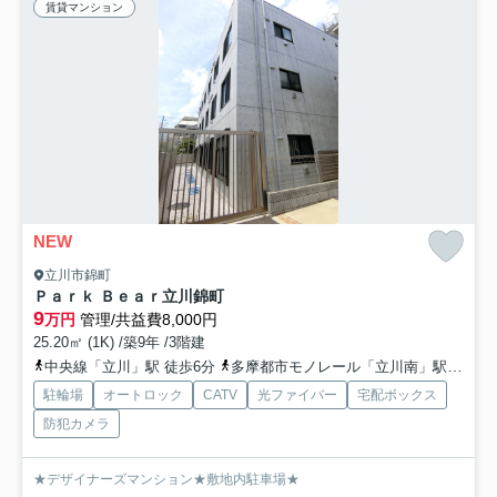
賃貸マンション
NEW
立川市錦町
Ｐａｒｋ Ｂｅａｒ立川錦町
9
万円
管理/共益費8,000円
25.20㎡ (1K) /築9年 /3階建
中央線「立川」駅 徒歩6分
多摩都市モノレール「立川南」駅 徒歩7分
駐輪場
オートロック
CATV
光ファイバー
宅配ボックス
防犯カメラ
★デザイナーズマンション★敷地内駐車場★