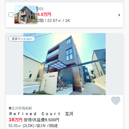
203
5.9万円
2階 / 22.67㎡ / 1K
賃貸マンション
立川市高松町
Ｒｅｆｉｎｅｄ Ｃｏｕｒｔ 立川
16
万円
管理/共益費9,500円
51.01㎡ (2LDK) /築1年 /3階建