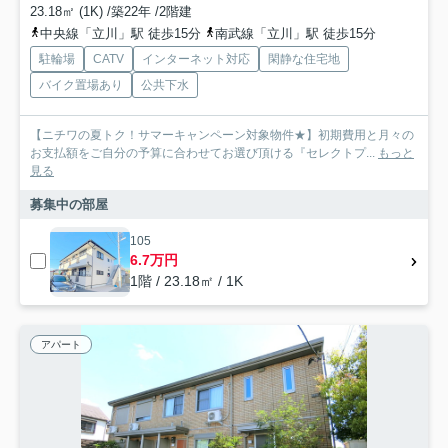
23.18㎡ (1K) /築22年 /2階建
中央線「立川」駅 徒歩15分
南武線「立川」駅 徒歩15分
駐輪場
CATV
インターネット対応
閑静な住宅地
バイク置場あり
公共下水
【ニチワの夏トク！サマーキャンペーン対象物件★】初期費用と月々の
お支払額をご自分の予算に合わせてお選び頂ける『セレクトプ...
もっと
見る
募集中の部屋
105
6.7万円
1階 / 23.18㎡ / 1K
アパート