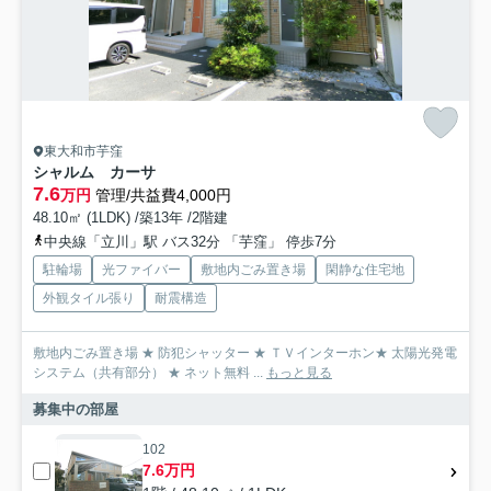
東大和市芋窪
シャルム カーサ
7.6
万円
管理/共益費4,000円
48.10㎡ (1LDK) /築13年 /2階建
中央線「立川」駅 バス32分 「芋窪」 停歩7分
駐輪場
光ファイバー
敷地内ごみ置き場
閑静な住宅地
外観タイル張り
耐震構造
敷地内ごみ置き場 ★ 防犯シャッター ★ ＴＶインターホン★ 太陽光発電
システム（共有部分） ★ ネット無料 ...
もっと見る
募集中の部屋
102
7.6万円