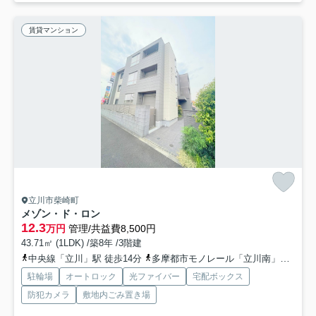
賃貸マンション
立川市柴崎町
メゾン・ド・ロン
12.3
万円
管理/共益費8,500円
43.71㎡ (1LDK) /築8年 /3階建
中央線「立川」駅 徒歩14分
多摩都市モノレール「立川南」駅 徒歩14分
駐輪場
オートロック
光ファイバー
宅配ボックス
防犯カメラ
敷地内ごみ置き場