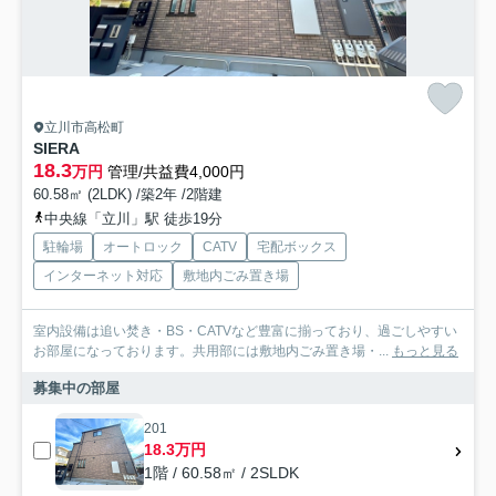
立川市高松町
SIERA
18.3
万円
管理/共益費4,000円
60.58㎡ (2LDK) /築2年 /2階建
中央線「立川」駅 徒歩19分
駐輪場
オートロック
CATV
宅配ボックス
インターネット対応
敷地内ごみ置き場
室内設備は追い焚き・BS・CATVなど豊富に揃っており、過ごしやすい
お部屋になっております。共用部には敷地内ごみ置き場・...
もっと見る
募集中の部屋
201
18.3万円
1階 / 60.58㎡ / 2SLDK