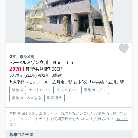
立川市柴崎町
へーベルメゾン立川 Ｎｏｒｔｈ
20
万円
管理/共益費7,000円
50.79㎡ (2LDK) /築1年 /3階建
多摩都市モノレール「立川南」駅 徒歩5分
中央線「立川」駅 徒歩7分
駐輪場
オートロック
光ファイバー
宅配ボックス
敷地内ごみ置き場
耐震構造
室内設備はシステムキッチン・洗面台など充実した設備を備え付けてい
ます。クレジットカードで初期費用がお支払いいただけるので...
もっと
見る
募集中の部屋