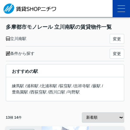
多摩都市モノレール 立川南駅の賃貸物件一覧
立川南駅
変更
条件から探す
変更
おすすめの駅
練馬駅
/
浦和駅
/
北浦和駅
/
荻窪駅
/
吉祥寺駅
/
蕨駅
/
豊島園駅
/
西荻窪駅
/
西川口駅
/
与野駅
13
棟
14
件