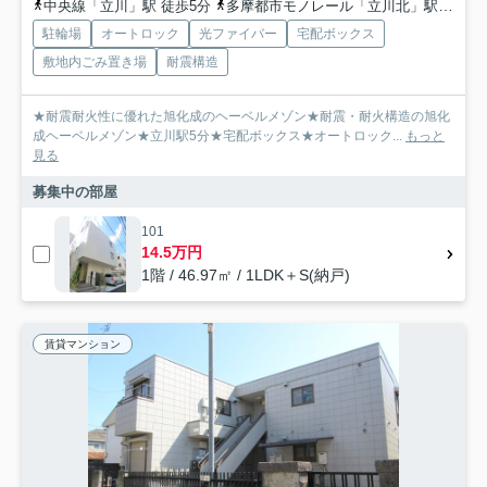
中央線「立川」駅 徒歩5分
多摩都市モノレール「立川北」駅 徒歩5分
駐輪場
オートロック
光ファイバー
宅配ボックス
敷地内ごみ置き場
耐震構造
★耐震耐火性に優れた旭化成のヘーベルメゾン★耐震・耐火構造の旭化
成ヘーベルメゾン★立川駅5分★宅配ボックス★オートロック...
もっと
見る
募集中の部屋
101
14.5万円
1階 / 46.97㎡ / 1LDK＋S(納戸)
賃貸マンション