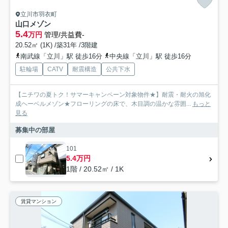
立川市羽衣町
山口メゾン
5.4
万円
管理/共益費-
20.52㎡ (1K) /築31年 /3階建
南武線「立川」駅 徒歩16分
中央線「立川」駅 徒歩16分
駐輪場
CATV
耐震構造
公共下水
【ニチワの夏トク！サマーキャンペーン対象物件★】耐震・耐火の旭化
成ヘーベルメゾン★フローリングの床で、木目調の温かな雰囲...
もっと
見る
募集中の部屋
101
5.4万円
1階 / 20.52㎡ / 1K
賃貸マンション