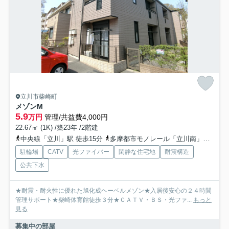
立川市柴崎町
メゾンM
5.9
万円
管理/共益費4,000円
22.67㎡ (1K) /築23年 /2階建
中央線「立川」駅 徒歩15分
多摩都市モノレール「立川南」駅 徒歩14分
駐輪場
CATV
光ファイバー
閑静な住宅地
耐震構造
公共下水
★耐震・耐火性に優れた旭化成ヘーベルメゾン★入居後安心の２４時間
管理サポート★柴崎体育館徒歩３分★ＣＡＴＶ・ＢＳ・光ファ...
もっと
見る
募集中の部屋