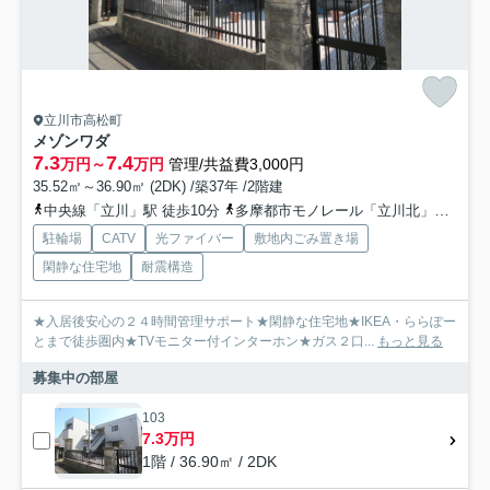
立川市高松町
メゾンワダ
7.3
7.4
万円～
万円
管理/共益費3,000円
35.52㎡～36.90㎡ (2DK) /築37年 /2階建
中央線「立川」駅 徒歩10分
多摩都市モノレール「立川北」駅 徒歩9分
駐輪場
CATV
光ファイバー
敷地内ごみ置き場
閑静な住宅地
耐震構造
★入居後安心の２４時間管理サポート★閑静な住宅地★IKEA・ららぽー
とまで徒歩圏内★TVモニター付インターホン★ガス２口...
もっと見る
募集中の部屋
103
7.3万円
1階 / 36.90㎡ / 2DK