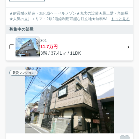
★耐震耐火構造・旭化成ヘーベルメゾン★充実の設備★最上階・角部屋
★人気の立川エリア・2駅2沿線利用可能な好立地★無料Wi...
もっと見る
募集中の部屋
301
11.7万円
3階 / 37.41㎡ / 1LDK
賃貸マンション