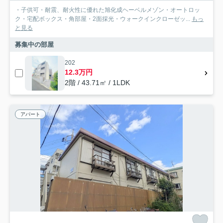
・子供可・耐震、耐火性に優れた旭化成ヘーベルメゾン・オートロッ
ク・宅配ボックス・角部屋・2面採光・ウォークインクローゼッ...
もっ
と見る
募集中の部屋
202
12.3万円
2階 / 43.71㎡ / 1LDK
アパート