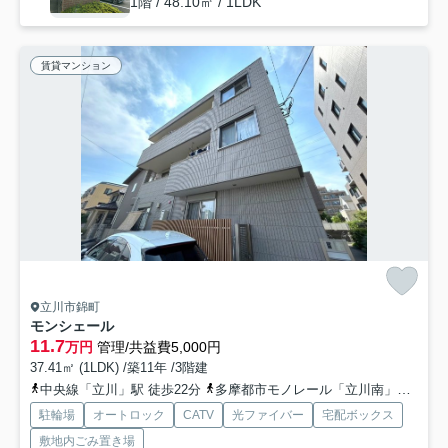
1階 / 48.10㎡ / 1LDK
賃貸マンション
立川市錦町
モンシェール
11.7
万円
管理/共益費5,000円
37.41㎡ (1LDK) /築11年 /3階建
中央線「立川」駅 徒歩22分
多摩都市モノレール「立川南」駅 徒歩21分
駐輪場
オートロック
CATV
光ファイバー
宅配ボックス
敷地内ごみ置き場