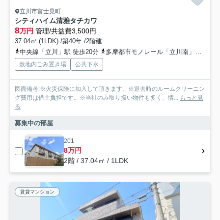
立川市富士見町
シティハイム清雅タチカワ
8
万円
管理/共益費3,500円
37.04㎡ (1LDK) /築40年 /2階建
中央線「立川」駅 徒歩20分
多摩都市モノレール「立川南」駅 徒歩19分
敷地内ごみ置き場
公共下水
図面備考:※火災保険に加入して頂きます。※退去時のルームクリーニン
グ費用は借主負担です。※当社のみ取り扱い物件も多く、情...
もっと見
る
募集中の部屋
201
8万円
2階 / 37.04㎡ / 1LDK
賃貸マンション