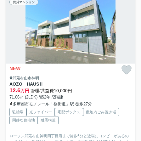
賃貸マンション
NEW
武蔵村山市神明
AOZO HAUSⅡ
12.6
万円
管理/共益費10,000円
71.06㎡ (2LDK) /築2年 /2階建
多摩都市モノレール「桜街道」駅 徒歩27分
駐輪場
光ファイバー
宅配ボックス
敷地内ごみ置き場
閑静な住宅地
耐震構造
ローソン武蔵村山神明四丁目店まで徒歩5分と近場にコンビニがあるの