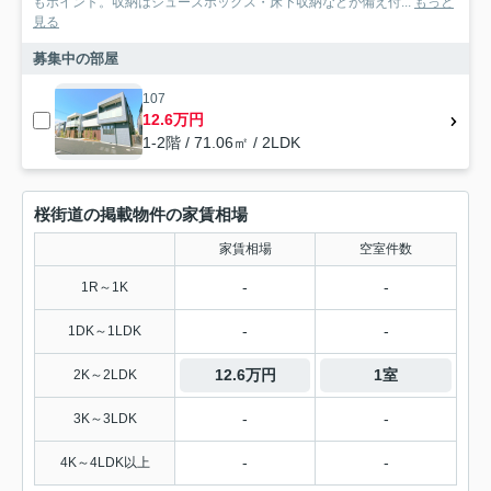
もポイント。収納はシューズボックス・床下収納などが備え付...
もっと
見る
募集中の部屋
107
12.6万円
1-2階 / 71.06㎡ / 2LDK
桜街道の掲載物件の家賃相場
家賃相場
空室件数
-
-
1R～1K
-
-
1DK～1LDK
12.6万円
1室
2K～2LDK
-
-
3K～3LDK
-
-
4K～4LDK以上