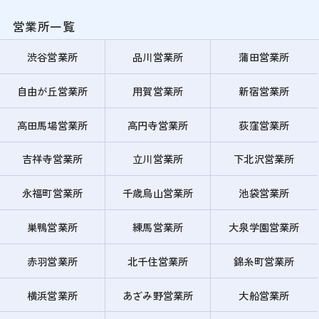
営業所一覧
渋谷営業所
品川営業所
蒲田営業所
自由が丘営業所
用賀営業所
新宿営業所
高田馬場営業所
高円寺営業所
荻窪営業所
吉祥寺営業所
立川営業所
下北沢営業所
永福町営業所
千歳烏山営業所
池袋営業所
巣鴨営業所
練馬営業所
大泉学園営業所
赤羽営業所
北千住営業所
錦糸町営業所
横浜営業所
あざみ野営業所
大船営業所