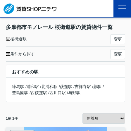
多摩都市モノレール 桜街道駅の賃貸物件一覧
桜街道駅
変更
条件から探す
変更
おすすめの駅
練馬駅
/
浦和駅
/
北浦和駅
/
荻窪駅
/
吉祥寺駅
/
蕨駅
/
豊島園駅
/
西荻窪駅
/
西川口駅
/
与野駅
1
棟
1
件