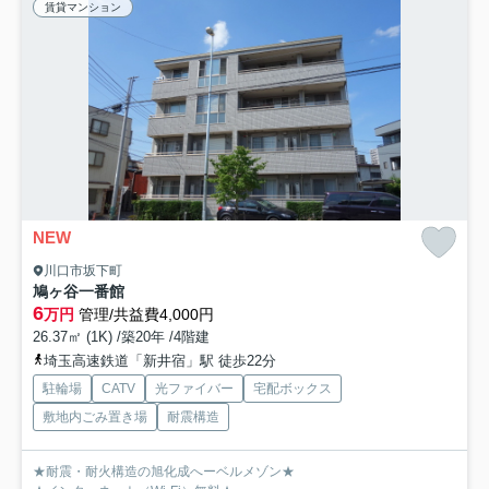
賃貸マンション
NEW
川口市坂下町
鳩ヶ谷一番館
6
万円
管理/共益費4,000円
26.37㎡ (1K) /築20年 /4階建
埼玉高速鉄道「新井宿」駅 徒歩22分
駐輪場
CATV
光ファイバー
宅配ボックス
敷地内ごみ置き場
耐震構造
★耐震・耐火構造の旭化成へーベルメゾン★