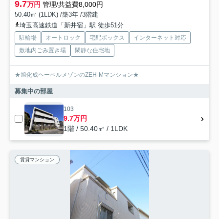
9.7
万円
管理/共益費8,000円
50.40㎡ (1LDK) /築3年 /3階建
埼玉高速鉄道「新井宿」駅 徒歩51分
駐輪場
オートロック
宅配ボックス
インターネット対応
敷地内ごみ置き場
閑静な住宅地
★旭化成ヘーベルメゾンのZEH-Mマンション★
募集中の部屋
103
9.7万円
1階 / 50.40㎡ / 1LDK
賃貸マンション