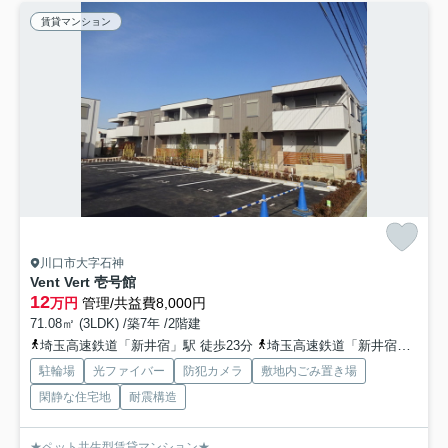
賃貸マンション
川口市大字石神
Vent Vert 壱号館
12
万円
管理/共益費8,000円
71.08㎡ (3LDK) /築7年 /2階建
埼玉高速鉄道「新井宿」駅 徒歩23分
埼玉高速鉄道「新井宿」駅 バス5分 国際興業（東浦82）「石神中」 停歩1分
駐輪場
光ファイバー
防犯カメラ
敷地内ごみ置き場
閑静な住宅地
耐震構造
★ペット共生型賃貸マンション★