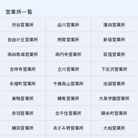
営業所一覧
渋谷営業所
品川営業所
蒲田営業所
自由が丘営業所
用賀営業所
新宿営業所
高田馬場営業所
高円寺営業所
荻窪営業所
吉祥寺営業所
立川営業所
下北沢営業所
永福町営業所
千歳烏山営業所
池袋営業所
巣鴨営業所
練馬営業所
大泉学園営業所
赤羽営業所
北千住営業所
錦糸町営業所
横浜営業所
あざみ野営業所
大船営業所