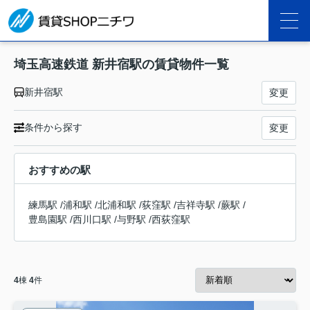
埼玉高速鉄道 新井宿駅の賃貸物件一覧
新井宿駅
変更
条件から探す
変更
おすすめの駅
練馬駅
/
浦和駅
/
北浦和駅
/
荻窪駅
/
吉祥寺駅
/
蕨駅
/
豊島園駅
/
西川口駅
/
与野駅
/
西荻窪駅
4
棟
4
件