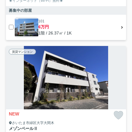
★インターネット（Wi-Fi）無料★
募集中の部屋
101
6万円
1階 / 26.37㎡ / 1K
賃貸マンション
NEW
さいたま市緑区大字大間木
メゾンペールⅡ