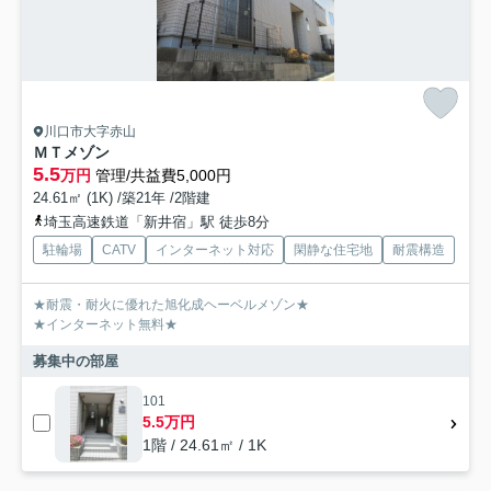
川口市大字赤山
ＭＴメゾン
5.5
万円
管理/共益費5,000円
24.61㎡ (1K) /築21年 /2階建
埼玉高速鉄道「新井宿」駅 徒歩8分
駐輪場
CATV
インターネット対応
閑静な住宅地
耐震構造
★耐震・耐火に優れた旭化成ヘーベルメゾン★
★インターネット無料★
募集中の部屋
101
5.5万円
1階 / 24.61㎡ / 1K