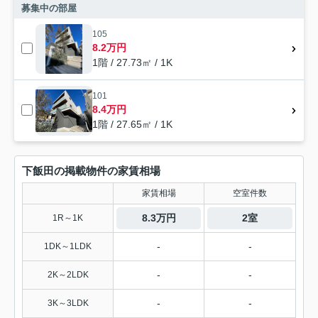
募集中の部屋
105
8.2万円
1階 / 27.73㎡ / 1K
101
8.4万円
1階 / 27.65㎡ / 1K
下飯田の掲載物件の家賃相場
家賃相場
空室件数
8.3万円
2室
1R～1K
-
-
1DK～1LDK
-
-
2K～2LDK
-
-
3K～3LDK