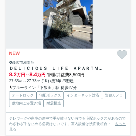
NEW
藤沢市湘南台
ＤＥＬＩＣＩＯＵＳ ＬＩＦＥ ＡＰＡＲＴＭＥＮＴＳ
8.2
8.4
万円～
万円
管理/共益費8,500円
27.65㎡～27.73㎡ (1K) /築7年 /3階建
ブルーライン「下飯田」駅 徒歩27分
オートロック
宅配ボックス
インターネット対応
防犯カメラ
敷地内ごみ置き場
耐震構造
テレワークや家事の途中で手が離せない時でも宅配ボックスがあるので
わざわざ手を止める必要はないです。室内設備は洗面化粧台・...
もっと
見る