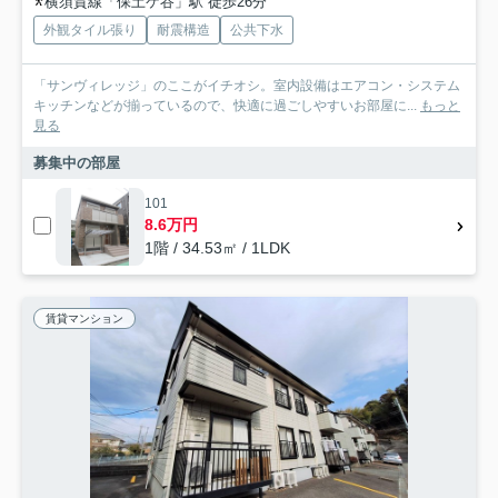
横須賀線「保土ケ谷」駅 徒歩26分
外観タイル張り
耐震構造
公共下水
「サンヴィレッジ」のここがイチオシ。室内設備はエアコン・システム
キッチンなどが揃っているので、快適に過ごしやすいお部屋に...
もっと
見る
募集中の部屋
101
8.6万円
1階 / 34.53㎡ / 1LDK
賃貸マンション