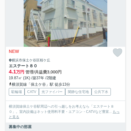
NEW
横浜市保土ケ谷区桜ケ丘
エステート８０
4.1
万円
管理/共益費3,000円
19.87㎡ (1K) /築37年 /2階建
横須賀線「保土ケ谷」駅 徒歩13分
駐輪場
CATV
光ファイバー
閑静な住宅地
公共下水
横須賀線保土ケ谷駅周辺への引っ越しをお考えなら「エステート８
０」。室内設備はネット使用料不要・エアコン・CATVなど豊富...
もっ
と見る
募集中の部屋