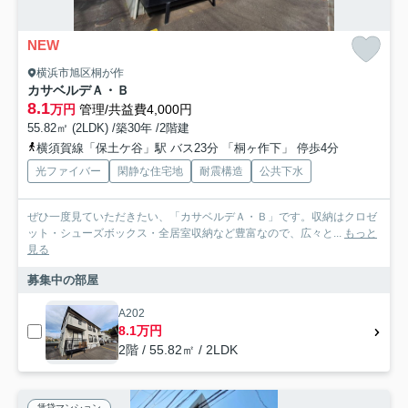
NEW
横浜市旭区桐が作
カサベルデＡ・Ｂ
8.1
万円
管理/共益費4,000円
55.82㎡ (2LDK) /築30年 /2階建
横須賀線「保土ケ谷」駅 バス23分 「桐ヶ作下」 停歩4分
光ファイバー
閑静な住宅地
耐震構造
公共下水
ぜひ一度見ていただきたい、「カサベルデＡ・Ｂ」です。収納はクロゼ
ット・シューズボックス・全居室収納など豊富なので、広々と...
もっと
見る
募集中の部屋
A202
8.1万円
2階 / 55.82㎡ / 2LDK
賃貸マンション