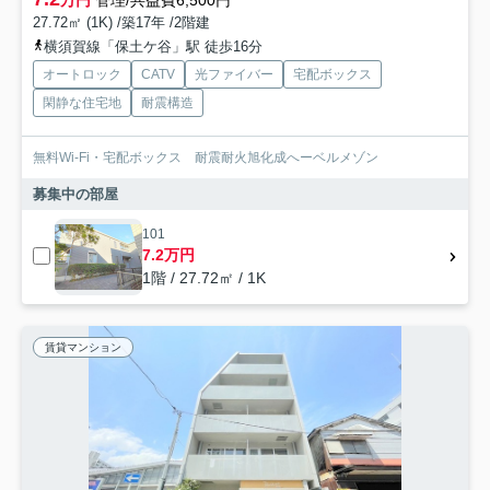
27.72㎡ (1K) /築17年 /2階建
横須賀線「保土ケ谷」駅 徒歩16分
オートロック
CATV
光ファイバー
宅配ボックス
閑静な住宅地
耐震構造
無料Wi-Fi・宅配ボックス 耐震耐火旭化成へーベルメゾン
募集中の部屋
101
7.2万円
1階 / 27.72㎡ / 1K
賃貸マンション