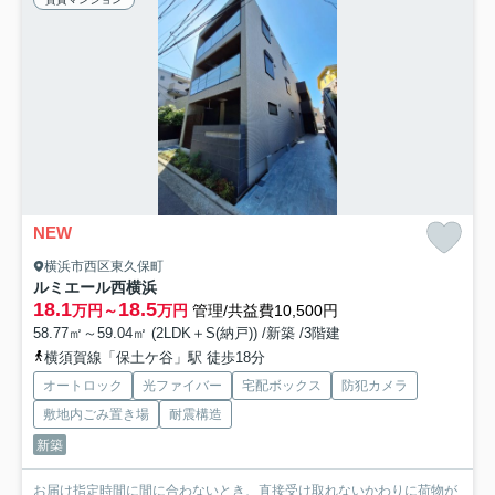
NEW
横浜市西区東久保町
ルミエール西横浜
18.1
18.5
万円～
万円
管理/共益費10,500円
58.77㎡～59.04㎡ (2LDK＋S(納戸)) /新築 /3階建
横須賀線「保土ケ谷」駅 徒歩18分
オートロック
光ファイバー
宅配ボックス
防犯カメラ
敷地内ごみ置き場
耐震構造
新築
お届け指定時間に間に合わないとき、直接受け取れないかわりに荷物が