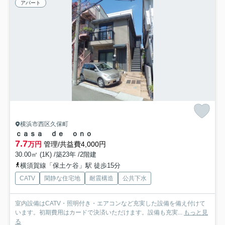
アパート
横浜市西区久保町
ｃａｓａ ｄｅ ｏｎｏ
7.7
万円
管理/共益費4,000円
30.00㎡ (1K) /築23年 /2階建
横須賀線「保土ケ谷」駅 徒歩15分
CATV
閑静な住宅地
耐震構造
公共下水
室内設備はCATV・照明付き・エアコンなど充実した設備を備え付けて
います。初期費用はカードで決済いただけます。設備も充実...
もっと見
る