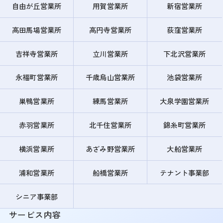
自由が丘営業所
用賀営業所
新宿営業所
高田馬場営業所
高円寺営業所
荻窪営業所
吉祥寺営業所
立川営業所
下北沢営業所
永福町営業所
千歳烏山営業所
池袋営業所
巣鴨営業所
練馬営業所
大泉学園営業所
赤羽営業所
北千住営業所
錦糸町営業所
横浜営業所
あざみ野営業所
大船営業所
浦和営業所
船橋営業所
テナント事業部
シニア事業部
サービス内容