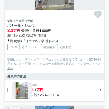
横浜市南区宮元町
ボナール・シュウ
8.1
万円
管理/共益費4,000円
26.42㎡ (1K) /築17年 /3階建
横須賀線「保土ケ谷」駅 徒歩28分
CATV
光ファイバー
耐震構造
公共下水
収納はシューズボックス・クロゼットなど豊富なので、広々と空間を利
用することも可能です。モニターで来訪者を確認し、インター...
もっと
見る
募集中の部屋
202
8.1万円
2階 / 26.42㎡ / 1K