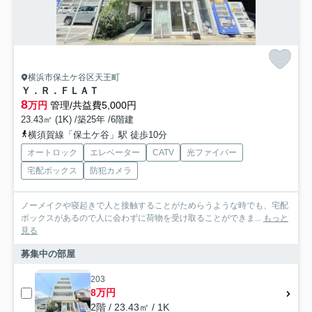
横浜市保土ケ谷区天王町
Ｙ．Ｒ．ＦＬＡＴ
8
万円
管理/共益費5,000円
23.43㎡ (1K) /築25年 /6階建
横須賀線「保土ケ谷」駅 徒歩10分
オートロック
エレベーター
CATV
光ファイバー
宅配ボックス
防犯カメラ
ノーメイクや寝起きで人と接触することがためらうような時でも、宅配
ボックスがあるので人に会わずに荷物を受け取ることができま...
もっと
見る
募集中の部屋
203
8万円
2階 / 23.43㎡ / 1K