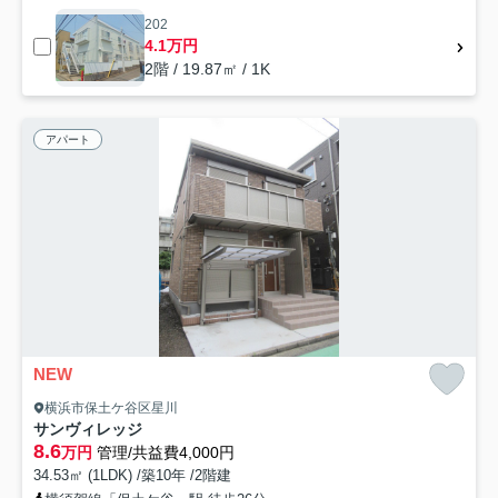
202
4.1万円
2階 / 19.87㎡ / 1K
アパート
NEW
横浜市保土ケ谷区星川
サンヴィレッジ
8.6
万円
管理/共益費4,000円
34.53㎡ (1LDK) /築10年 /2階建