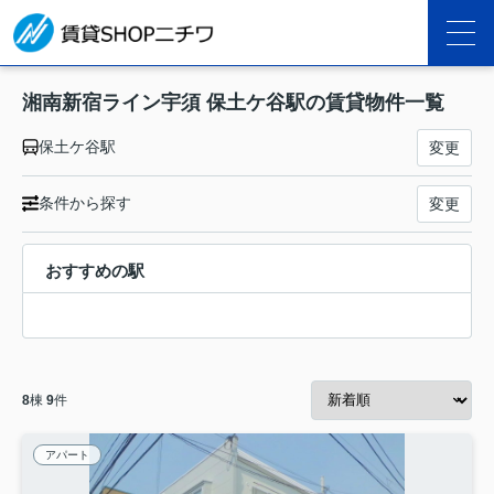
湘南新宿ライン宇須 保土ケ谷駅の賃貸物件一覧
保土ケ谷駅
変更
条件から探す
変更
おすすめの駅
8
棟
9
件
アパート