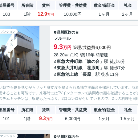
部屋番号
所在階
賃料
管理費・共益費
敷金/保証金
礼金
12.9
103
1階
10,000円
1ヶ月
2ヶ月
万円
マンション
品川区
旗の台
フルール
9.3
万円
管理/共益費6,000円
28.20㎡ (1K) /築16年 /2階建
東急大井町線
「
旗の台
」駅 徒歩6分
東急大井町線
「
荏原町
」駅 徒歩7分
東急池上線
「
長原
」駅 徒歩11分
い朝でも鏡を見ながらサッと身支度を整えられる独立洗面台を採用しています。収
用することも可能です。来客時にはTVインターホンで訪問者の顔を確認することが
ステムキッチンは、収納もたっぷり。2口コンロが付いているので、2つの料理を同
部屋番号
所在階
賃料
管理費・共益費
敷金/保証金
礼金
9.3
101
1階
6,000円
1ヶ月
1.5ヶ月
万円
マンション
品川区
旗の台