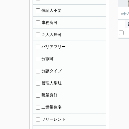
保証人不要
●申
事務所可
２人入居可
バリアフリー
分割可
分譲タイプ
管理人常駐
眺望良好
二世帯住宅
フリーレント