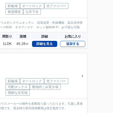
駐輪場
オートロック
光ファイバー
耐震構造
公共下水
口グリル付システムキッチン 浴室追焚・乾燥機能 温水洗浄便
BOX ＢＳアンテナ ネット無料Wi-Fi お子様も可能
間取り
面積
詳細
お気に入り
1LDK
45.28㎡
詳細を見る
追加する
駐輪場
オートロック
光ファイバー
宅配ボックス
敷地内ごみ置き場
閑静な住宅地
ハウスメーカーの物件を多数取り扱っております。引越し業者
可能です。退去時の室内清掃費用は借主負担です。