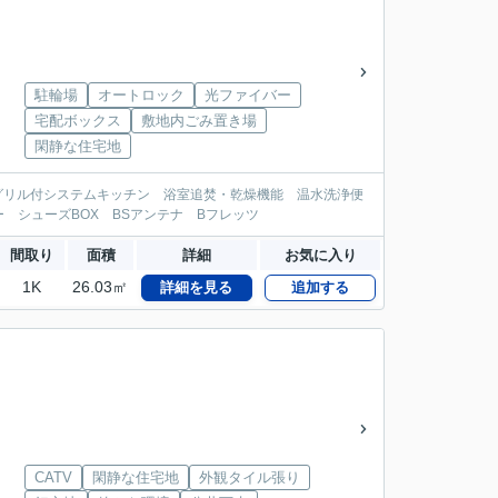
駐輪場
オートロック
光ファイバー
宅配ボックス
敷地内ごみ置き場
閑静な住宅地
口グリル付システムキッチン 浴室追焚・乾燥機能 温水洗浄便
 シューズBOX BSアンテナ Bフレッツ
間取り
面積
詳細
お気に入り
1K
26.03㎡
詳細を見る
追加する
CATV
閑静な住宅地
外観タイル張り