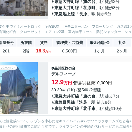
東急大井町線
「
旗の台
」駅 徒歩3分
東急大井町線
「
荏原町
」駅 徒歩8分
東急池上線
「
長原
」駅 徒歩9分
受付中です！オートロック 宅配BOX TVモニターホン フローリング ガス3
洗面化粧台 クローゼット エアコン2基 室内物干フック 防犯シャッター シューズ
部屋番号
所在階
賃料
管理費・共益費
敷金/保証金
礼金
16.3
201
2階
6,500円
1ヶ月
2ヶ月
万円
マンション
品川区
旗の台
デルフィーノ
12.9
万円
管理/共益費10,000円
30.39㎡ (1K) /築5年 /2階建
東急大井町線
「
旗の台
」駅 徒歩7分
東急目黒線
「
洗足
」駅 徒歩8分
東急大井町線
「
北千束
」駅 徒歩10分
では旭化成へーベルメゾンを中心にセキスイハイムやパナソニックホームズなど各
積もりの割引価格でご紹介可能です。ライフラインの手続き代行サービスもご紹介