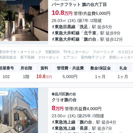
パークフラット 旗の台六丁目
10.8
万円
管理/共益費5,000円
26.03㎡ (1K) /築7年 /2階建
東急目黒線
「
洗足
」駅 徒歩5分
東急大井町線
「
北千束
」駅 徒歩9分
東急大井町線
「
旗の台
」駅 徒歩12分
受付中です！オートロック 宅配BOX TVモニターホン フローリング ガス2
洗面化粧台 床下収納 クローゼット エアコン 室内物干フック 防犯シャッター
部屋番号
所在階
賃料
管理費・共益費
敷金/保証金
礼金
10.8
102
1階
5,000円
1ヶ月
1ヶ月
万円
ート
品川区
旗の台
クリオ旗の台
8
万円
管理/共益費4,000円
23.00㎡ (1K) /築25年 /3階建
東急池上線
「
旗の台
」駅 徒歩4分
東急池上線
「
長原
」駅 徒歩7分