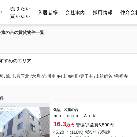
売りたい
い
入居者様
会社案内
採用情報
仲介会
買いたい
旗の台の賃貸物件一覧
すすめのエリア
家
/
荒川
/
豊玉北
/
六月
/
市川南
/
向山
/
綾瀬
/
豊玉中
/
上祖師谷
/
善福寺
件
マンション
品川区
旗の台
ｍａｉｓｏｎ Ａｒｋ
16.3
万円
管理/共益費6,500円
45.28㎡ (1LDK) /築9年 /3階建