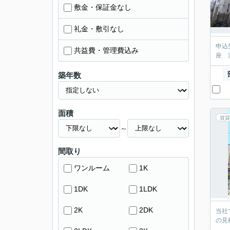
敷金・保証金なし
礼金・敷引なし
申込
共益費・管理費込み
座 
築年数
面積
賃貸
～
間取り
ワンルーム
1K
1DK
1LDK
2K
2DK
当社
の見