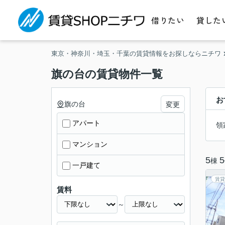
借りたい
貸した
東京・神奈川・埼玉・千葉の賃貸情報をお探しならニチワ
旗の台の賃貸物件一覧
お
旗の台
変更
アパート
領
マンション
5
5
棟
一戸建て
賃貸
賃料
～