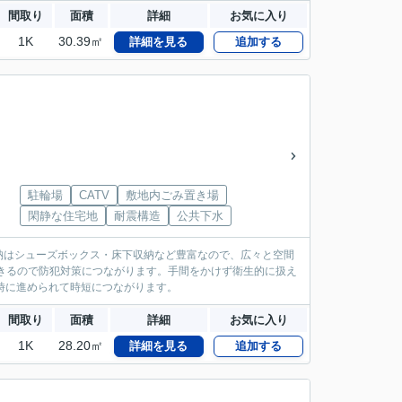
間取り
面積
詳細
お気に入り
1K
30.39㎡
詳細を見る
追加する
駐輪場
CATV
敷地内ごみ置き場
閑静な住宅地
耐震構造
公共下水
納はシューズボックス・床下収納など豊富なので、広々と空間
きるので防犯対策につながります。手間をかけず衛生的に扱え
時に進められて時短につながります。
間取り
面積
詳細
お気に入り
1K
28.20㎡
詳細を見る
追加する