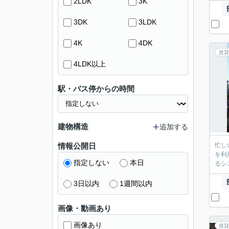
2LDK
3K
3DK
3LDK
4K
4DK
賃貸
4LDK以上
駅・バス停からの時間
建物構造
追加する
情報公開日
忙し
を利
指定しない
本日
るシ
3日以内
1週間以内
画像・動画あり
画像あり
賃貸