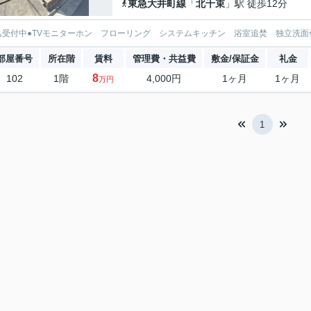
東急大井町線
「
北千束
」駅 徒歩12分
込受付中●TVモニターホン フローリング システムキッチン 浴室追焚 独立洗面
部屋番号
所在階
賃料
管理費・共益費
敷金/保証金
礼金
8
102
1階
4,000円
1ヶ月
1ヶ月
万円
1