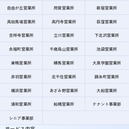
自由が丘営業所
用賀営業所
新宿営業所
高田馬場営業所
高円寺営業所
荻窪営業所
吉祥寺営業所
立川営業所
下北沢営業所
永福町営業所
千歳烏山営業所
池袋営業所
巣鴨営業所
練馬営業所
大泉学園営業所
赤羽営業所
北千住営業所
錦糸町営業所
横浜営業所
あざみ野営業所
大船営業所
浦和営業所
船橋営業所
テナント事業部
シニア事業部
サービス内容