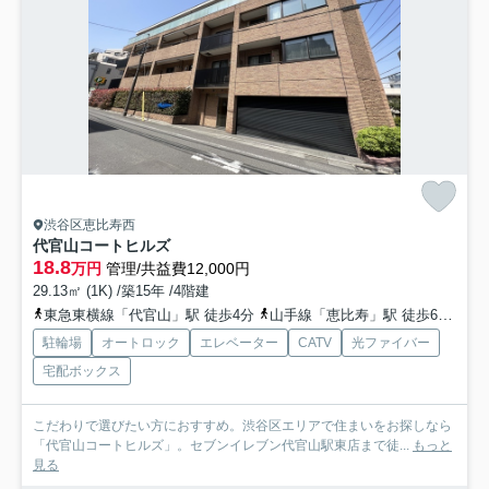
渋谷区恵比寿西
代官山コートヒルズ
18.8
万円
管理/共益費12,000円
29.13㎡ (1K) /築15年 /4階建
東急東横線「代官山」駅 徒歩4分
山手線「恵比寿」駅 徒歩6分
日
駐輪場
オートロック
エレベーター
CATV
光ファイバー
宅配ボックス
こだわりで選びたい方におすすめ。渋谷区エリアで住まいをお探しなら
「代官山コートヒルズ」。セブンイレブン代官山駅東店まで徒...
もっと
見る