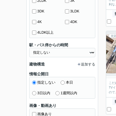
2LDK
3K
利な
3DK
3LDK
4K
4DK
4LDK以上
賃貸
駅・バス停からの時間
建物構造
追加する
情報公開日
指定しない
本日
こだ
TV
ので
3日以内
1週間以内
画像・動画あり
画像あり