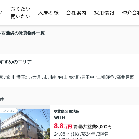
売りたい
い
入居者様
会社案内
採用情報
仲介会
買いたい
西池袋の賃貸物件一覧
すすめのエリア
家
/
荒川
/
豊玉北
/
六月
/
市川南
/
向山
/
綾瀬
/
豊玉中
/
上祖師谷
/
高井戸西
件
マンション
豊島区
西池袋
WITH
8.8
万円
管理/共益費8,000円
24.08㎡ (1K) /築24年 /3階建