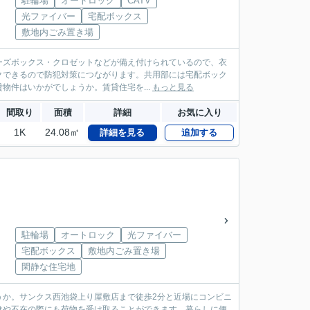
駐輪場
オートロック
CATV
光ファイバー
宅配ボックス
敷地内ごみ置き場
ューズボックス・クロゼットなどが備え付けられているので、衣
クできるので防犯対策につながります。共用部には宅配ボック
件はいかがでしょうか。賃貸住宅を...
もっと見る
間取り
面積
詳細
お気に入り
1K
24.08㎡
詳細を見る
追加する
駐輪場
オートロック
光ファイバー
宅配ボックス
敷地内ごみ置き場
閑静な住宅地
しょうか。サンクス西池袋上り屋敷店まで徒歩2分と近場にコンビニ
けや不在の際にも荷物を受け取ることができます。暮らしに便