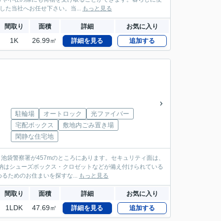
た当社へお任せ下さい。当...
もっと見る
間取り
面積
詳細
お気に入り
1K
26.99㎡
詳細を見る
追加する
駐輪場
オートロック
光ファイバー
宅配ボックス
敷地内ごみ置き場
閑静な住宅地
」。池袋警察署が457mのところにあります。セキュリティ面は、
納はシューズボックス・クロゼットなどが備え付けられている
ためのお住まいを探すな...
もっと見る
間取り
面積
詳細
お気に入り
1LDK
47.69㎡
詳細を見る
追加する