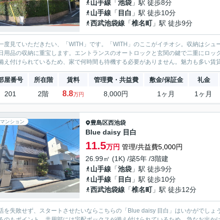
山手線
「
池袋
」駅 徒歩8分
山手線
「
目白
」駅 徒歩10分
西武池袋線
「
椎名町
」駅 徒歩9分
一度見ていただきたい、「WITH」です。「WITH」のここがイチオシ。収納はシ
日用品の収納に重宝します。エントランスのオートロックと玄関の鍵で二重にロッ
備え付けられているため、家で何時間も待機する必要がありません。魅力も多い賃貸物
部屋番号
所在階
賃料
管理費・共益費
敷金/保証金
礼金
8.8
201
2階
8,000円
1ヶ月
1ヶ月
万円
マンション
豊島区
西池袋
Blue daisy 目白
11.5
万円
管理/共益費5,000円
26.99㎡ (1K) /築5年 /3階建
山手線
「
池袋
」駅 徒歩9分
山手線
「
目白
」駅 徒歩10分
西武池袋線
「
椎名町
」駅 徒歩12分
活を失敗せず、スタートさせたいならこちらの「Blue daisy 目白」はいかがで
るのもポイント。共用部には宅配ボックスが備え付けられているため、急なお出か