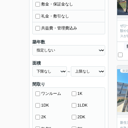
敷金・保証金なし
礼金・敷引なし
ぜひ
共益費・管理費込み
類や
スが
築年数
面積
～
賃貸
間取り
ワンルーム
1K
1DK
1LDK
2K
2DK
新生
があ