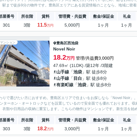
、駅まで徒歩9分の物件です。豊島区エリアにある賃貸情報のことなら、地域に密着し
部屋番号
所在階
賃料
管理費・共益費
敷金/保証金
礼金
11.5
301
3階
5,000円
1ヶ月
1ヶ月
万円
マンション
豊島区
西池袋
Novel Noir
18.2
万円
管理/共益費3,000円
47.69㎡ (1LDK) /築12年 /3階建
山手線
「
池袋
」駅 徒歩8分
山手線
「
目白
」駅 徒歩8分
有楽町線
「
池袋
」駅 徒歩8分
わりで選びたい方におすすめ。豊島区エリアで住まいをお探しなら「Novel Noir
インターホン・オートロックなどを設置しているので安全面でも優れております。収
、衣類や日用品の収納に重宝します。こちらの物件はマンションです。新生活を始める
部屋番号
所在階
賃料
管理費・共益費
敷金/保証金
礼金
18.2
303
3階
3,000円
1ヶ月
1ヶ月
万円