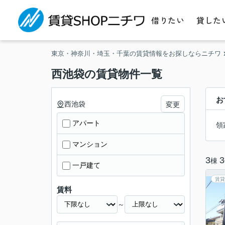
借りたい
貸した
東京・神奈川・埼玉・千葉の賃貸情報をお探しならニチワ
西池袋の賃貸物件一覧
お
西池袋
変更
アパート
領
マンション
3
3
棟
一戸建て
賃貸
賃料
～