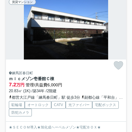
賃貸マンション
練馬区春日町
ｍｉｃメゾン壱番館Ｃ棟
7.2
万円
管理/共益費6,000円
20.83㎡ (1K) /築34年 /2階建
都営大江戸線「練馬春日町」駅 徒歩3分
副都心線「平和台」駅 徒歩17分
駐輪場
オートロック
CATV
光ファイバー
宅配ボックス
防犯カメラ
★ＳＥＣＯＭ導入★旭化成ヘーベルメゾン★宅配ＢＯＸ★