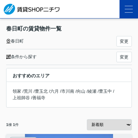
春日町の賃貸物件一覧
春日町
変更
条件から探す
変更
おすすめのエリア
領家
/
荒川
/
豊玉北
/
六月
/
市川南
/
向山
/
綾瀬
/
豊玉中
/
上祖師谷
/
善福寺
1
棟
1
件