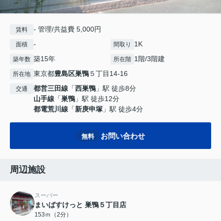
- 管理/共益費 5,000円
賃料
-
1K
面積
間取り
築15年
1階/3階建
築年数
所在階
東京都
豊島区
巣鴨
５丁目14-16
所在地
都営三田線
「
西巣鴨
」駅 徒歩8分
交通
山手線
「
巣鴨
」駅 徒歩12分
都電荒川線
「
新庚申塚
」駅 徒歩4分
お問い合わせ
無料
周辺施設
スーパー
まいばすけっと 巣鴨５丁目店
153ｍ（2分）