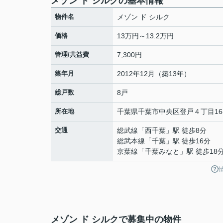
メゾン ド シルクの基本情報
物件名
メゾン ド シルク
価格
13万円～13.2万円
管理/共益費
7,300円
築年月
2012年12月（築13年）
総戸数
8戸
所在地
千葉県
千葉市中央区
登戸
４丁目16
交通
総武線
「
西千葉
」駅 徒歩8分
総武本線
「
千葉
」駅 徒歩16分
京葉線
「
千葉みなと
」駅 徒歩18
メゾン ド シルクで募集中の物件