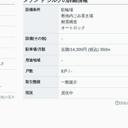
メゾン ド シルクの詳細情報
設備条件
駐輪場
敷地内ごみ置き場
耐震構造
オートロック
設備(その他)
-
駐車場/月額
近隣/14,300円 (税込) 350m
用途地域
-
-7
戸数
8戸 / -
取引態様
一般媒介
分
現況
居住中
情報の見方
情報