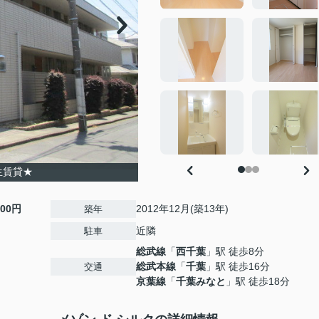
生賃貸★
300円
2012年12月(築13年)
築年
近隣
駐車
総武線
「
西千葉
」駅 徒歩8分
総武本線
「
千葉
」駅 徒歩16分
交通
京葉線
「
千葉みなと
」駅 徒歩18分