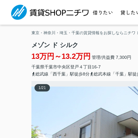
借りたい
貸した
東京・神奈川・埼玉・千葉の賃貸情報をお探しならニチワ
メゾン ド シルク
13万円～13.2万円
管理/共益費 7,300円
千葉県
千葉市中央区
登戸
４丁目16-7
総武線「西千葉」駅徒歩8分
総武本線「千葉」駅徒
1
/
21