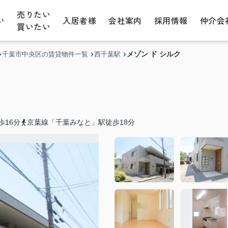
売りたい
い
入居者様
会社案内
採用情報
仲介会
買いたい
メゾン ド シルク
千葉市中央区の賃貸物件一覧
西千葉駅
歩16分
京葉線「千葉みなと」駅徒歩18分