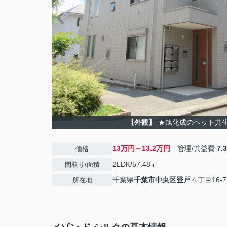
【外観】
★旭化成のペット共
13万円～13.2万円
管理/共益費
7,
価格
2LDK/57.48㎡
間取り/面積
千葉県
千葉市中央区
登戸
４丁目16-7
所在地