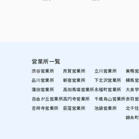
営業所一覧
渋谷営業所
用賀営業所
立川営業所
巣鴨
品川営業所
新宿営業所
下北沢営業所
練馬
蒲田営業所
高田馬場営業所
永福町営業所
大泉
自由が丘営業所
高円寺営業所
千歳烏山営業所
赤羽
吉祥寺営業所
荻窪営業所
池袋営業所
北千
錦糸