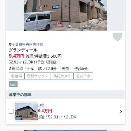
千葉市中央区矢作町
グランディール
9.4
万円
管理/共益費3,500円
52.91㎡ (2LDK) /予定 /2階建
総武線「千葉」駅 バス9分 「矢作」 停歩5分
駐輪場
宅配ボックス
防犯カメラ
公共下水
新築
募集中の部屋
102
9.4万円
1階 / 52.91㎡ / 2LDK