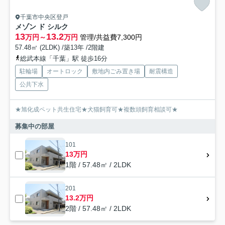
千葉市中央区登戸
メゾン ド シルク
13
13.2
万円～
万円
管理/共益費7,300円
57.48㎡ (2LDK) /築13年 /2階建
総武本線「千葉」駅 徒歩16分
駐輪場
オートロック
敷地内ごみ置き場
耐震構造
公共下水
★旭化成ペット共生住宅★犬猫飼育可★複数頭飼育相談可★
募集中の部屋
101
13万円
1階 / 57.48㎡ / 2LDK
201
13.2万円
2階 / 57.48㎡ / 2LDK