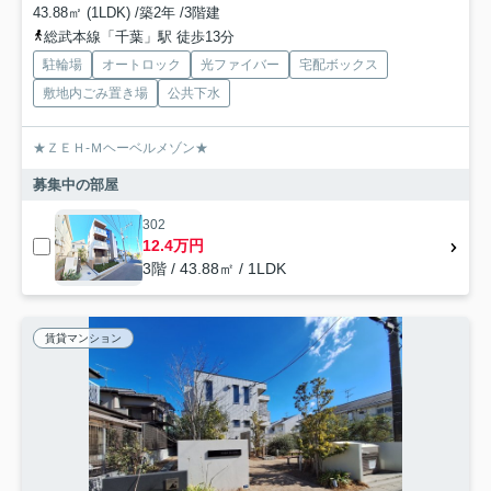
43.88㎡ (1LDK) /築2年 /3階建
総武本線「千葉」駅 徒歩13分
駐輪場
オートロック
光ファイバー
宅配ボックス
敷地内ごみ置き場
公共下水
★ＺＥＨ-Ｍヘーベルメゾン★
募集中の部屋
302
12.4万円
3階 / 43.88㎡ / 1LDK
賃貸マンション