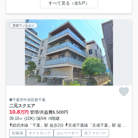
すべて見る（全5戸）
賃貸マンション
千葉市中央区新千葉
二元スクエア
10.8
万円
管理/共益費6,500円
39.10㎡ (1DK) /築5年 /4階建
総武本線「千葉」駅 徒歩2分
京成千葉線「京成千葉」駅 徒歩5分
駐輪場
オートロック
エレベーター
光ファイバー