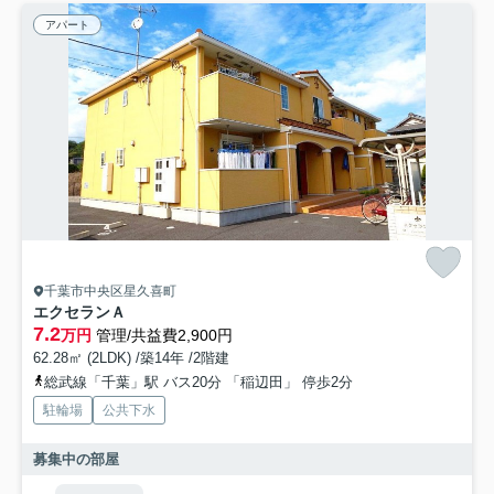
アパート
千葉市中央区星久喜町
エクセランＡ
7.2
万円
管理/共益費2,900円
62.28㎡ (2LDK) /築14年 /2階建
総武線「千葉」駅 バス20分 「稲辺田」 停歩2分
駐輪場
公共下水
募集中の部屋