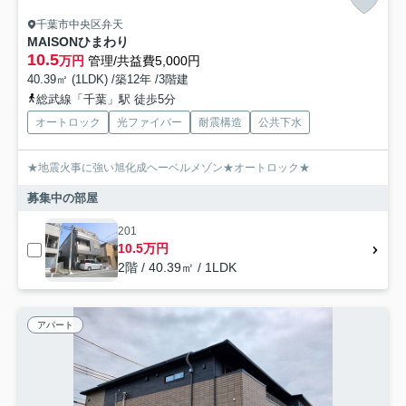
千葉市中央区弁天
MAISONひまわり
10.5
万円
管理/共益費5,000円
40.39㎡ (1LDK) /築12年 /3階建
総武線「千葉」駅 徒歩5分
オートロック
光ファイバー
耐震構造
公共下水
★地震火事に強い旭化成ヘーベルメゾン★オートロック★
募集中の部屋
201
10.5万円
2階 / 40.39㎡ / 1LDK
アパート