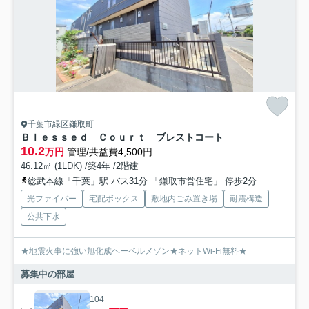
千葉市緑区鎌取町
Ｂｌｅｓｓｅｄ Ｃｏｕｒｔ ブレストコート
10.2
万円
管理/共益費4,500円
46.12㎡ (1LDK) /築4年 /2階建
総武本線「千葉」駅 バス31分 「鎌取市営住宅」 停歩2分
光ファイバー
宅配ボックス
敷地内ごみ置き場
耐震構造
公共下水
★地震火事に強い旭化成ヘーベルメゾン★ネットWi-Fi無料★
募集中の部屋
104