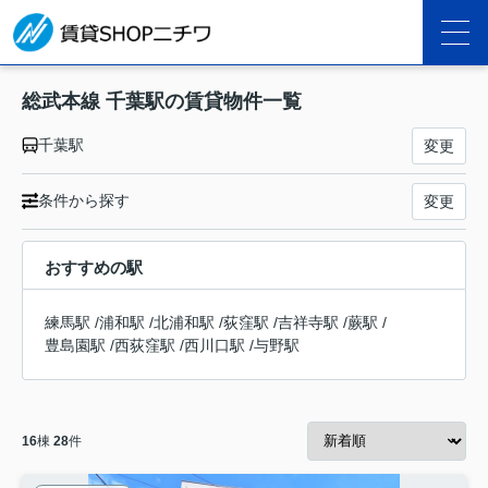
総武本線 千葉駅の賃貸物件一覧
千葉駅
変更
条件から探す
変更
おすすめの駅
練馬駅
/
浦和駅
/
北浦和駅
/
荻窪駅
/
吉祥寺駅
/
蕨駅
/
豊島園駅
/
西荻窪駅
/
西川口駅
/
与野駅
16
棟
28
件