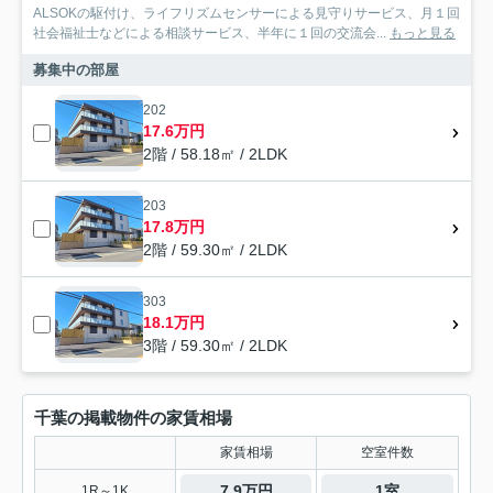
ALSOKの駆付け、ライフリズムセンサーによる見守りサービス、月１回
社会福祉士などによる相談サービス、半年に１回の交流会...
もっと見る
募集中の部屋
202
17.6万円
2階 / 58.18㎡ / 2LDK
203
17.8万円
2階 / 59.30㎡ / 2LDK
303
18.1万円
3階 / 59.30㎡ / 2LDK
千葉の掲載物件の家賃相場
家賃相場
空室件数
7.9万円
1室
1R～1K