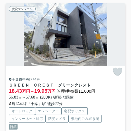
賃貸マンション
千葉市中央区登戸
ＧＲＥＥＮ ＣＲＥＳＴ グリーンクレスト
18.43
19.95
万円～
万円
管理/共益費11,000円
56.83㎡～67.68㎡ (2LDK) /新築 /3階建
総武本線「千葉」駅 徒歩22分
オートロック
エレベーター
宅配ボックス
インターネット対応
防犯カメラ
敷地内ごみ置き場
新築