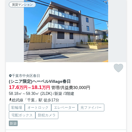
賃貸マンション
千葉市中央区春日
(シニア限定)ヘーベルVillage春日
17.6
18.1
万円～
万円
管理/共益費30,000円
58.18㎡～59.30㎡ (2LDK) /新築 /3階建
総武線「千葉」駅 徒歩17分
駐輪場
オートロック
エレベーター
光ファイバー
宅配ボックス
防犯カメラ
新築