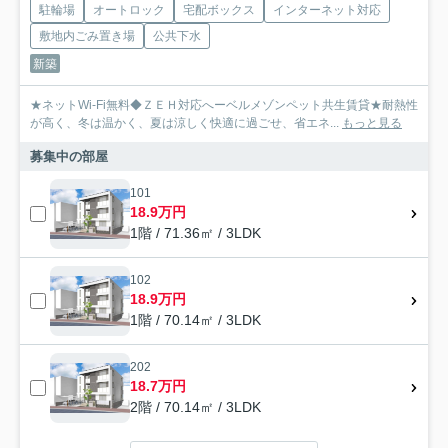
駐輪場
オートロック
宅配ボックス
インターネット対応
敷地内ごみ置き場
公共下水
新築
★ネットWi-Fi無料◆ＺＥＨ対応へーベルメゾンペット共生賃貸★耐熱性
が高く、冬は温かく、夏は涼しく快適に過ごせ、省エネ...
もっと見る
募集中の部屋
101
18.9万円
1階 / 71.36㎡ / 3LDK
102
18.9万円
1階 / 70.14㎡ / 3LDK
202
18.7万円
2階 / 70.14㎡ / 3LDK