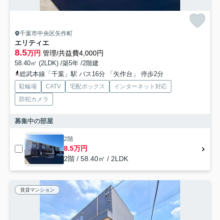
千葉市中央区矢作町
エリティエ
8.5
万円
管理/共益費4,000円
58.40㎡ (2LDK) /築5年 /2階建
総武本線「千葉」駅 バス16分 「矢作台」 停歩2分
駐輪場
CATV
宅配ボックス
インターネット対応
防犯カメラ
募集中の部屋
2階
8.5万円
2階 / 58.40㎡ / 2LDK
賃貸マンション