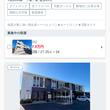
オートロック
光ファイバー
宅配ボックス
敷地内ごみ置き場
閑静な住宅地
耐震構造
地震火事に強い旭化成ヘーベルメゾン★オートロック★宅配ＢＯＸ
募集中の部屋
202
7.9万円
2階 / 27.25㎡ / 1K
アパート