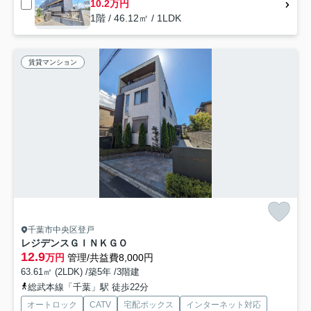
10.2万円
1階 / 46.12㎡ / 1LDK
賃貸マンション
千葉市中央区登戸
レジデンスＧＩＮＫＧＯ
12.9
万円
管理/共益費8,000円
63.61㎡ (2LDK) /築5年 /3階建
総武本線「千葉」駅 徒歩22分
オートロック
CATV
宅配ボックス
インターネット対応