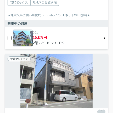
宅配ボックス
敷地内ごみ置き場
★地震火事に強い旭化成ヘーベルメゾン★ネットWi-Fi無料★
募集中の部屋
201
10.8万円
2階 / 39.10㎡ / 1DK
賃貸マンション