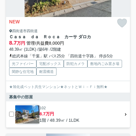
NEW
四街道市四街道
Ｃａｓａ ｄａ Ｒｏｃａ カーサ ダロカ
8.7
万円
管理/共益費8,000円
48.39㎡ (1LDK) /築6年 /2階建
総武本線「千葉」駅 バス25分 「四街道十字路」 停歩5分
光ファイバー
宅配ボックス
防犯カメラ
敷地内ごみ置き場
閑静な住宅地
耐震構造
★旭化成ペット共生マンション★ネットとＷｉ－Ｆｉ無料★
募集中の部屋
102
8.7万円
1階 / 48.39㎡ / 1LDK