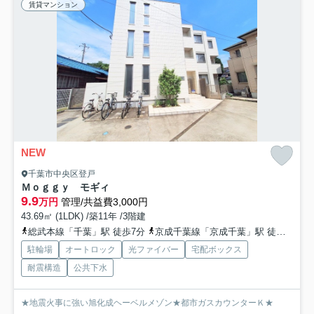
賃貸マンション
NEW
千葉市中央区登戸
Ｍｏｇｇｙ モギィ
9.9
万円
管理/共益費3,000円
43.69㎡ (1LDK) /築11年 /3階建
総武本線「千葉」駅 徒歩7分
京成千葉線「京成千葉」駅 徒歩11分
駐輪場
オートロック
光ファイバー
宅配ボックス
耐震構造
公共下水
★地震火事に強い旭化成ヘーベルメゾン★都市ガスカウンターＫ★