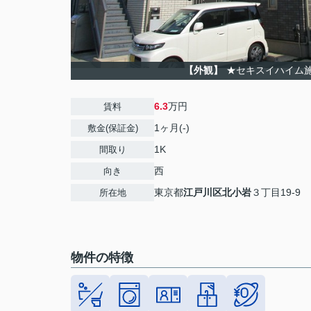
【外観】
★セキスイハイム
6.3
万円
賃料
1ヶ月(-)
敷金(保証金)
1K
間取り
西
向き
東京都
江戸川区
北小岩
３丁目19-9
所在地
物件の特徴