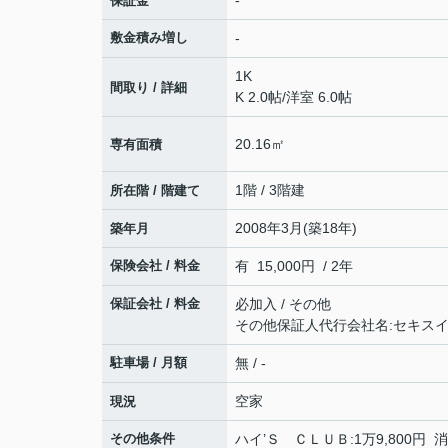
-
保証金
敷金積み増し
-
1K
間取り / 詳細
K 2.0帖
/
洋室 6.0帖
20.16㎡
専有面積
1階 / 3階建
所在階 / 階建て
2008年3月(築18年)
築年月
保険会社 / 料金
有 15,000円 / 2年
保証会社 / 料金
必加入 / その他
その他保証人代行会社名:セキス
駐車場 / 月額
無 / -
空家
現況
その他条件
ハイ’Ｓ ＣＬＵＢ:1万9,800円 消