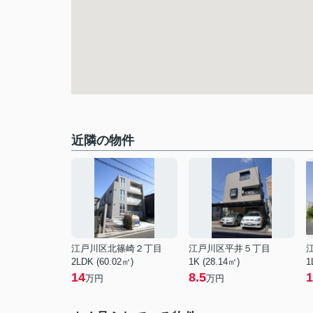
近隣の物件
江戸川区北篠崎２丁目
江戸川区平井５丁目
2LDK (60.02㎡)
1K (28.14㎡)
1
14
8.5
1
万円
万円