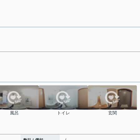
風呂
トイレ
玄関