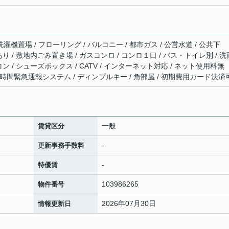
濯機置場 / フローリング / バルコニー / 都市ガス / 公営水道 / 公共下
場あり / 敷地内ごみ置き場 / ガスコンロ / コンロ１口 / バス・トイレ別 / 洗
アコン / シューズボックス / CATV / インターネット対応 / ネット使用料無
24時間緊急通報システム / ディンプルキー / 角部屋 / 初期費用カード決済
一般
賃貸区分
-
更新事務手数料
-
特優賃
103986265
物件番号
2026年07月30日
情報更新日