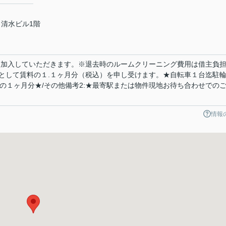
 清水ビル1階
に加入していただきます。※退去時のルームクリーニング費用は借主負
として賃料の１.１ヶ月分（税込）を申し受けます。★自転車１台迄駐
料の１ヶ月分★/その他備考2:★最寄駅または物件現地お待ち合わせでの
情報