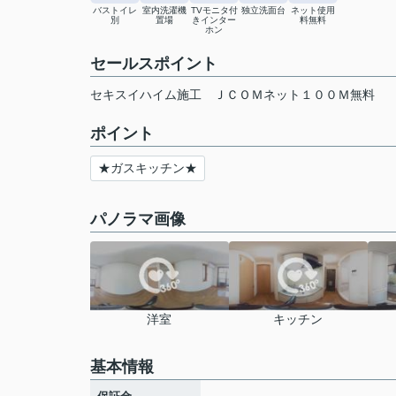
バストイレ
室内洗濯機
TVモニタ付
独立洗面台
ネット使用
別
置場
きインター
料無料
ホン
セールスポイント
セキスイハイム施工 ＪＣＯＭネット１００Ｍ無料
ポイント
★ガスキッチン★
パノラマ画像
洋室
キッチン
基本情報