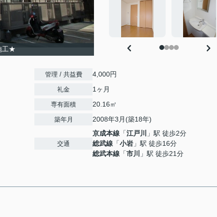
施工★
4,000円
管理 / 共益費
1ヶ月
礼金
20.16㎡
専有面積
2008年3月(築18年)
築年月
京成本線
「
江戸川
」駅 徒歩2分
総武線
「
小岩
」駅 徒歩16分
交通
総武本線
「
市川
」駅 徒歩21分