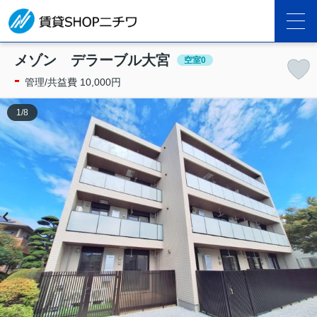
メゾン デラーブル大宮
空室0
-
管理/共益費 10,000円
1
/
8