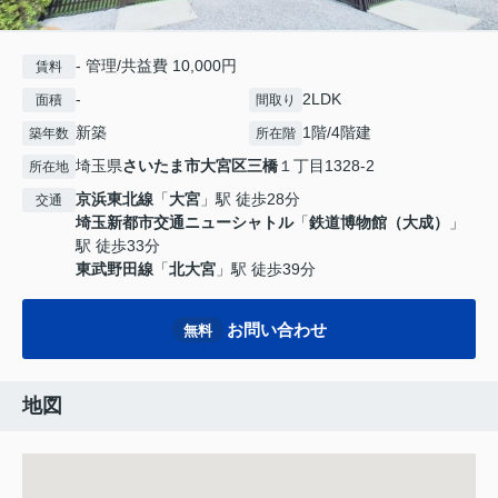
- 管理/共益費 10,000円
賃料
-
2LDK
面積
間取り
新築
1階/4階建
築年数
所在階
埼玉県
さいたま市大宮区
三橋
１丁目1328-2
所在地
京浜東北線
「
大宮
」駅 徒歩28分
交通
埼玉新都市交通ニューシャトル
「
鉄道博物館（大成）
」
駅 徒歩33分
東武野田線
「
北大宮
」駅 徒歩39分
お問い合わせ
無料
地図