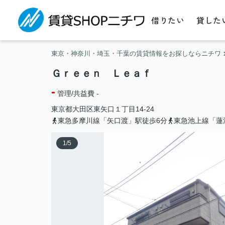
借りたい
貸した
東京・神奈川・埼玉・千葉の賃貸情報をお探しならニチワ
Ｇｒｅｅｎ Ｌｅａｆ
-
管理/共益費 -
東京都
大田区
東矢口
１丁目14-24
東急多摩川線「矢口渡」駅徒歩6分
東急池上線「蓮
1
/
5