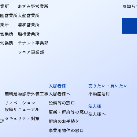
営業所
あざみ野営業所
お知ら
学園営業所
大船営業所
営業所
浦和営業所
住営業所
船橋営業所
町営業所
テナント事業部
シニア事業部
入居者様
売りたい・買いたい
無料建物診断外装工事
入居者様へ
不動産活用
リノベーション
設備等の窓口
法人様
設備リニューアル
更新・解約等の窓口
法人様へ
セキュリティ対策
管理
解約のお手続き
事業用物件の窓口