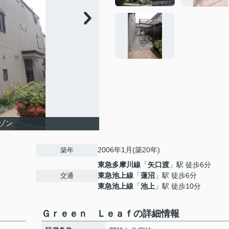
ゾン
2006年1月(築20年)
築年
東急多摩川線
「
矢口渡
」駅 徒歩6分
東急池上線
「
蓮沼
」駅 徒歩6分
交通
東急池上線
「
池上
」駅 徒歩10分
Ｇｒｅｅｎ Ｌｅａｆの詳細情報