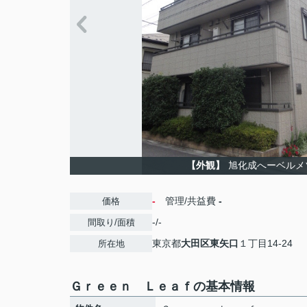
【外観】
旭化成へーベルメ
-
管理/共益費
-
価格
-/-
間取り/面積
東京都
大田区
東矢口
１丁目14-24
所在地
Ｇｒｅｅｎ Ｌｅａｆの基本情報