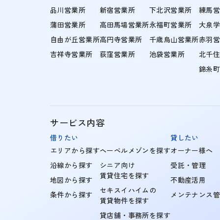
品川営業所
新宿営業所
下北沢営業所
練馬
蒲田営業所
高田馬場営業所
永福町営業所
大泉
自由が丘営業所
高円寺営業所
千歳烏山営業所
赤羽
吉祥寺営業所
荻窪営業所
池袋営業所
北千
錦糸
サービス内容
借りたい
貸したい
エリアから探す
ヘーベルメゾンを探す
オーナー様へ
沿線から探す
シニア向け
受託・管理
賃貸住宅を探す
地図から探す
不動産活用
セキスイハイムの
条件から探す
メンテナンス
賃貸物件を探す
貸店舗・事務所を探す