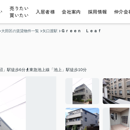
売りたい
い
入居者様
会社案内
採用情報
仲介会
買いたい
Ｇｒｅｅｎ Ｌｅａｆ
大田区の賃貸物件一覧
矢口渡駅
沼」駅徒歩6分
東急池上線「池上」駅徒歩10分