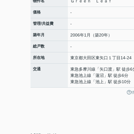
物件名
Ｇｒｅｅｎ Ｌｅａｆ
価格
-
管理/共益費
-
築年月
2006年1月（築20年）
総戸数
-
所在地
東京都
大田区
東矢口
１丁目14-24
交通
東急多摩川線
「
矢口渡
」駅 徒歩6
東急池上線
「
蓮沼
」駅 徒歩6分
東急池上線
「
池上
」駅 徒歩10分