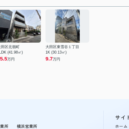
大田区北嶺町
大田区東雪谷１丁目
LDK (41.98㎡)
1K (30.13㎡)
5.5
9.7
万円
万円
サイ
営業所
横浜営業所
ホーム