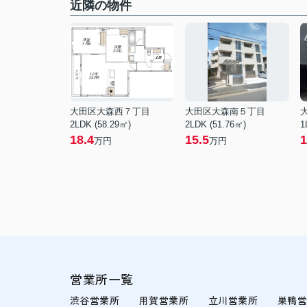
近隣の物件
大田区大森西７丁目
大田区大森南５丁目
2LDK (58.29㎡)
2LDK (51.76㎡)
1
18.4
15.5
1
万円
万円
営業所一覧
渋谷営業所
用賀営業所
立川営業所
巣鴨