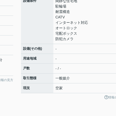
設備条件
閑静な住宅地
駐輪場
耐震構造
CATV
インターネット対応
オートロック
宅配ボックス
防犯カメラ
設備(その他)
-
用途地域
-
分
戸数
- / -
取引態様
一般媒介
情報の見方
現況
空家
情報