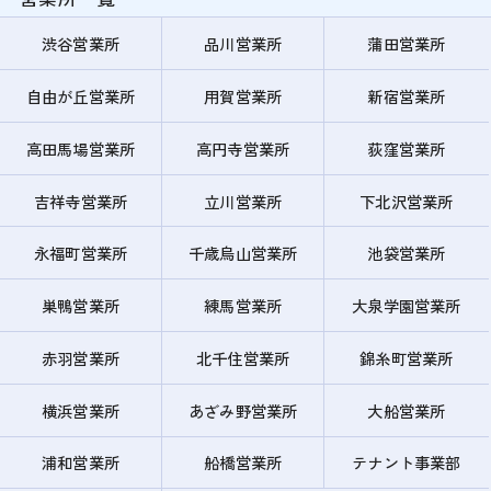
渋谷営業所
品川営業所
蒲田営業所
自由が丘営業所
用賀営業所
新宿営業所
高田馬場営業所
高円寺営業所
荻窪営業所
吉祥寺営業所
立川営業所
下北沢営業所
永福町営業所
千歳烏山営業所
池袋営業所
巣鴨営業所
練馬営業所
大泉学園営業所
赤羽営業所
北千住営業所
錦糸町営業所
横浜営業所
あざみ野営業所
大船営業所
浦和営業所
船橋営業所
テナント事業部