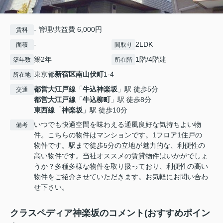
- 管理/共益費 6,000円
賃料
-
2LDK
面積
間取り
築2年
1階/4階建
築年数
所在階
東京都
新宿区
南山伏町
1-4
所在地
都営大江戸線
「
牛込神楽坂
」駅 徒歩5分
交通
都営大江戸線
「
牛込柳町
」駅 徒歩8分
東西線
「
神楽坂
」駅 徒歩10分
いつでも快適空間を味わえる通風良好な気持ちよい物
備考
件。こちらの物件はマンションです。1フロア1住戸の
物件です。駅まで徒歩5分の立地が魅力的な、利便性の
高い物件です。当社オススメの賃貸物件はいかがでしょ
うか？多種多様な物件を取り扱っており、利便性の高い
物件をご紹介させていただきます。お気軽にお問い合わ
せ下さい。
クラスペディア神楽坂のコメント(おすすめポイン