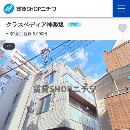
クラスペディア神楽坂
空室0
-
管理/共益費 6,000円
1
/
6