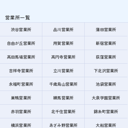
営業所一覧
渋谷営業所
品川営業所
蒲田営業所
自由が丘営業所
用賀営業所
新宿営業所
高田馬場営業所
高円寺営業所
荻窪営業所
吉祥寺営業所
立川営業所
下北沢営業所
永福町営業所
千歳烏山営業所
池袋営業所
巣鴨営業所
練馬営業所
大泉学園営業所
赤羽営業所
北千住営業所
錦糸町営業所
横浜営業所
あざみ野営業所
大船営業所