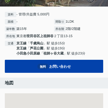
- 管理/共益費 5,000円
賃料
-
1LDK
面積
間取り
築15年
2階/2階建
築年数
所在階
東京都
世田谷区
上祖師谷
２丁目13-15
所在地
京王線
「
千歳烏山
」駅 徒歩15分
交通
京王線
「
芦花公園
」駅 徒歩19分
小田急小田原線
「
祖師ヶ谷大蔵
」駅 徒歩23分
お問い合わせ
無料
地図