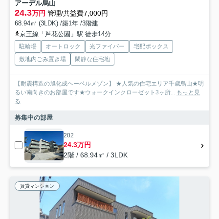
アーデル烏山
24.3
万円
管理/共益費7,000円
68.94㎡ (3LDK) /築1年 /3階建
京王線「芦花公園」駅 徒歩14分
駐輪場
オートロック
光ファイバー
宅配ボックス
敷地内ごみ置き場
閑静な住宅地
【耐震構造の旭化成ヘーベルメゾン】 ★人気の住宅エリア千歳烏山★明
るい南向きのお部屋です★ウォークインクローゼット3ヶ所...
もっと見
る
募集中の部屋
202
24.3万円
2階 / 68.94㎡ / 3LDK
賃貸マンション