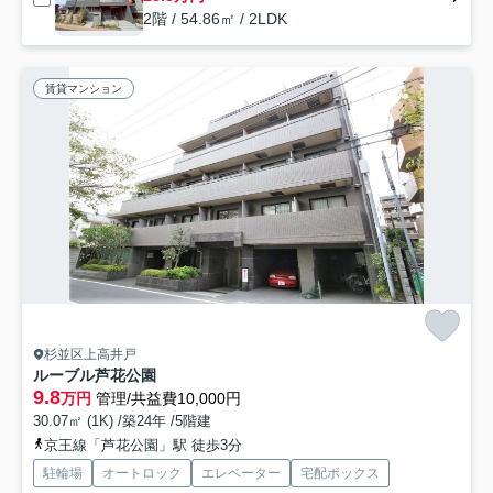
2階 / 54.86㎡ / 2LDK
賃貸マンション
杉並区上高井戸
ルーブル芦花公園
9.8
万円
管理/共益費10,000円
30.07㎡ (1K) /築24年 /5階建
京王線「芦花公園」駅 徒歩3分
駐輪場
オートロック
エレベーター
宅配ボックス