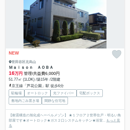
NEW
世田谷区北烏山
Ｍａｉｓｏｎ ＡＯＢＡ
16
万円
管理/共益費6,000円
51.77㎡ (1LDK) /築15年 /2階建
京王線「芦花公園」駅 徒歩6分
駐輪場
オートロック
光ファイバー
宅配ボックス
敷地内ごみ置き場
閑静な住宅地
【耐震構造の旭化成ヘーベルメゾン】 ★１フロア２世帯住戸・明るい角
部屋です★オートロック★ガス２口システムキッチン★浴室...
もっと見
る