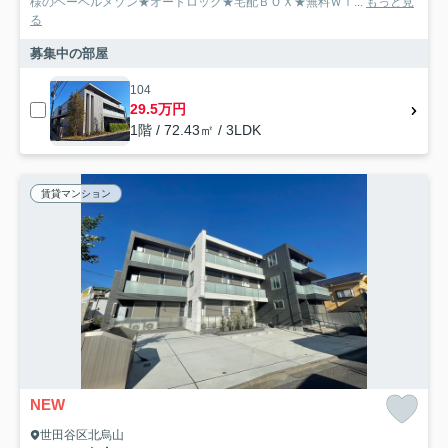
様のヘーベルメゾン★オートロック★宅配ＢＯＸ★無料Ｗｉ...
もっと見
る
募集中の部屋
104
29.5万円
1階 / 72.43㎡ / 3LDK
賃貸マンション
NEW
世田谷区北烏山