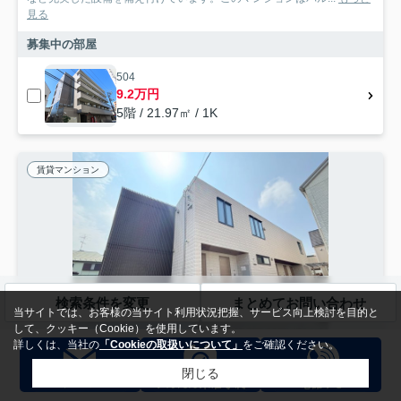
見る
募集中の部屋
504
9.2万円
5階 / 21.97㎡ / 1K
賃貸マンション
検索条件を変更
まとめてお問い合わせ
当サイトでは、お客様の当サイト利用状況把握、サービス向上検討を目的と
して、クッキー（Cookie）を使用しています。
詳しくは、当社の
「Cookieの取扱いについて」
をご確認ください。
閉じる
世田谷区南烏山