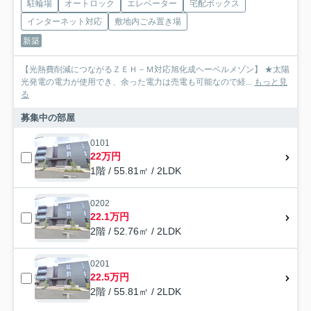
駐輪場
オートロック
エレベーター
宅配ボックス
インターネット対応
敷地内ごみ置き場
新築
【光熱費削減につながるＺＥＨ－Ｍ対応旭化成ヘーベルメゾン】 ★太陽
光発電の電力が使用でき、余った電力は売電も可能なので経...
もっと見
る
募集中の部屋
0101
22万円
1階 / 55.81㎡ / 2LDK
0202
22.1万円
2階 / 52.76㎡ / 2LDK
0201
22.5万円
2階 / 55.81㎡ / 2LDK