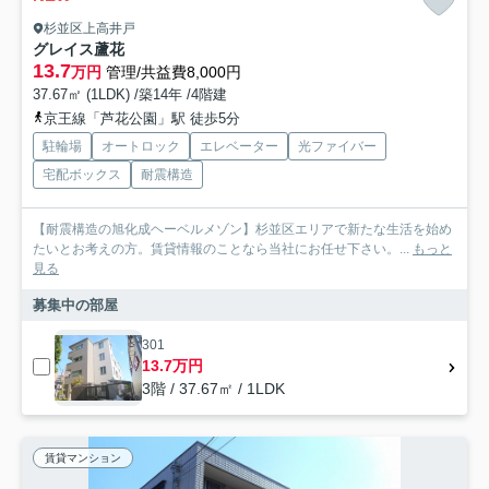
杉並区上高井戸
グレイス蘆花
13.7
万円
管理/共益費8,000円
37.67㎡ (1LDK) /築14年 /4階建
京王線「芦花公園」駅 徒歩5分
駐輪場
オートロック
エレベーター
光ファイバー
宅配ボックス
耐震構造
【耐震構造の旭化成ヘーベルメゾン】杉並区エリアで新たな生活を始め
たいとお考えの方。賃貸情報のことなら当社にお任せ下さい。...
もっと
見る
募集中の部屋
301
13.7万円
3階 / 37.67㎡ / 1LDK
賃貸マンション