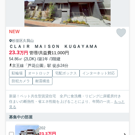
NEW
杉並区久我山
ＣＬＡＩＲ ＭＡＩＳＯＮ ＫＵＧＡＹＡＭＡ
23.3
万円
管理/共益費11,000円
54.86㎡ (2LDK) /築1年 /3階建
京王線「芦花公園」駅 徒歩24分
駐輪場
オートロック
宅配ボックス
インターネット対応
防犯カメラ
耐震構造
新築！ペット共生型賃貸住宅 全戸に食洗機・リビングに床暖房付き
住まいの断熱性・省エネ性能を上げることにより、年間の一次...
もっと
見る
募集中の部屋
202
23.3万円