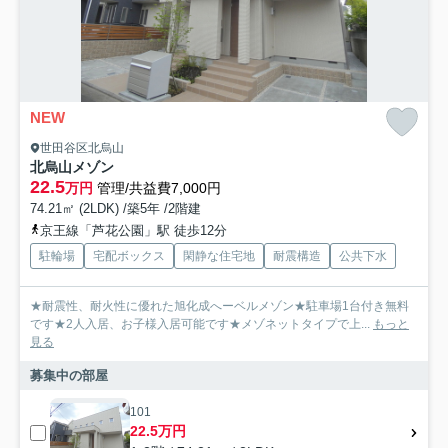
NEW
世田谷区北烏山
北烏山メゾン
22.5
万円
管理/共益費7,000円
74.21㎡ (2LDK) /築5年 /2階建
京王線「芦花公園」駅 徒歩12分
駐輪場
宅配ボックス
閑静な住宅地
耐震構造
公共下水
★耐震性、耐火性に優れた旭化成へーベルメゾン★駐車場1台付き無料
です★2人入居、お子様入居可能です★メゾネットタイプで上...
もっと
見る
募集中の部屋
101
22.5万円