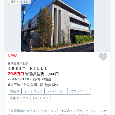
賃貸マンション
NEW
世田谷区粕谷
ＣＲＥＳＴ ＨＩＬＬＳ
29.5
万円
管理/共益費11,500円
72.43㎡ (3LDK) /築2年 /3階建
京王線「芦花公園」駅 徒歩13分
駐輪場
オートロック
エレベーター
光ファイバー
宅配ボックス
防犯カメラ
【耐震構造の旭化成ヘーベルメゾン】 ★室内や共用部などプレミアム仕