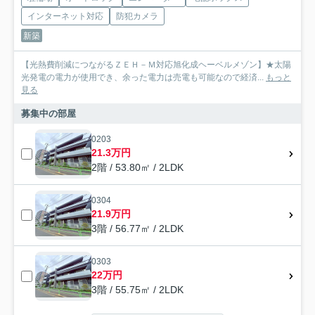
インターネット対応
防犯カメラ
新築
【光熱費削減につながるＺＥＨ－Ｍ対応旭化成ヘーベルメゾン】★太陽
光発電の電力が使用でき、余った電力は売電も可能なので経済...
もっと
見る
募集中の部屋
0203
21.3万円
2階 / 53.80㎡ / 2LDK
0304
21.9万円
3階 / 56.77㎡ / 2LDK
0303
22万円
3階 / 55.75㎡ / 2LDK