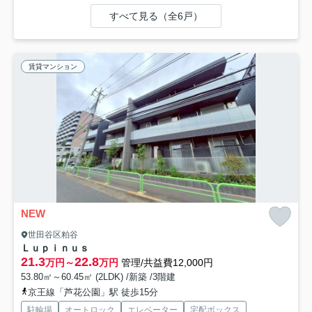
すべて見る（全6戸）
賃貸マンション
NEW
世田谷区粕谷
Ｌｕｐｉｎｕｓ
21.3
22.8
万円～
万円
管理/共益費12,000円
53.80㎡～60.45㎡ (2LDK) /新築 /3階建
京王線「芦花公園」駅 徒歩15分
駐輪場
オートロック
エレベーター
宅配ボックス