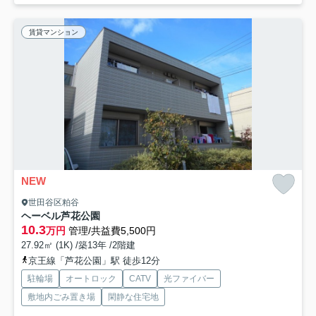
賃貸マンション
NEW
世田谷区粕谷
ヘーベル芦花公園
10.3
万円
管理/共益費5,500円
27.92㎡ (1K) /築13年 /2階建
京王線「芦花公園」駅 徒歩12分
駐輪場
オートロック
CATV
光ファイバー
敷地内ごみ置き場
閑静な住宅地