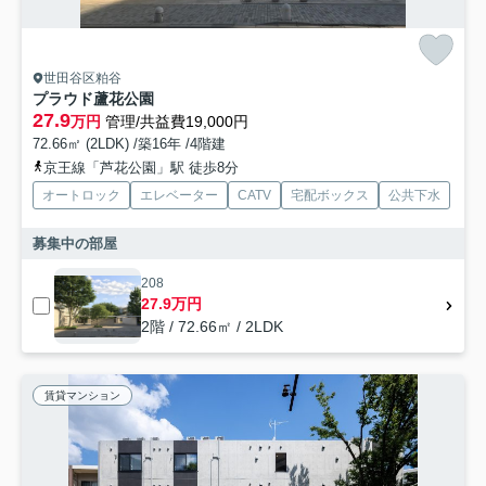
世田谷区粕谷
プラウド蘆花公園
27.9
万円
管理/共益費19,000円
72.66㎡ (2LDK) /築16年 /4階建
京王線「芦花公園」駅 徒歩8分
オートロック
エレベーター
CATV
宅配ボックス
公共下水
募集中の部屋
208
27.9万円
2階 / 72.66㎡ / 2LDK
賃貸マンション