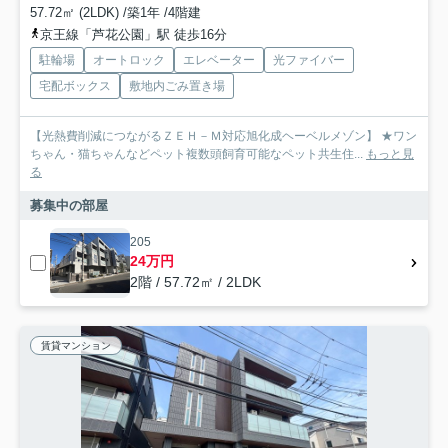
57.72㎡ (2LDK) /築1年 /4階建
京王線「芦花公園」駅 徒歩16分
駐輪場
オートロック
エレベーター
光ファイバー
宅配ボックス
敷地内ごみ置き場
【光熱費削減につながるＺＥＨ－Ｍ対応旭化成ヘーベルメゾン】 ★ワン
ちゃん・猫ちゃんなどペット複数頭飼育可能なペット共生住...
もっと見
る
募集中の部屋
205
24万円
2階 / 57.72㎡ / 2LDK
賃貸マンション