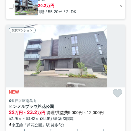
0102
20.2万円
1階 / 55.20㎡ / 2LDK
賃貸マンション
NEW
世田谷区南烏山
ヒンメルブラウ芦花公園
22
23.2
万円～
万円
管理/共益費9,000円～12,000円
52.76㎡～63.42㎡ (2LDK) /新築 /3階建
京王線「芦花公園」駅 徒歩5分