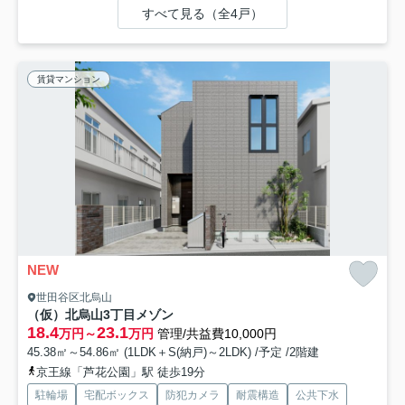
すべて見る（全4戸）
賃貸マンション
NEW
世田谷区北烏山
（仮）北烏山3丁目メゾン
18.4
23.1
万円～
万円
管理/共益費10,000円
45.38㎡～54.86㎡ (1LDK＋S(納戸)～2LDK) /予定 /2階建
京王線「芦花公園」駅 徒歩19分
駐輪場
宅配ボックス
防犯カメラ
耐震構造
公共下水