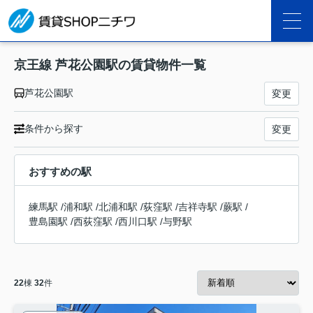
京王線 芦花公園駅の賃貸物件一覧
芦花公園駅
変更
条件から探す
変更
おすすめの駅
練馬駅
/
浦和駅
/
北浦和駅
/
荻窪駅
/
吉祥寺駅
/
蕨駅
/
豊島園駅
/
西荻窪駅
/
西川口駅
/
与野駅
22
棟
32
件