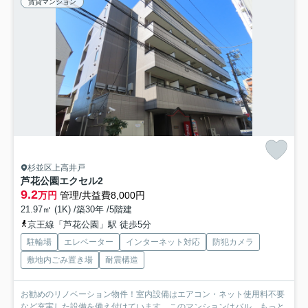
賃貸マンション
杉並区上高井戸
芦花公園エクセル2
9.2
万円
管理/共益費8,000円
21.97㎡ (1K) /築30年 /5階建
京王線「芦花公園」駅 徒歩5分
駐輪場
エレベーター
インターネット対応
防犯カメラ
敷地内ごみ置き場
耐震構造
お勧めのリノベーション物件！室内設備はエアコン・ネット使用料不要
など充実した設備を備え付けています。このマンションはバル...
もっと