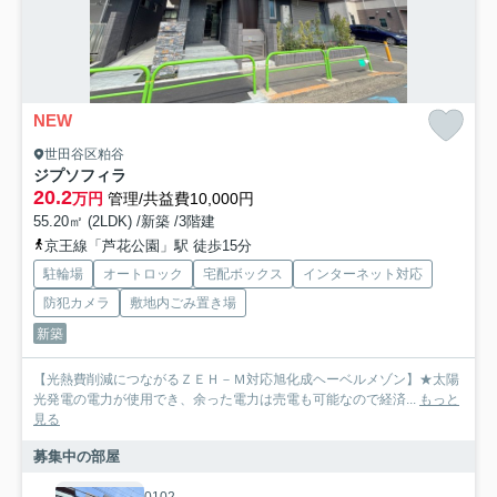
NEW
世田谷区粕谷
ジプソフィラ
20.2
万円
管理/共益費10,000円
55.20㎡ (2LDK) /新築 /3階建
京王線「芦花公園」駅 徒歩15分
駐輪場
オートロック
宅配ボックス
インターネット対応
防犯カメラ
敷地内ごみ置き場
新築
【光熱費削減につながるＺＥＨ－Ｍ対応旭化成ヘーベルメゾン】★太陽
光発電の電力が使用でき、余った電力は売電も可能なので経済...
もっと
見る
募集中の部屋