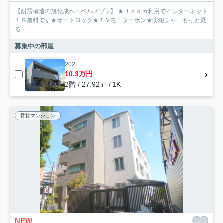
【耐震構造の旭化成ヘーベルメゾン】 ★Ｊｃｏｍ利用でインターネット
１Ｇ無料です★オートロック★ＴＶモニターホン★防犯シャ...
もっと見
る
募集中の部屋
202
10.3万円
2階 / 27.92㎡ / 1K
賃貸マンション
NEW