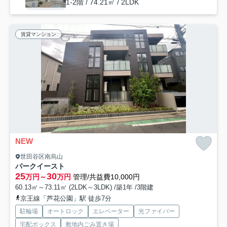
1-2階 / 74.21㎡ / 2LDK
賃貸マンション
NEW
世田谷区南烏山
パークイースト
25
30
万円～
万円
管理/共益費10,000円
60.13㎡～73.11㎡ (2LDK～3LDK) /築1年 /3階建
京王線「芦花公園」駅 徒歩7分
駐輪場
オートロック
エレベーター
光ファイバー
宅配ボックス
敷地内ごみ置き場