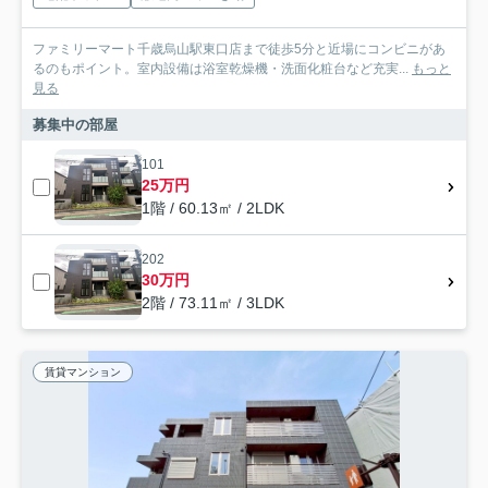
ファミリーマート千歳烏山駅東口店まで徒歩5分と近場にコンビニがあ
るのもポイント。室内設備は浴室乾燥機・洗面化粧台など充実...
もっと
見る
募集中の部屋
101
25万円
1階 / 60.13㎡ / 2LDK
202
30万円
2階 / 73.11㎡ / 3LDK
賃貸マンション