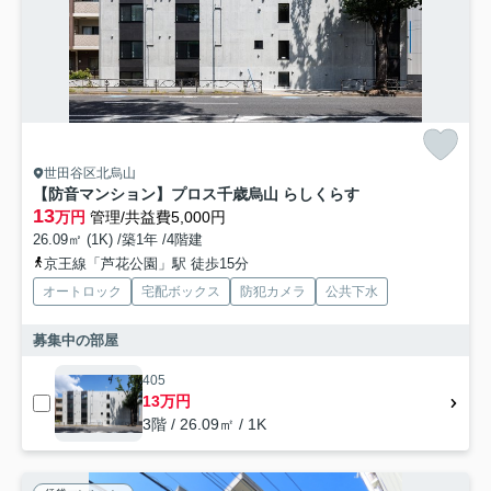
世田谷区北烏山
【防音マンション】プロス千歳烏山 らしくらす
13
万円
管理/共益費5,000円
26.09㎡ (1K) /築1年 /4階建
京王線「芦花公園」駅 徒歩15分
オートロック
宅配ボックス
防犯カメラ
公共下水
募集中の部屋
405
13万円
3階 / 26.09㎡ / 1K