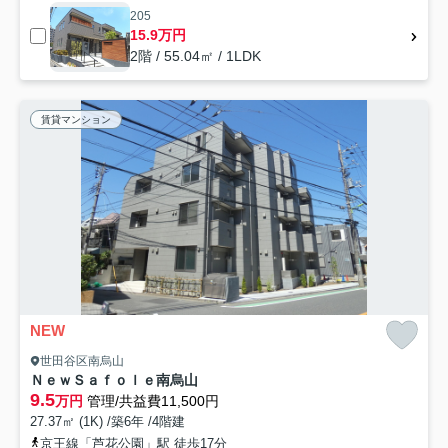
205
15.9万円
2階 / 55.04㎡ / 1LDK
賃貸マンション
NEW
世田谷区南烏山
ＮｅｗＳａｆｏｌｅ南烏山
9.5
万円
管理/共益費11,500円
27.37㎡ (1K) /築6年 /4階建
京王線「芦花公園」駅 徒歩17分