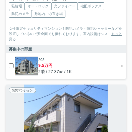
駐輪場
オートロック
光ファイバー
宅配ボックス
防犯カメラ
敷地内ごみ置き場
女性限定セキュリティマンション！防犯カメラ・防犯シャッターなどを
設置しているので安全面でも優れております。室内設備はシス...
もっと
見る
募集中の部屋
203
9.5万円
2階 / 27.37㎡ / 1K
賃貸マンション