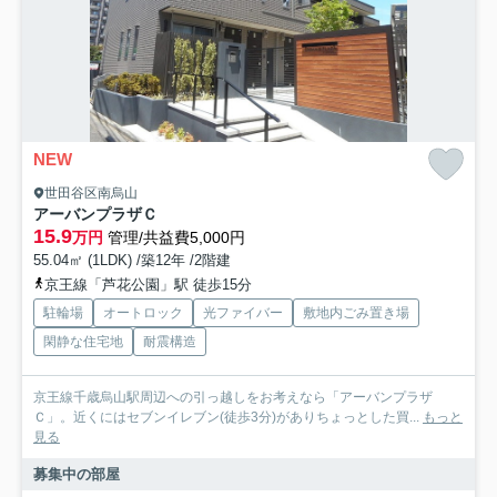
NEW
世田谷区南烏山
アーバンプラザＣ
15.9
万円
管理/共益費5,000円
55.04㎡ (1LDK) /築12年 /2階建
京王線「芦花公園」駅 徒歩15分
駐輪場
オートロック
光ファイバー
敷地内ごみ置き場
閑静な住宅地
耐震構造
京王線千歳烏山駅周辺への引っ越しをお考えなら「アーバンプラザ
Ｃ」。近くにはセブンイレブン(徒歩3分)がありちょっとした買...
もっと
見る
募集中の部屋