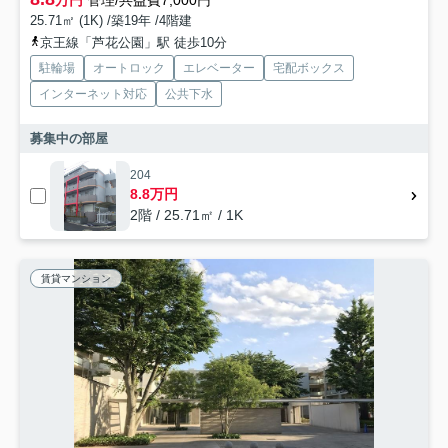
万円
管理/共益費7,000円
25.71㎡ (1K) /築19年 /4階建
京王線「芦花公園」駅 徒歩10分
駐輪場
オートロック
エレベーター
宅配ボックス
インターネット対応
公共下水
募集中の部屋
204
8.8万円
2階 / 25.71㎡ / 1K
賃貸マンション