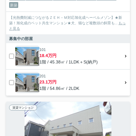
新築
【光熱費削減につながるＺＥＨ－Ｍ対応旭化成ヘーベルメゾン】★新
築！旭化成のペット共生マンション★犬、猫など複数頭の飼育も...
もっ
と見る
募集中の部屋
101
18.4万円
1階 / 45.38㎡ / 1LDK＋S(納戸)
201
23.1万円
1階 / 54.86㎡ / 2LDK
賃貸マンション