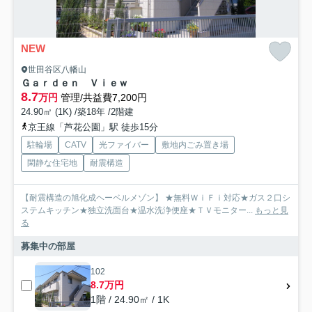
NEW
世田谷区八幡山
Ｇａｒｄｅｎ Ｖｉｅｗ
8.7
万円
管理/共益費7,200円
24.90㎡ (1K) /築18年 /2階建
京王線「芦花公園」駅 徒歩15分
駐輪場
CATV
光ファイバー
敷地内ごみ置き場
閑静な住宅地
耐震構造
【耐震構造の旭化成ヘーベルメゾン】 ★無料ＷｉＦｉ対応★ガス２口シ
ステムキッチン★独立洗面台★温水洗浄便座★ＴＶモニター...
もっと見
る
募集中の部屋
102
8.7万円
1階 / 24.90㎡ / 1K