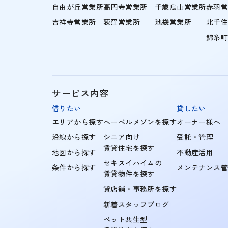
自由が丘営業所
高円寺営業所
千歳烏山営業所
赤羽
吉祥寺営業所
荻窪営業所
池袋営業所
北千
錦糸
サービス内容
借りたい
貸したい
エリアから探す
ヘーベルメゾンを探す
オーナー様へ
沿線から探す
シニア向け
受託・管理
賃貸住宅を探す
地図から探す
不動産活用
セキスイハイムの
条件から探す
メンテナンス
賃貸物件を探す
貸店舗・事務所を探す
新着スタッフブログ
ペット共生型