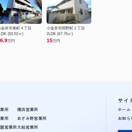
小金井市東町４丁目
小金井市関野町１丁目
LDK (50.02㎡)
2LDK (67.76㎡)
6.9
15
万円
万円
サイ
営業所
横浜営業所
ホーム
営業所
あざみ野営業所
お知ら
学園営業所
大船営業所