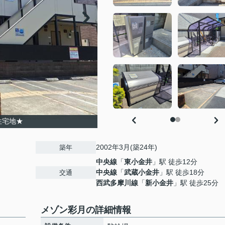
住宅地★
2002年3月(築24年)
築年
中央線
「
東小金井
」駅 徒歩12分
中央線
「
武蔵小金井
」駅 徒歩18分
交通
西武多摩川線
「
新小金井
」駅 徒歩25分
メゾン彩月の詳細情報