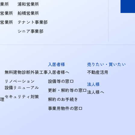
営業所
浦和営業所
住営業所
船橋営業所
町営業所
テナント事業部
シニア事業部
入居者様
売りたい・買いたい
無料建物診断外装工事
入居者様へ
不動産活用
リノベーション
設備等の窓口
法人様
設備リニューアル
更新・解約等の窓口
法人様へ
セキュリティ対策
管理
解約のお手続き
事業用物件の窓口