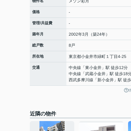
物件名
メゾン彩月
価格
-
管理/共益費
-
築年月
2002年3月（築24年）
総戸数
8戸
所在地
東京都
小金井市
緑町
１丁目4-25
交通
中央線
「
東小金井
」駅 徒歩12分
中央線
「
武蔵小金井
」駅 徒歩18
西武多摩川線
「
新小金井
」駅 徒歩
近隣の物件