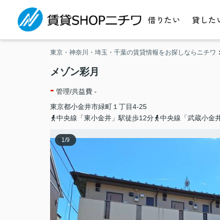
借りたい
貸した
東京・神奈川・埼玉・千葉の賃貸情報をお探しならニチワ
メゾン彩月
-
管理/共益費 -
東京都
小金井市
緑町
１丁目4-25
中央線「東小金井」駅徒歩12分
中央線「武蔵小金井
1
/
9