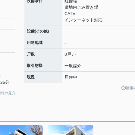
設備条件
駐輪場
敷地内ごみ置き場
CATV
インターネット対応
設備(その他)
-
用途地域
-
戸数
8戸 / -
取引態様
一般媒介
分
現況
居住中
25分
情報
情報の見方