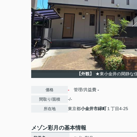
【外観】
★東小金井の閑静な
-
管理/共益費
-
価格
-/-
間取り/面積
東京都
小金井市
緑町
１丁目4-25
所在地
メゾン彩月の基本情報