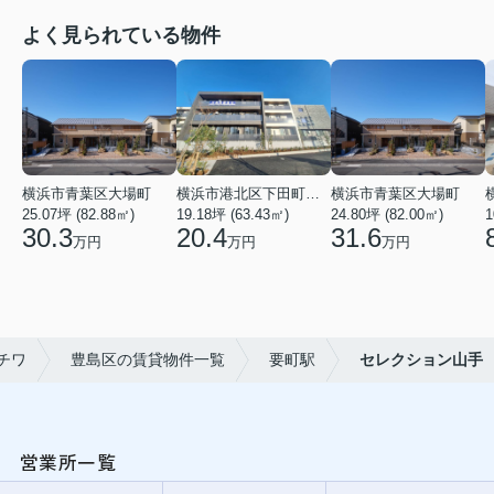
よく見られている物件
横浜市青葉区大場町
横浜市港北区下田町２丁目
横浜市青葉区大場町
25.07坪 (82.88㎡)
19.18坪 (63.43㎡)
24.80坪 (82.00㎡)
1
30.3
20.4
31.6
万円
万円
万円
チワ
豊島区の賃貸物件一覧
要町駅
セレクション山手
営業所一覧