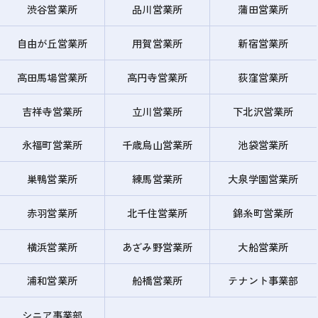
渋谷営業所
品川営業所
蒲田営業所
自由が丘営業所
用賀営業所
新宿営業所
高田馬場営業所
高円寺営業所
荻窪営業所
吉祥寺営業所
立川営業所
下北沢営業所
永福町営業所
千歳烏山営業所
池袋営業所
巣鴨営業所
練馬営業所
大泉学園営業所
赤羽営業所
北千住営業所
錦糸町営業所
横浜営業所
あざみ野営業所
大船営業所
浦和営業所
船橋営業所
テナント事業部
シニア事業部