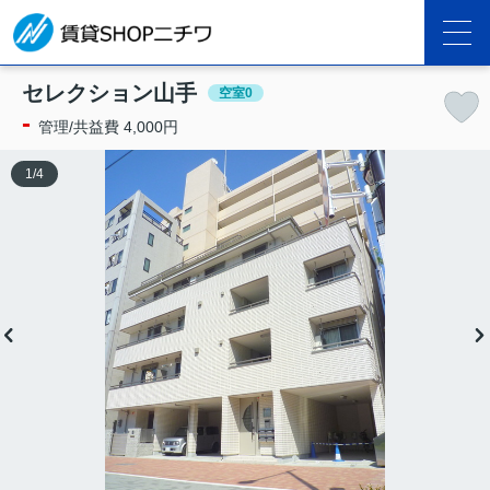
セレクション山手
空室0
-
管理/共益費 4,000円
1
/
4