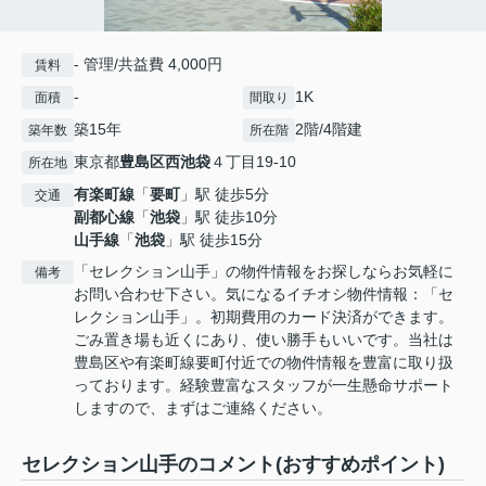
- 管理/共益費 4,000円
賃料
-
1K
面積
間取り
築15年
2階/4階建
築年数
所在階
東京都
豊島区
西池袋
４丁目19-10
所在地
有楽町線
「
要町
」駅 徒歩5分
交通
副都心線
「
池袋
」駅 徒歩10分
山手線
「
池袋
」駅 徒歩15分
「セレクション山手」の物件情報をお探しならお気軽に
備考
お問い合わせ下さい。気になるイチオシ物件情報：「セ
レクション山手」。初期費用のカード決済ができます。
ごみ置き場も近くにあり、使い勝手もいいです。当社は
豊島区や有楽町線要町付近での物件情報を豊富に取り扱
っております。経験豊富なスタッフが一生懸命サポート
しますので、まずはご連絡ください。
セレクション山手のコメント(おすすめポイント)