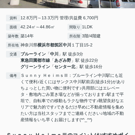
12.8万円～13.3万円 管理/共益費 6,700円
賃料
42.24㎡～44.86㎡
1LDK
面積
間取り
築14年
3階/4階建
築年数
所在階
神奈川県
横浜市都筑区
中川
１丁目15-2
所在地
ブルーライン
「
中川
」駅 徒歩3分
交通
東急田園都市線
「
あざみ野
」駅 徒歩22分
グリーンライン
「
センター北
」駅 徒歩16分
Ｓｕｎｎｙ ＨｅｉｍｓⅢ：ブルーライン中川駅にも近
備考
くて便利♪近くにはサンクス中川駅前店(徒歩1分)があり
ちょっとした買い物に便利です♪共用部にはエレベー
タ・敷地内ごみ置き場などが揃っております♪駅まで平
坦で、自転車での移動もラクな物件です♪眺望良好なエ
リアで魅力的です♪できるだけ早めに不動産情報を集め
たい方は当社スタッフまでご連絡ください♪地域の不動
産情報をいち早くお届けします(*^_^*)