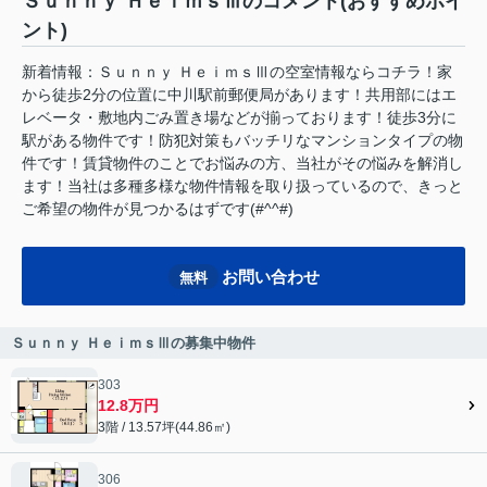
Ｓｕｎｎｙ ＨｅｉｍｓⅢのコメント(おすすめポイ
ント)
新着情報：Ｓｕｎｎｙ ＨｅｉｍｓⅢの空室情報ならコチラ！家
から徒歩2分の位置に中川駅前郵便局があります！共用部にはエ
レベータ・敷地内ごみ置き場などが揃っております！徒歩3分に
駅がある物件です！防犯対策もバッチリなマンションタイプの物
件です！賃貸物件のことでお悩みの方、当社がその悩みを解消し
ます！当社は多種多様な物件情報を取り扱っているので、きっと
ご希望の物件が見つかるはずです(#^^#)
お問い合わせ
無料
Ｓｕｎｎｙ ＨｅｉｍｓⅢの募集中物件
303
12.8万円
3階 / 13.57坪(44.86㎡)
306