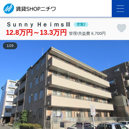
Ｓｕｎｎｙ ＨｅｉｍｓⅢ
空室2
12.8万円～13.3万円
管理/共益費 6,700円
1
/
29