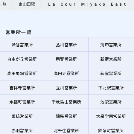
一覧
東山田駅
Ｌａ Ｃｏｕｒ Ｍｉｙａｋｏ Ｅａｓｔ
営業所一覧
渋谷営業所
品川営業所
蒲田営業所
自由が丘営業所
用賀営業所
新宿営業所
高田馬場営業所
高円寺営業所
荻窪営業所
吉祥寺営業所
立川営業所
下北沢営業所
永福町営業所
千歳烏山営業所
池袋営業所
巣鴨営業所
練馬営業所
大泉学園営業所
赤羽営業所
北千住営業所
錦糸町営業所