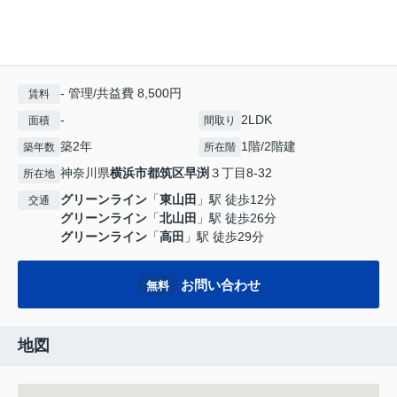
- 管理/共益費 8,500円
賃料
-
2LDK
面積
間取り
築2年
1階/2階建
築年数
所在階
神奈川県
横浜市都筑区
早渕
３丁目8-32
所在地
グリーンライン
「
東山田
」駅 徒歩12分
交通
グリーンライン
「
北山田
」駅 徒歩26分
グリーンライン
「
高田
」駅 徒歩29分
お問い合わせ
無料
地図