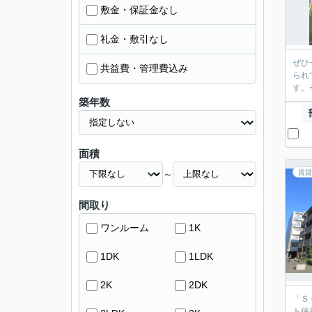
敷金・保証金なし
礼金・敷引なし
ぜひ
共益費・管理費込み
られ
す。
築年数
面積
～
賃貸
間取り
ワンルーム
1K
1DK
1LDK
2K
2DK
「Ｓ
ト使