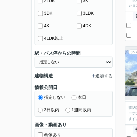
2LDK
3K
ショ
3DK
3LDK
4K
4DK
4LDK以上
駅・バス停からの時間
アパ
建物構造
追加する
情報公開日
指定しない
本日
収納
3日以内
1週間以内
ーホ
ます
画像・動画あり
画像あり