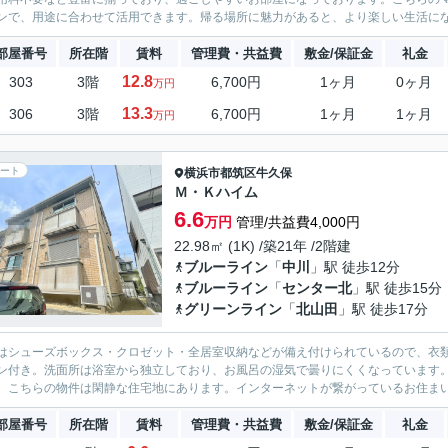
ンで、用途に合わせて活用できます。帰る場所に魅力があると、より楽しい生活にな
部屋番号
所在階
賃料
管理費・共益費
敷金/保証金
礼金
12.8
303
3階
6,700円
1ヶ月
0ヶ月
万円
13.3
306
3階
6,700円
1ヶ月
1ヶ月
万円
ート
横浜市都筑区
牛久保
Ｍ・Ｋハイム
6.6
万円
管理/共益費4,000円
22.98㎡ (1K) /築21年 /2階建
ブルーライン
「
中川
」駅 徒歩12分
ブルーライン
「
センター北
」駅 徒歩15分
グリーンライン
「
北山田
」駅 徒歩17分
はシューズボックス・クロゼット・全居室収納などが備え付けられているので、衣類
ン付き。洗面所は浴室から独立しており、お風呂の湿気で曇りにくくなっています
。こちらの物件は閑静な住宅地にあります。インターネットが繋がっているお住まい
部屋番号
所在階
賃料
管理費・共益費
敷金/保証金
礼金