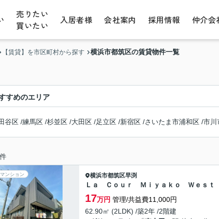
売りたい
い
入居者様
会社案内
採用情報
仲介会
買いたい
横浜市都筑区の賃貸物件一覧
【賃貸】を市区町村から探す
すすめのエリア
田谷区
/
練馬区
/
杉並区
/
大田区
/
足立区
/
新宿区
/
さいたま市浦和区
/
市川
件
マンション
横浜市都筑区
早渕
Ｌａ Ｃｏｕｒ Ｍｉｙａｋｏ Ｗｅｓｔ
17
万円
管理/共益費11,000円
62.90㎡ (2LDK) /築2年 /2階建