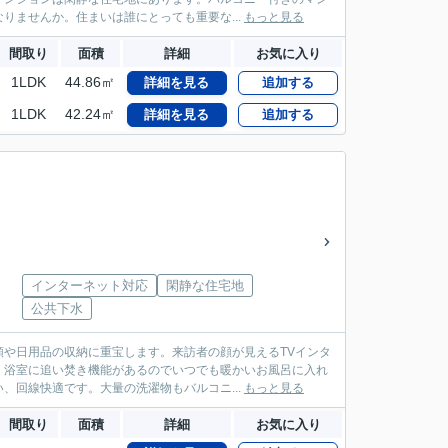
りませんか。住まいは誰にとっても重要な...
もっと見る
間取り
面積
詳細
お気に入り
1LDK
44.86㎡
詳細を見る
追加する
1LDK
42.24㎡
詳細を見る
追加する
インターネット対応
閑静な住宅地
公共下水
や日用品の収納に重宝します。来訪者の顔が見えるTVインタ
。浴室に追い焚き機能があるのでいつでも暖かいお風呂に入れ
、回線快適です。大量の洗濯物もバルコニ...
もっと見る
間取り
面積
詳細
お気に入り