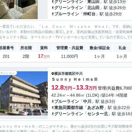
グリーンライン
「
東山田
」駅 徒歩13分
グリーンライン
「
北山田
」駅 徒歩26分
ブルーライン
「
仲町台
」駅 徒歩29分
一度見ていただきたい、「Ｌａ Ｃｏｕｒ Ｍｉｙａｋｏ Ｗｅｓｔ」です。収納
ているので、衣類や日用品の収納に重宝します。室内設備は洗面所独立・浴室乾燥
セキュリティ面は、オートロック・TVインターホンなど充実しているので安心して生
部屋番号
所在階
賃料
管理費・共益費
敷金/保証金
礼金
17
201
2階
11,000円
1ヶ月
1ヶ月
万円
マンション
横浜市都筑区
中川
Ｓｕｎｎｙ ＨｅｉｍｓⅢ
12.8
13.3
万円～
万円
管理/共益費6,700
42.24㎡～44.86㎡ (1LDK) /築14年 /4階建
ブルーライン
「
中川
」駅 徒歩3分
東急田園都市線
「
あざみ野
」駅 徒歩22分
グリーンライン
「
センター北
」駅 徒歩16
ｕｎｎｙ ＨｅｉｍｓⅢ」のここがイチオシ。家から徒歩2分の位置に中川駅前郵便
用料不要など豊富に揃っており、過ごしやすいお部屋になっております。こちらの