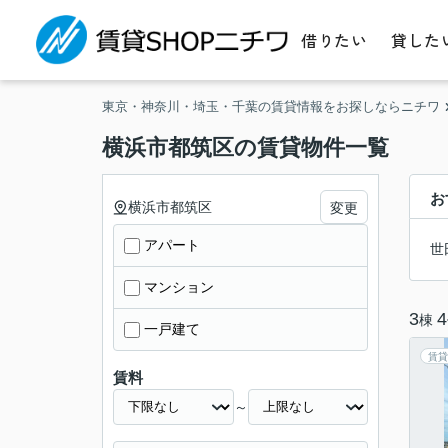
借りたい
貸した
東京・神奈川・埼玉・千葉の賃貸情報をお探しならニチワ
横浜市都筑区の賃貸物件一覧
お
横浜市都筑区
変更
アパート
世
マンション
3
4
棟
一戸建て
賃貸
賃料
～