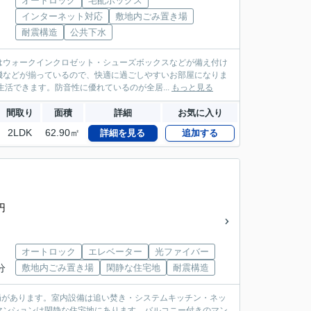
オートロック
宅配ボックス
インターネット対応
敷地内ごみ置き場
耐震構造
公共下水
はウォークインクロゼット・シューズボックスなどが備え付け
機などが揃っているので、快適に過ごしやすいお部屋になりま
活できます。防音性に優れているのが全居...
もっと見る
間取り
面積
詳細
お気に入り
2LDK
62.90㎡
詳細を見る
追加する
円
オートロック
エレベーター
光ファイバー
分
敷地内ごみ置き場
閑静な住宅地
耐震構造
局があります。室内設備は追い焚き・システムキッチン・ネッ
マンションは閑静な住宅地にあります。バルコニー付きのマン