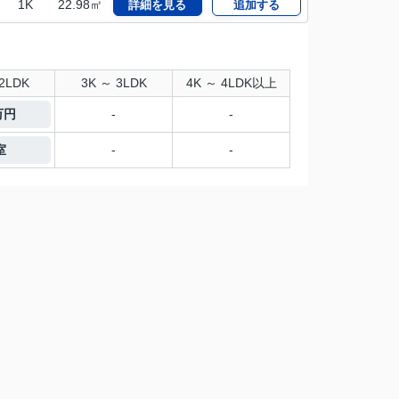
1K
22.98㎡
詳細を見る
追加する
2LDK
3K ～ 3LDK
4K ～ 4LDK以上
万円
-
-
室
-
-