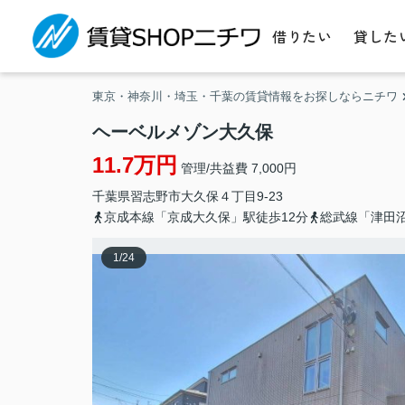
借りたい
貸した
東京・神奈川・埼玉・千葉の賃貸情報をお探しならニチワ
ヘーベルメゾン大久保
11.7万円
管理/共益費 7,000円
千葉県
習志野市
大久保
４丁目9-23
京成本線「京成大久保」駅徒歩12分
総武線「津田沼
1
/
24