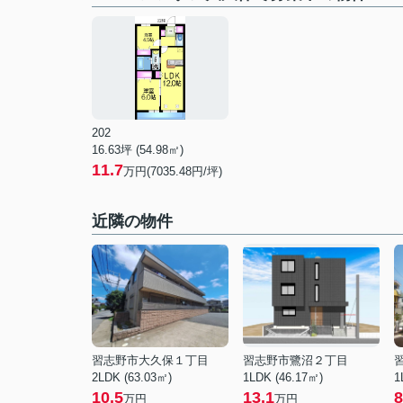
202
16.63坪 (54.98㎡)
11.7
万円(7035.48円/坪)
近隣の物件
習志野市大久保１丁目
習志野市鷺沼２丁目
2LDK (63.03㎡)
1LDK (46.17㎡)
1
10.5
13.1
8
万円
万円