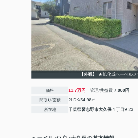
【外観】
★旭化成ヘーベルメ
11.7万円
管理/共益費
7,000円
価格
2LDK/54.98㎡
間取り/面積
千葉県
習志野市
大久保
４丁目9-23
所在地