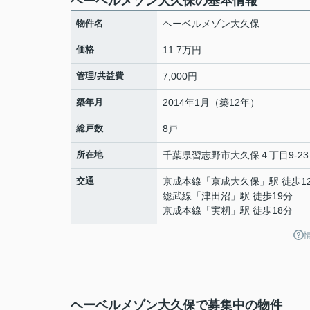
ヘーベルメゾン大久保の基本情報
物件名
ヘーベルメゾン大久保
価格
11.7万円
管理/共益費
7,000円
築年月
2014年1月（築12年）
総戸数
8戸
所在地
千葉県
習志野市
大久保
４丁目9-23
交通
京成本線
「
京成大久保
」駅 徒歩1
総武線
「
津田沼
」駅 徒歩19分
京成本線
「
実籾
」駅 徒歩18分
ヘーベルメゾン大久保で募集中の物件