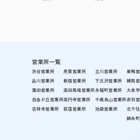
営業所一覧
渋谷営業所
用賀営業所
立川営業所
巣鴨
品川営業所
新宿営業所
下北沢営業所
練馬
蒲田営業所
高田馬場営業所
永福町営業所
大泉
自由が丘営業所
高円寺営業所
千歳烏山営業所
赤羽
吉祥寺営業所
荻窪営業所
池袋営業所
北千
錦糸