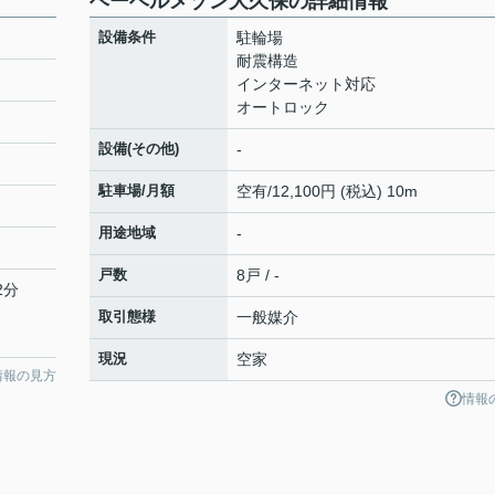
ヘーベルメゾン大久保の詳細情報
設備条件
駐輪場
耐震構造
インターネット対応
オートロック
設備(その他)
-
駐車場/月額
空有/12,100円 (税込) 10m
用途地域
-
戸数
8戸 / -
2分
取引態様
一般媒介
現況
空家
情報の見方
情報