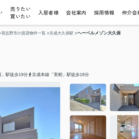
売りたい
い
入居者様
会社案内
採用情報
仲介会
買いたい
ヘーベルメゾン大久保
習志野市の賃貸物件一覧
京成大久保駅
」駅徒歩19分
京成本線「実籾」駅徒歩18分