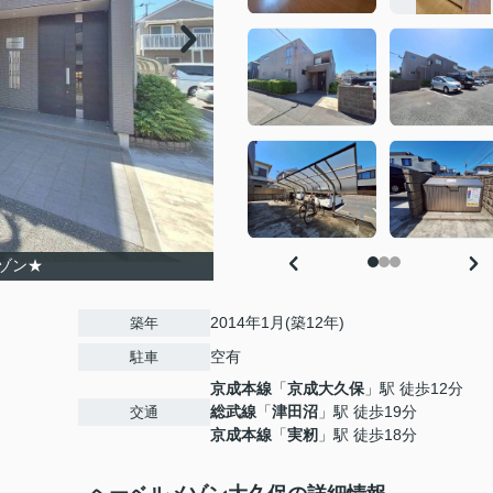
ゾン★
2014年1月(築12年)
築年
空有
駐車
京成本線
「
京成大久保
」駅 徒歩12分
総武線
「
津田沼
」駅 徒歩19分
交通
京成本線
「
実籾
」駅 徒歩18分