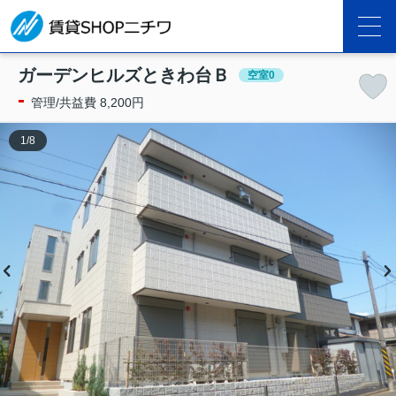
ガーデンヒルズときわ台Ｂ
空室0
-
管理/共益費 8,200円
1
/
8