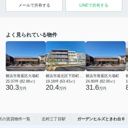
メールで共有する
LINEで共有する
よく見られている物件
横浜市青葉区大場町
横浜市港北区下田町２丁目
横浜市青葉区大場町
25.07坪 (82.88㎡)
19.18坪 (63.43㎡)
24.80坪 (82.00㎡)
1
30.3
20.4
31.6
万円
万円
万円
区の賃貸物件一覧
志村三丁目駅
ガーデンヒルズときわ台Ｂ