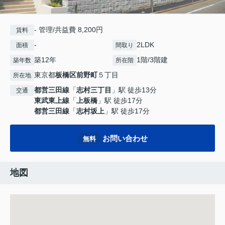
- 管理/共益費 8,200円
賃料
-
2LDK
面積
間取り
築12年
1階/3階建
築年数
所在階
東京都
板橋区
前野町
５丁目
所在地
都営三田線
「
志村三丁目
」駅 徒歩13分
交通
東武東上線
「
上板橋
」駅 徒歩17分
都営三田線
「
志村坂上
」駅 徒歩17分
お問い合わせ
無料
地図