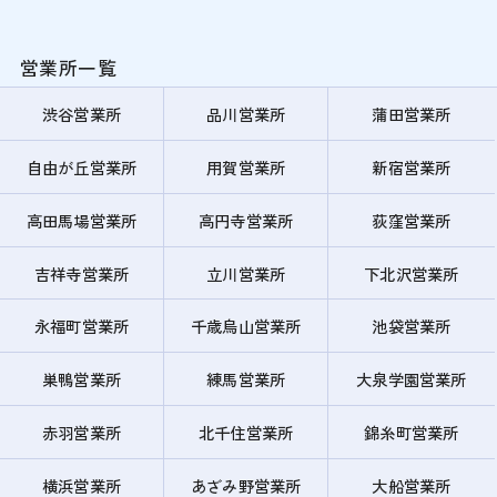
営業所一覧
渋谷営業所
品川営業所
蒲田営業所
自由が丘営業所
用賀営業所
新宿営業所
高田馬場営業所
高円寺営業所
荻窪営業所
吉祥寺営業所
立川営業所
下北沢営業所
永福町営業所
千歳烏山営業所
池袋営業所
巣鴨営業所
練馬営業所
大泉学園営業所
赤羽営業所
北千住営業所
錦糸町営業所
横浜営業所
あざみ野営業所
大船営業所