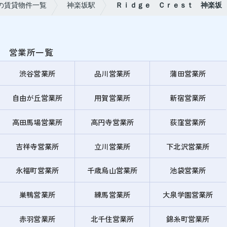
の賃貸物件一覧
神楽坂駅
Ｒｉｄｇｅ Ｃｒｅｓｔ 神楽坂
営業所一覧
渋谷営業所
品川営業所
蒲田営業所
自由が丘営業所
用賀営業所
新宿営業所
高田馬場営業所
高円寺営業所
荻窪営業所
吉祥寺営業所
立川営業所
下北沢営業所
永福町営業所
千歳烏山営業所
池袋営業所
巣鴨営業所
練馬営業所
大泉学園営業所
赤羽営業所
北千住営業所
錦糸町営業所