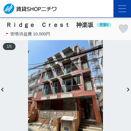
Ｒｉｄｇｅ Ｃｒｅｓｔ 神楽坂
空室0
-
管理/共益費 10,000円
1
/
5