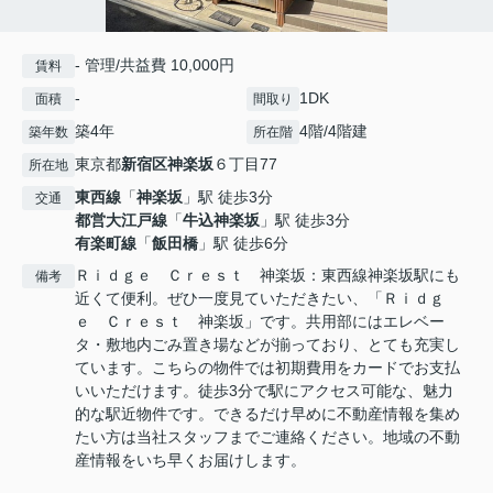
- 管理/共益費 10,000円
賃料
-
1DK
面積
間取り
築4年
4階/4階建
築年数
所在階
東京都
新宿区
神楽坂
６丁目77
所在地
東西線
「
神楽坂
」駅 徒歩3分
交通
都営大江戸線
「
牛込神楽坂
」駅 徒歩3分
有楽町線
「
飯田橋
」駅 徒歩6分
Ｒｉｄｇｅ Ｃｒｅｓｔ 神楽坂：東西線神楽坂駅にも
備考
近くて便利。ぜひ一度見ていただきたい、「Ｒｉｄｇ
ｅ Ｃｒｅｓｔ 神楽坂」です。共用部にはエレベー
タ・敷地内ごみ置き場などが揃っており、とても充実し
ています。こちらの物件では初期費用をカードでお支払
いいただけます。徒歩3分で駅にアクセス可能な、魅力
的な駅近物件です。できるだけ早めに不動産情報を集め
たい方は当社スタッフまでご連絡ください。地域の不動
産情報をいち早くお届けします。