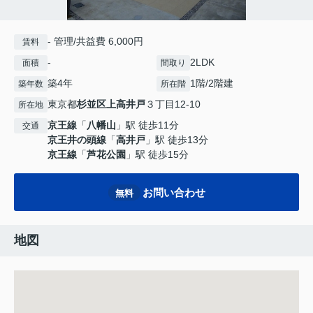
- 管理/共益費 6,000円
賃料
-
2LDK
面積
間取り
築4年
1階/2階建
築年数
所在階
東京都
杉並区
上高井戸
３丁目12-10
所在地
京王線
「
八幡山
」駅 徒歩11分
交通
京王井の頭線
「
高井戸
」駅 徒歩13分
京王線
「
芦花公園
」駅 徒歩15分
お問い合わせ
無料
地図