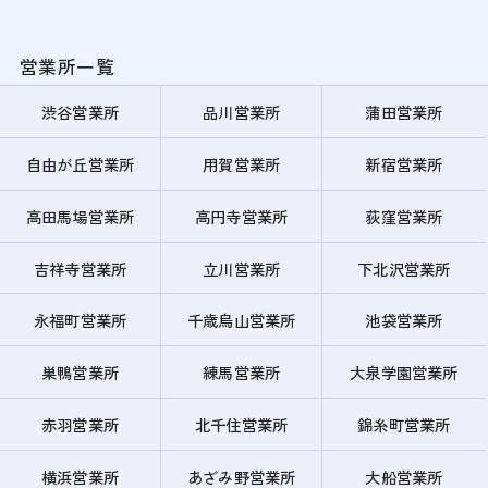
営業所一覧
渋谷営業所
品川営業所
蒲田営業所
自由が丘営業所
用賀営業所
新宿営業所
高田馬場営業所
高円寺営業所
荻窪営業所
吉祥寺営業所
立川営業所
下北沢営業所
永福町営業所
千歳烏山営業所
池袋営業所
巣鴨営業所
練馬営業所
大泉学園営業所
赤羽営業所
北千住営業所
錦糸町営業所
横浜営業所
あざみ野営業所
大船営業所