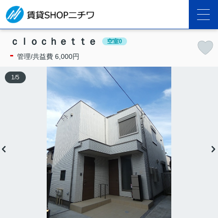
ｃｌｏｃｈｅｔｔｅ
空室0
-
管理/共益費 6,000円
1
/
5