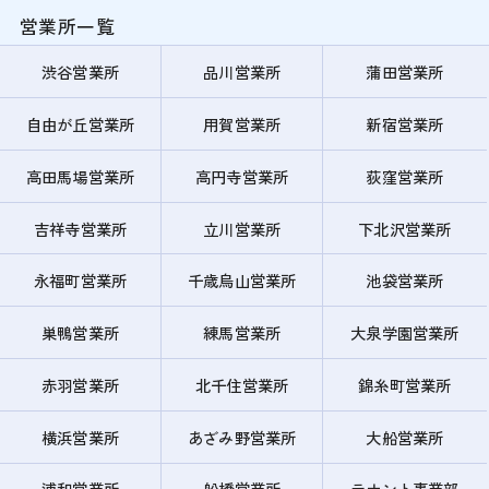
営業所一覧
渋谷営業所
品川営業所
蒲田営業所
自由が丘営業所
用賀営業所
新宿営業所
高田馬場営業所
高円寺営業所
荻窪営業所
吉祥寺営業所
立川営業所
下北沢営業所
永福町営業所
千歳烏山営業所
池袋営業所
巣鴨営業所
練馬営業所
大泉学園営業所
赤羽営業所
北千住営業所
錦糸町営業所
横浜営業所
あざみ野営業所
大船営業所
浦和営業所
船橋営業所
テナント事業部