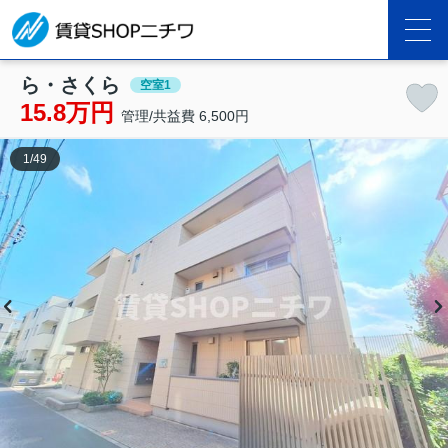
ら・さくら
空室1
15.8万円
管理/共益費 6,500円
1
/
49