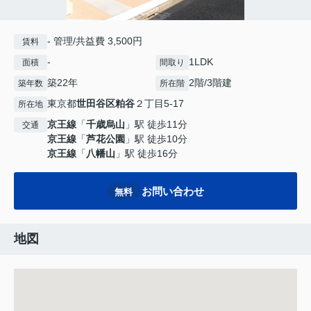
- 管理/共益費 3,500円
賃料
-
1LDK
面積
間取り
築22年
2階/3階建
築年数
所在階
東京都
世田谷区
粕谷
２丁目5-17
所在地
京王線
「
千歳烏山
」駅 徒歩11分
交通
京王線
「
芦花公園
」駅 徒歩10分
京王線
「
八幡山
」駅 徒歩16分
お問い合わせ
無料
地図