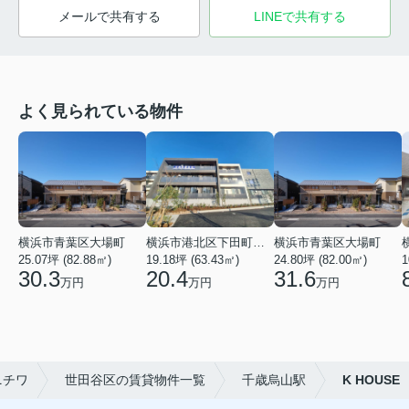
メールで共有する
LINEで共有する
よく見られている物件
横浜市青葉区大場町
横浜市港北区下田町２丁目
横浜市青葉区大場町
25.07坪 (82.88㎡)
19.18坪 (63.43㎡)
24.80坪 (82.00㎡)
1
30.3
20.4
31.6
万円
万円
万円
ニチワ
世田谷区の賃貸物件一覧
千歳烏山駅
K HOUSE