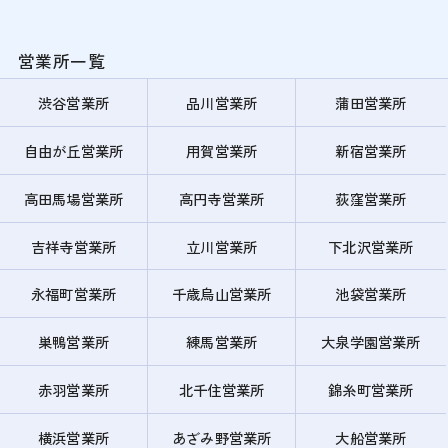
営業所一覧
渋谷営業所
品川営業所
蒲田営業所
自由が丘営業所
用賀営業所
新宿営業所
高田馬場営業所
高円寺営業所
荻窪営業所
吉祥寺営業所
立川営業所
下北沢営業所
永福町営業所
千歳烏山営業所
池袋営業所
巣鴨営業所
練馬営業所
大泉学園営業所
赤羽営業所
北千住営業所
錦糸町営業所
横浜営業所
あざみ野営業所
大船営業所