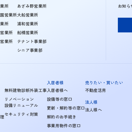
営業所
あざみ野営業所
お知ら
学園営業所
大船営業所
営業所
浦和営業所
住営業所
船橋営業所
町営業所
テナント事業部
シニア事業部
入居者様
売りたい・買いたい
無料建物診断外装工事
入居者様へ
不動産活用
リノベーション
設備等の窓口
法人様
設備リニューアル
更新・解約等の窓口
法人様へ
セキュリティ対策
管理
解約のお手続き
事業用物件の窓口