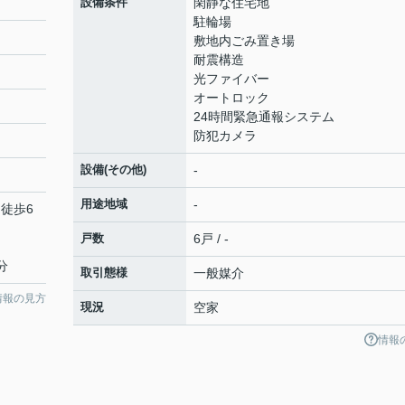
設備条件
閑静な住宅地
駐輪場
敷地内ごみ置き場
耐震構造
光ファイバー
オートロック
24時間緊急通報システム
防犯カメラ
設備(その他)
-
用途地域
-
 徒歩6
戸数
6戸 / -
分
取引態様
一般媒介
情報の見方
現況
空家
情報