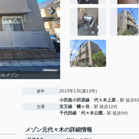
ベルメゾン
2013年1月(築13年)
築年
小田急小田原線
「
代々木上原
」駅 徒歩6
京王線
「
幡ヶ谷
」駅 徒歩12分
交通
千代田線
「
代々木公園
」駅 徒歩9分
メゾン元代々木の詳細情報