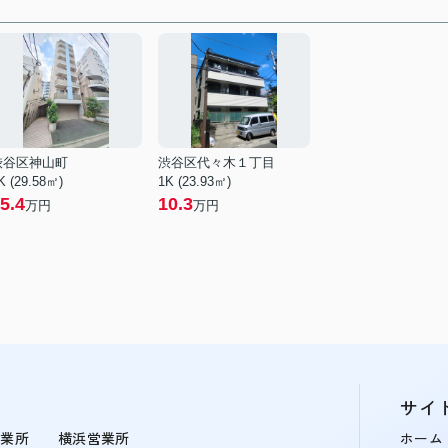
渋谷区神山町
渋谷区代々木１丁目
K (29.58㎡)
1K (23.93㎡)
5.4
10.3
万円
万円
サイ
営業所
横浜営業所
ホーム