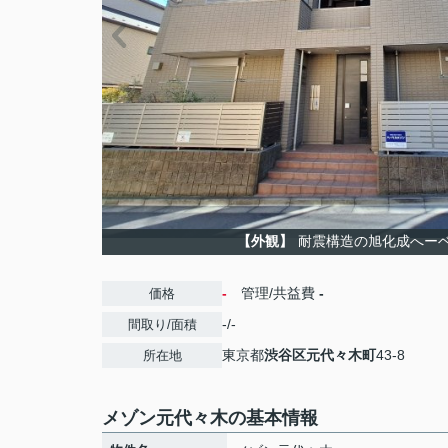
【外観】
耐震構造の旭化成へー
-
管理/共益費
-
価格
-/-
間取り/面積
東京都
渋谷区
元代々木町
43-8
所在地
メゾン元代々木の基本情報