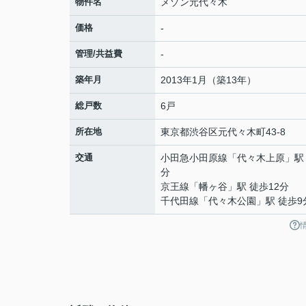
物件名
メゾン元代々木
価格
-
管理/共益費
-
築年月
2013年1月（築13年）
総戸数
6戸
所在地
東京都
渋谷区
元代々木町
43-8
交通
小田急小田原線
「
代々木上原
」駅
分
京王線
「
幡ヶ谷
」駅 徒歩12分
千代田線
「
代々木公園
」駅 徒歩9