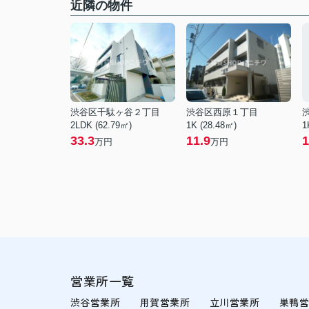
近隣の物件
渋谷区千駄ヶ谷２丁目
渋谷区西原１丁目
2LDK (62.79㎡)
1K (28.48㎡)
1
33.3
11.9
1
万円
万円
営業所一覧
渋谷営業所
用賀営業所
立川営業所
巣鴨