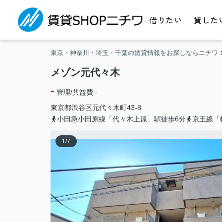
借りたい
貸した
東京・神奈川・埼玉・千葉の賃貸情報をお探しならニチワ
メゾン元代々木
-
管理/共益費 -
東京都
渋谷区
元代々木町
43-8
小田急小田原線「代々木上原」駅徒歩6分
京王線「
1
/
7