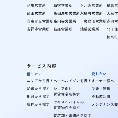
品川営業所
新宿営業所
下北沢営業所
練馬
蒲田営業所
高田馬場営業所
永福町営業所
大泉
自由が丘営業所
高円寺営業所
千歳烏山営業所
赤羽
吉祥寺営業所
荻窪営業所
池袋営業所
北千
錦糸
サービス内容
借りたい
貸したい
エリアから探す
ヘーベルメゾンを探す
オーナー様へ
沿線から探す
シニア向け
受託・管理
賃貸住宅を探す
地図から探す
不動産活用
セキスイハイムの
条件から探す
メンテナンス
賃貸物件を探す
貸店舗・事務所を探す