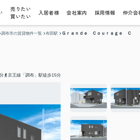
売りたい
い
入居者様
会社案内
採用情報
仲介会
買いたい
Ｇｒａｎｄｅ Ｃｏｕｒａｇｅ Ｃ
調布市の賃貸物件一覧
布田駅
分
京王線「調布」駅徒歩15分