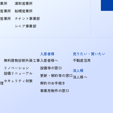
営業所
浦和営業所
住営業所
船橋営業所
町営業所
テナント事業部
シニア事業部
入居者様
売りたい・買いたい
無料建物診断外装工事
入居者様へ
不動産活用
リノベーション
設備等の窓口
法人様
設備リニューアル
更新・解約等の窓口
法人様へ
セキュリティ対策
管理
解約のお手続き
事業用物件の窓口