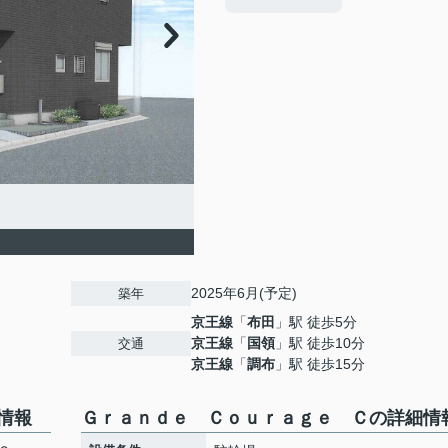
2025年6月(予定)
築年
京王線
「
布田
」駅 徒歩5分
京王線
「
国領
」駅 徒歩10分
交通
京王線
「
調布
」駅 徒歩15分
情報
Ｇｒａｎｄｅ Ｃｏｕｒａｇｅ Ｃの詳細情