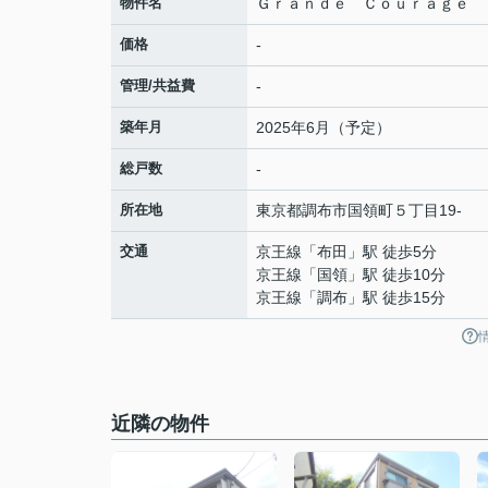
物件名
Ｇｒａｎｄｅ Ｃｏｕｒａｇｅ 
価格
-
管理/共益費
-
築年月
2025年6月（予定）
総戸数
-
所在地
東京都
調布市
国領町
５丁目19-
交通
京王線
「
布田
」駅 徒歩5分
京王線
「
国領
」駅 徒歩10分
京王線
「
調布
」駅 徒歩15分
近隣の物件