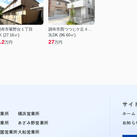
調布市菊野台１丁目
調布市西つつじケ丘４丁目
K (27.16㎡)
3LDK (96.60㎡)
.2
27
万円
万円
サイ
営業所
横浜営業所
ホーム
営業所
あざみ野営業所
お知ら
学園営業所
大船営業所