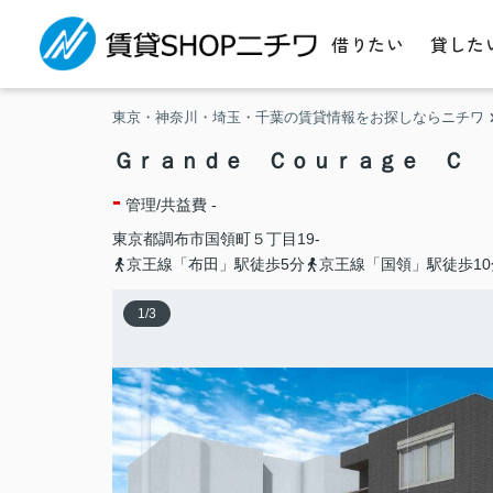
借りたい
貸した
東京・神奈川・埼玉・千葉の賃貸情報をお探しならニチワ
Ｇｒａｎｄｅ Ｃｏｕｒａｇｅ Ｃ
-
管理/共益費 -
東京都
調布市
国領町
５丁目19-
京王線「布田」駅徒歩5分
京王線「国領」駅徒歩10
1
/
3