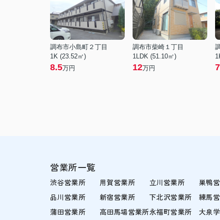
調布市小島町２丁目
調布市柴崎１丁目
1K (23.52㎡)
1LDK (51.10㎡)
1
8.5
12
7
万円
万円
営業所一覧
渋谷営業所
用賀営業所
立川営業所
巣鴨
品川営業所
新宿営業所
下北沢営業所
練馬
蒲田営業所
高田馬場営業所
永福町営業所
大泉