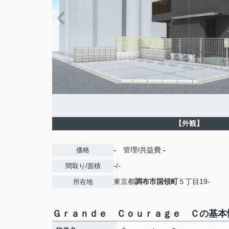
【外観】
-
管理/共益費
-
価格
-/-
間取り/面積
東京都
調布市
国領町
５丁目19-
所在地
Ｇｒａｎｄｅ Ｃｏｕｒａｇｅ Ｃの基本