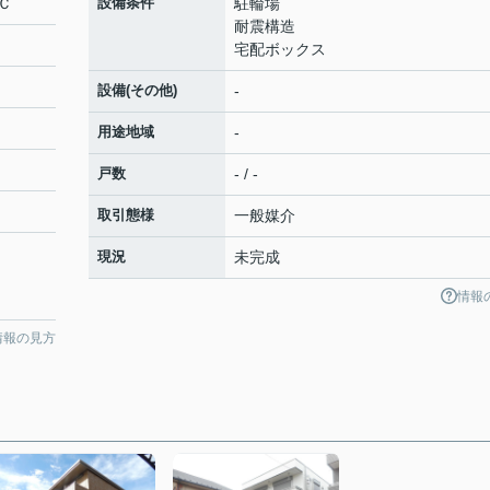
Ｃ
設備条件
駐輪場
耐震構造
宅配ボックス
設備(その他)
-
用途地域
-
戸数
- / -
取引態様
一般媒介
現況
未完成
情報
情報の見方