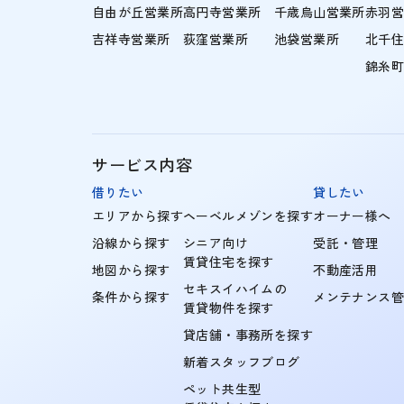
自由が丘営業所
高円寺営業所
千歳烏山営業所
赤羽
吉祥寺営業所
荻窪営業所
池袋営業所
北千
錦糸
サービス内容
借りたい
貸したい
エリアから探す
ヘーベルメゾンを探す
オーナー様へ
沿線から探す
シニア向け
受託・管理
賃貸住宅を探す
地図から探す
不動産活用
セキスイハイムの
条件から探す
メンテナンス
賃貸物件を探す
貸店舗・事務所を探す
新着スタッフブログ
ペット共生型