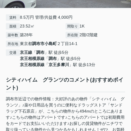
8.5万円 管理/共益費 4,000円
賃料
23.52㎡
1K
面積
間取り
築28年
2階/2階建
築年数
所在階
東京都
調布市
小島町
２丁目14-1
所在地
京王線
「
調布
」駅 徒歩5分
交通
京王相模原線
「
調布
」駅 徒歩5分
京王相模原線
「
京王多摩川
」駅 徒歩13分
シティハイム グランツのコメント(おすすめポイ
ント)
調布市近辺での物件情報：大好評のあの物件「シティハイム グ
ランツ」♪薬や日用品を買うのに便利なドラッグストア「サンド
ラッグ下石原店」が、こちらの物件から494mのところにありま
す♪こちらの物件はアパートです♪こちらのアパートでは初期費用
をカードでお支払いいただけます♪お探しの賃貸物件がニチワで
取り扱っている物件から見つかるかもしれません！ぜひ、お気軽