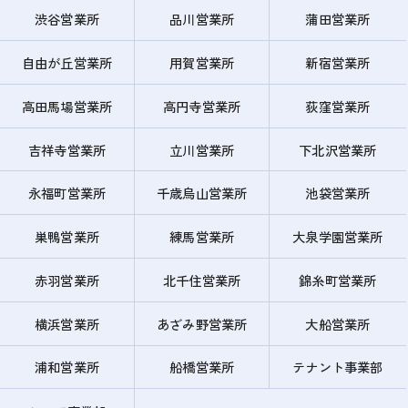
渋谷営業所
品川営業所
蒲田営業所
自由が丘営業所
用賀営業所
新宿営業所
高田馬場営業所
高円寺営業所
荻窪営業所
吉祥寺営業所
立川営業所
下北沢営業所
永福町営業所
千歳烏山営業所
池袋営業所
巣鴨営業所
練馬営業所
大泉学園営業所
赤羽営業所
北千住営業所
錦糸町営業所
横浜営業所
あざみ野営業所
大船営業所
浦和営業所
船橋営業所
テナント事業部