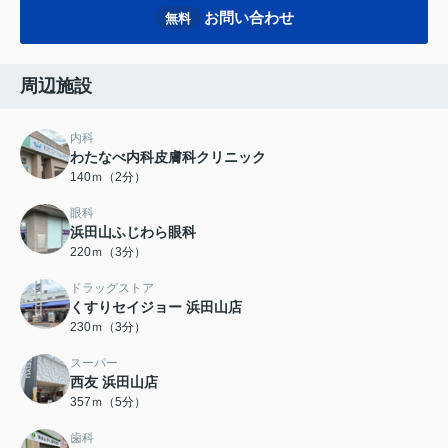
お問い合わせ
無料
周辺施設
内科
わたなべ内科皮膚科クリニック
140ｍ（2分）
眼科
浜田山ふじわら眼科
220ｍ（3分）
ドラッグストア
くすりセイジョー 浜田山店
230ｍ（3分）
スーパー
西友 浜田山店
357ｍ（5分）
歯科