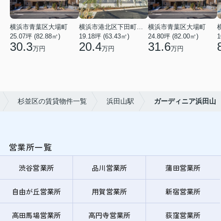
横浜市青葉区大場町
横浜市港北区下田町２丁目
横浜市青葉区大場町
25.07坪 (82.88㎡)
19.18坪 (63.43㎡)
24.80坪 (82.00㎡)
1
30.3
20.4
31.6
万円
万円
万円
杉並区の賃貸物件一覧
浜田山駅
ガーディニア浜田山
営業所一覧
渋谷営業所
品川営業所
蒲田営業所
自由が丘営業所
用賀営業所
新宿営業所
高田馬場営業所
高円寺営業所
荻窪営業所