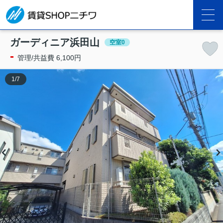
ガーディニア浜田山
空室0
-
管理/共益費 6,100円
1
/
7