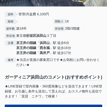
- 管理/共益費 6,100円
賃料
-
1K
面積
間取り
築18年
2階/3階建
築年数
所在階
東京都
杉並区
浜田山
３丁目
所在地
京王井の頭線
「
浜田山
」駅 徒歩6分
交通
京王井の頭線
「
西永福
」駅 徒歩16分
京王井の頭線
「
高井戸
」駅 徒歩17分
★当店が直接の募集窓口です★お気軽にお問い合わせく
備考
ださい★
ガーディニア浜田山のコメント(おすすめポイント)
★LINE登録で室内画像・360度画像などを送信できます！LINE登
録後、お引越し条件も送信して貰えれば、おススメ物件も送信で
きます！「賃貸 ニチワ」で検索！