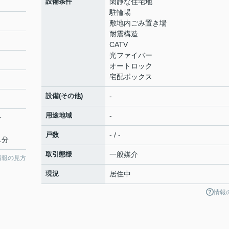
設備条件
閑静な住宅地
駐輪場
敷地内ごみ置き場
耐震構造
CATV
光ファイバー
オートロック
宅配ボックス
設備(その他)
-
用途地域
-
分
戸数
- / -
1分
取引態様
一般媒介
情報の見方
現況
居住中
情報