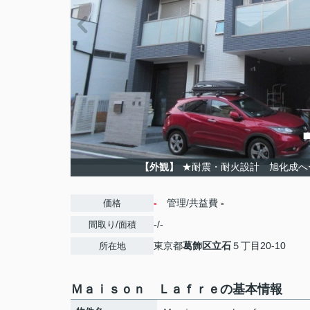
【外観】
★耐震・耐火設計 旭化成へ
-
管理/共益費
-
価格
-/-
間取り/面積
東京都
葛飾区
立石
５丁目20-10
所在地
Ｍａｉｓｏｎ Ｌａｆｒｅの基本情報