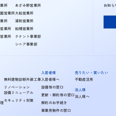
営業所
あざみ野営業所
お知ら
学園営業所
大船営業所
営業所
浦和営業所
住営業所
船橋営業所
町営業所
テナント事業部
シニア事業部
入居者様
売りたい・買いたい
無料建物診断外装工事
入居者様へ
不動産活用
リノベーション
設備等の窓口
法人様
設備リニューアル
更新・解約等の窓口
法人様へ
セキュリティ対策
管理
解約のお手続き
事業用物件の窓口