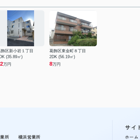
葛飾区新小岩１丁目
葛飾区東金町８丁目
DK (35.89㎡)
2DK (56.19㎡)
2
8
万円
万円
サイ
営業所
横浜営業所
ホーム