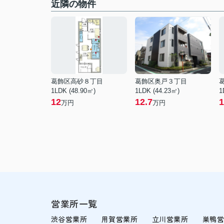
近隣の物件
葛飾区高砂８丁目
葛飾区奥戸３丁目
1LDK (48.90㎡)
1LDK (44.23㎡)
1
12
12.7
1
万円
万円
営業所一覧
渋谷営業所
用賀営業所
立川営業所
巣鴨