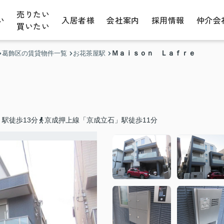
売りたい
い
入居者様
会社案内
採用情報
仲介会
買いたい
Ｍａｉｓｏｎ Ｌａｆｒｅ
葛飾区の賃貸物件一覧
お花茶屋駅
駅徒歩13分
京成押上線「京成立石」駅徒歩11分