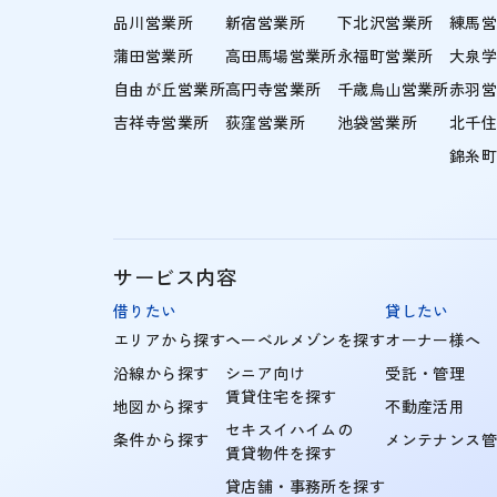
品川営業所
新宿営業所
下北沢営業所
練馬
蒲田営業所
高田馬場営業所
永福町営業所
大泉
自由が丘営業所
高円寺営業所
千歳烏山営業所
赤羽
吉祥寺営業所
荻窪営業所
池袋営業所
北千
錦糸
サービス内容
借りたい
貸したい
エリアから探す
ヘーベルメゾンを探す
オーナー様へ
沿線から探す
シニア向け
受託・管理
賃貸住宅を探す
地図から探す
不動産活用
セキスイハイムの
条件から探す
メンテナンス
賃貸物件を探す
貸店舗・事務所を探す