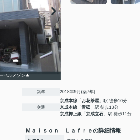
ーベルメゾン★
2018年9月(築7年)
築年
京成本線
「
お花茶屋
」駅 徒歩10分
京成本線
「
青砥
」駅 徒歩13分
交通
京成押上線
「
京成立石
」駅 徒歩11分
Ｍａｉｓｏｎ Ｌａｆｒｅの詳細情報