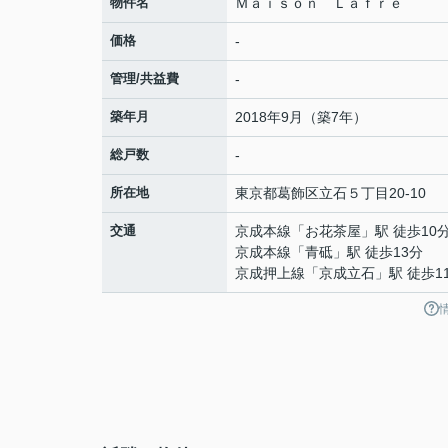
物件名
Ｍａｉｓｏｎ Ｌａｆｒｅ
価格
-
管理/共益費
-
築年月
2018年9月（築7年）
総戸数
-
所在地
東京都
葛飾区
立石
５丁目20-10
交通
京成本線
「
お花茶屋
」駅 徒歩10
京成本線
「
青砥
」駅 徒歩13分
京成押上線
「
京成立石
」駅 徒歩1