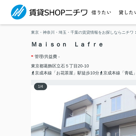
借りたい
貸した
東京・神奈川・埼玉・千葉の賃貸情報をお探しならニチワ
Ｍａｉｓｏｎ Ｌａｆｒｅ
-
管理/共益費 -
東京都
葛飾区
立石
５丁目20-10
京成本線「お花茶屋」駅徒歩10分
京成本線「青砥」
1
/
4