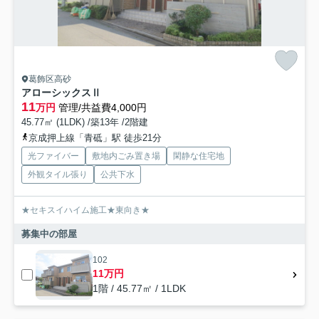
葛飾区高砂
アローシックスⅡ
11
万円
管理/共益費4,000円
45.77㎡ (1LDK) /築13年 /2階建
京成押上線「青砥」駅 徒歩21分
光ファイバー
敷地内ごみ置き場
閑静な住宅地
外観タイル張り
公共下水
★セキスイハイム施工★東向き★
募集中の部屋
102
11万円
1階 / 45.77㎡ / 1LDK