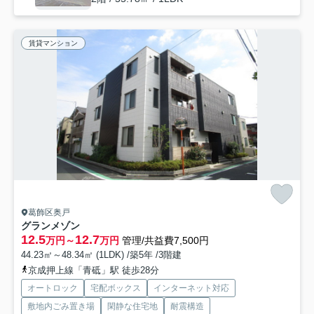
賃貸マンション
葛飾区奥戸
グランメゾン
12.5
12.7
万円～
万円
管理/共益費7,500円
44.23㎡～48.34㎡ (1LDK) /築5年 /3階建
京成押上線「青砥」駅 徒歩28分
オートロック
宅配ボックス
インターネット対応
敷地内ごみ置き場
閑静な住宅地
耐震構造