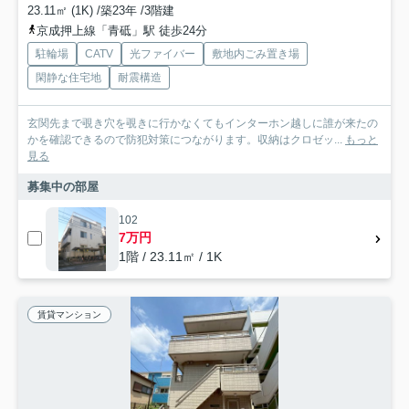
23.11㎡ (1K) /築23年 /3階建
京成押上線「青砥」駅 徒歩24分
駐輪場
CATV
光ファイバー
敷地内ごみ置き場
閑静な住宅地
耐震構造
玄関先まで覗き穴を覗きに行かなくてもインターホン越しに誰が来たの
かを確認できるので防犯対策につながります。収納はクロゼッ...
もっと
見る
募集中の部屋
102
7万円
1階 / 23.11㎡ / 1K
賃貸マンション