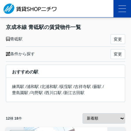
京成本線 青砥駅の賃貸物件一覧
青砥駅
変更
条件から探す
変更
おすすめの駅
練馬駅
/
浦和駅
/
北浦和駅
/
荻窪駅
/
吉祥寺駅
/
蕨駅
/
豊島園駅
/
与野駅
/
西川口駅
/
新江古田駅
12
棟
18
件