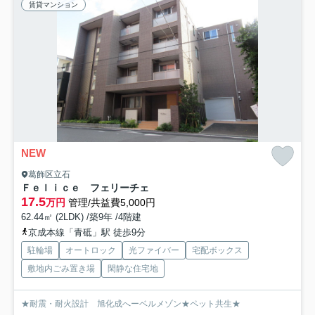
賃貸マンション
NEW
葛飾区立石
Ｆｅｌｉｃｅ フェリーチェ
17.5
万円
管理/共益費5,000円
62.44㎡ (2LDK) /築9年 /4階建
京成本線「青砥」駅 徒歩9分
駐輪場
オートロック
光ファイバー
宅配ボックス
敷地内ごみ置き場
閑静な住宅地
★耐震・耐火設計 旭化成へーベルメゾン★ペット共生★