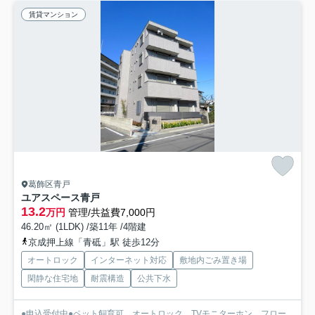
賃貸マンション
葛飾区青戸
ユアスペース青戸
13.2
万円
管理/共益費7,000円
46.20㎡ (1LDK) /築11年 /4階建
京成押上線「青砥」駅 徒歩12分
オートロック
インターネット対応
敷地内ごみ置き場
閑静な住宅地
耐震構造
公共下水
●申込受付中●ペット飼育可 オートロック TVモニターホン フロー