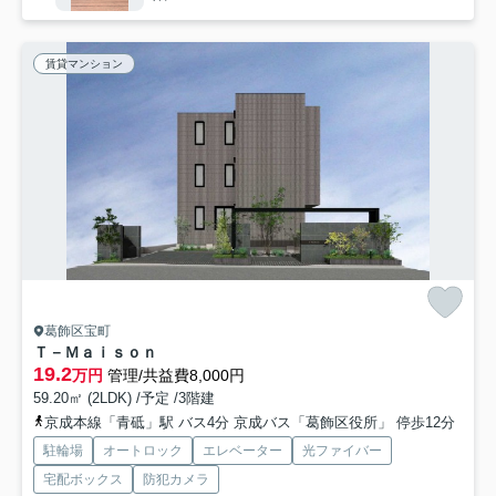
賃貸マンション
葛飾区宝町
Ｔ－Ｍａｉｓｏｎ
19.2
万円
管理/共益費8,000円
59.20㎡ (2LDK) /予定 /3階建
京成本線「青砥」駅 バス4分 京成バス「葛飾区役所」 停歩12分
駐輪場
オートロック
エレベーター
光ファイバー
宅配ボックス
防犯カメラ