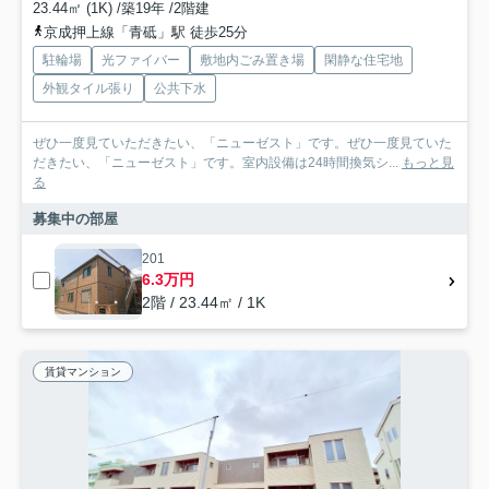
23.44㎡ (1K) /築19年 /2階建
京成押上線「青砥」駅 徒歩25分
駐輪場
光ファイバー
敷地内ごみ置き場
閑静な住宅地
外観タイル張り
公共下水
ぜひ一度見ていただきたい、「ニューゼスト」です。ぜひ一度見ていた
だきたい、「ニューゼスト」です。室内設備は24時間換気シ...
もっと見
る
募集中の部屋
201
6.3万円
2階 / 23.44㎡ / 1K
賃貸マンション