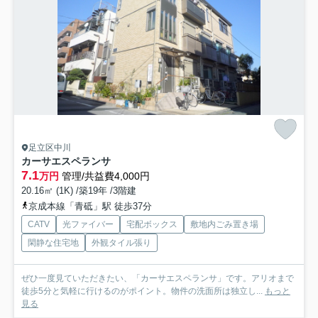
足立区中川
カーサエスペランサ
7.1
万円
管理/共益費4,000円
20.16㎡ (1K) /築19年 /3階建
京成本線「青砥」駅 徒歩37分
CATV
光ファイバー
宅配ボックス
敷地内ごみ置き場
閑静な住宅地
外観タイル張り
ぜひ一度見ていただきたい、「カーサエスペランサ」です。アリオまで
徒歩5分と気軽に行けるのがポイント。物件の洗面所は独立し...
もっと
見る