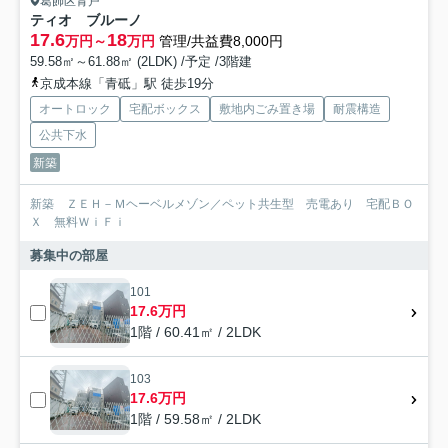
葛飾区青戸
ティオ ブルーノ
17.6
18
万円～
万円
管理/共益費8,000円
59.58㎡～61.88㎡ (2LDK) /予定 /3階建
京成本線「青砥」駅 徒歩19分
オートロック
宅配ボックス
敷地内ごみ置き場
耐震構造
公共下水
新築
新築 ＺＥＨ－Ｍヘーベルメゾン／ペット共生型 売電あり 宅配ＢＯ
Ｘ 無料ＷｉＦｉ
募集中の部屋
101
17.6万円
1階 / 60.41㎡ / 2LDK
103
17.6万円
1階 / 59.58㎡ / 2LDK