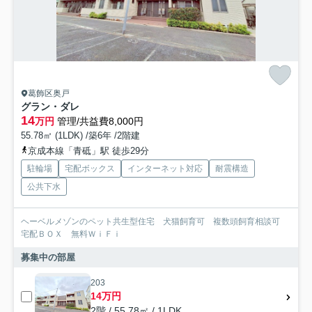
葛飾区奥戸
グラン・ダレ
14
万円
管理/共益費8,000円
55.78㎡ (1LDK) /築6年 /2階建
京成本線「青砥」駅 徒歩29分
駐輪場
宅配ボックス
インターネット対応
耐震構造
公共下水
ヘーベルメゾンのペット共生型住宅 犬猫飼育可 複数頭飼育相談可
宅配ＢＯＸ 無料ＷｉＦｉ
募集中の部屋
203
14万円
2階 / 55.78㎡ / 1LDK