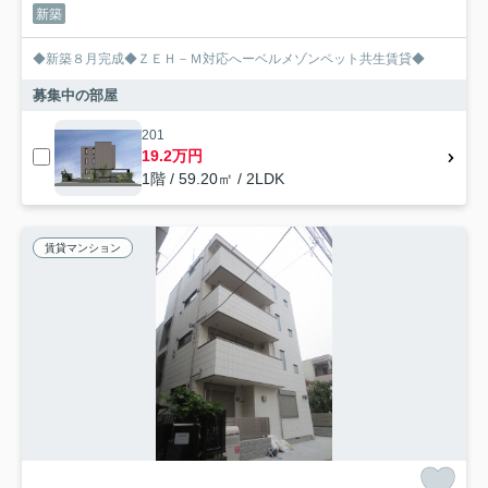
新築
◆新築８月完成◆ＺＥＨ－Ｍ対応へーベルメゾンペット共生賃貸◆
募集中の部屋
201
19.2万円
1階 / 59.20㎡ / 2LDK
賃貸マンション