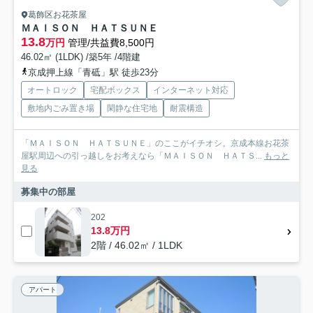
葛飾区お花茶屋
ＭＡＩＳＯＮ ＨＡＴＳＵＮＥ
13.8
万円
管理/共益費8,500円
46.02㎡ (1LDK) /築5年 /4階建
京成押上線「青砥」駅 徒歩23分
オートロック
宅配ボックス
インターネット対応
敷地内ごみ置き場
閑静な住宅地
耐震構造
「ＭＡＩＳＯＮ ＨＡＴＳＵＮＥ」のここがイチオシ。京成本線お花茶
屋駅周辺への引っ越しをお考えなら「ＭＡＩＳＯＮ ＨＡＴＳ...
もっと
見る
募集中の部屋
202
13.8万円
2階 / 46.02㎡ / 1LDK
アパート