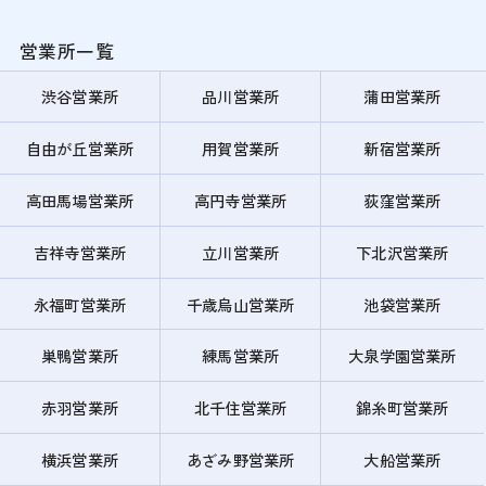
営業所一覧
渋谷営業所
品川営業所
蒲田営業所
自由が丘営業所
用賀営業所
新宿営業所
高田馬場営業所
高円寺営業所
荻窪営業所
吉祥寺営業所
立川営業所
下北沢営業所
永福町営業所
千歳烏山営業所
池袋営業所
巣鴨営業所
練馬営業所
大泉学園営業所
赤羽営業所
北千住営業所
錦糸町営業所
横浜営業所
あざみ野営業所
大船営業所