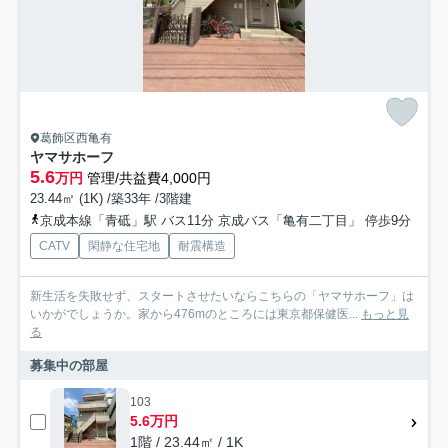
葛飾区西亀有
ヤマサホーフ
5.6
万円
管理/共益費4,000円
23.44㎡ (1K) /築33年 /3階建
京成本線「青砥」駅 バス11分 京成バス「亀有二丁目」 停歩9分
CATV
閑静な住宅地
耐震構造
新生活を失敗せず、スタートさせたいならこちらの「ヤマサホーフ」は
いかがでしょうか。家から476mのところには東京都保健医...
もっと見
る
募集中の部屋
103
5.6万円
1階 / 23.44㎡ / 1K