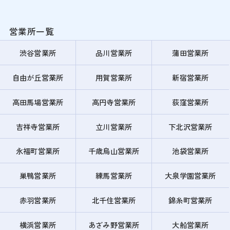
営業所一覧
渋谷営業所
品川営業所
蒲田営業所
自由が丘営業所
用賀営業所
新宿営業所
高田馬場営業所
高円寺営業所
荻窪営業所
吉祥寺営業所
立川営業所
下北沢営業所
永福町営業所
千歳烏山営業所
池袋営業所
巣鴨営業所
練馬営業所
大泉学園営業所
赤羽営業所
北千住営業所
錦糸町営業所
横浜営業所
あざみ野営業所
大船営業所