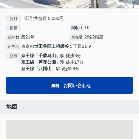
- 管理/共益費 5,000円
賃料
-
1K
面積
間取り
築21年
2階/2階建
築年数
所在階
東京都
世田谷区
上祖師谷
１丁目21-9
所在地
京王線
「
千歳烏山
」駅 徒歩8分
交通
京王線
「
芦花公園
」駅 徒歩17分
京王線
「
八幡山
」駅 徒歩28分
お問い合わせ
無料
地図