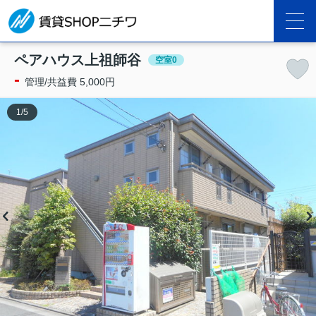
ペアハウス上祖師谷
空室0
-
管理/共益費 5,000円
1
/
5