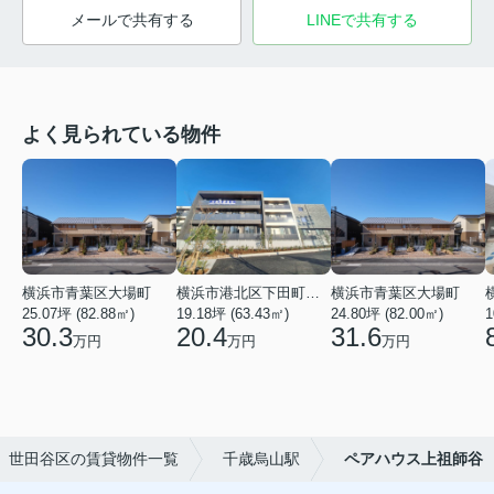
メールで共有する
LINEで共有する
よく見られている物件
横浜市青葉区大場町
横浜市港北区下田町２丁目
横浜市青葉区大場町
25.07坪 (82.88㎡)
19.18坪 (63.43㎡)
24.80坪 (82.00㎡)
1
30.3
20.4
31.6
万円
万円
万円
世田谷区の賃貸物件一覧
千歳烏山駅
ペアハウス上祖師谷