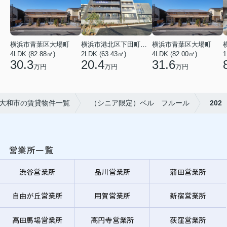
横浜市青葉区大場町
横浜市港北区下田町２丁目
横浜市青葉区大場町
4LDK (82.88㎡)
2LDK (63.43㎡)
4LDK (82.00㎡)
1
30.3
20.4
31.6
万円
万円
万円
大和市の賃貸物件一覧
（シニア限定）ベル フルール
202
営業所一覧
渋谷営業所
品川営業所
蒲田営業所
自由が丘営業所
用賀営業所
新宿営業所
高田馬場営業所
高円寺営業所
荻窪営業所