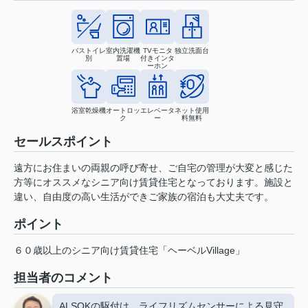
バストイレ
室内洗濯機
TVモニタ
独立洗面台
別
置場
付きインタ
ーホン
浴室乾燥機
オートロッ
エレベータ
ネット使用
ク
ー
料無料
セールスポイント
遠方にお住まいの両親の呼び寄せ、ご自宅の管理が大変と感じた
方等にオススメなシニア向け賃貸住宅となっております。施設と
違い、自由度の高い生活ができご家族の宿泊も大丈夫です。
ポイント
６０歳以上のシニア向け賃貸住宅「ヘーベルVillage」
担当者のコメント
ALSOKの駆付け、ライフリズムセンサーによる見守