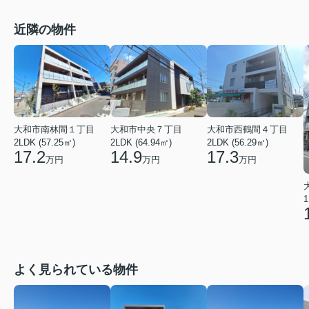
近隣の物件
大和市南林間１丁目
大和市中央７丁目
大和市西鶴間４丁目
2LDK (57.25㎡)
2LDK (64.94㎡)
2LDK (56.29㎡)
17.2
14.9
17.3
万円
万円
万円
1
よく見られている物件