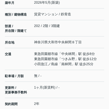
2026年5月(新築)
築年月
賃貸マンション / 鉄骨造
種別 / 建物構造
202 / 2階 / 3階建
部屋 /
所在階 / 階建て
神奈川県
大和市
中央林間
８丁目
所在地
東急田園都市線
「
中央林間
」駅 徒歩8分
交通
東急田園都市線
「
つきみ野
」駅 徒歩12分
小田急江ノ島線
「
南林間
」駅 徒歩25分
無 / -
駐車場 / 月額
1ヶ月(新賃料) / -
更新料 /
更新事務手数料
2年
契約期間