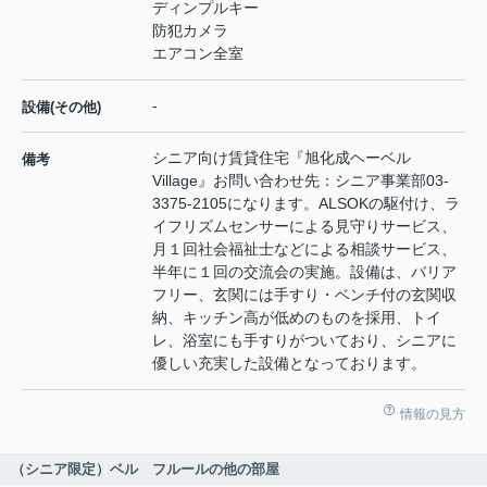
ディンプルキー
防犯カメラ
エアコン全室
-
設備(その他)
シニア向け賃貸住宅『旭化成ヘーベル
備考
Village』お問い合わせ先：シニア事業部03-
3375-2105になります。ALSOKの駆付け、ラ
イフリズムセンサーによる見守りサービス、
月１回社会福祉士などによる相談サービス、
半年に１回の交流会の実施。設備は、バリア
フリー、玄関には手すり・ベンチ付の玄関収
納、キッチン高が低めのものを採用、トイ
レ、浴室にも手すりがついており、シニアに
優しい充実した設備となっております。
情報の見方
（シニア限定）ベル フルールの他の部屋