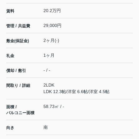
20.2万円
賃料
29,000円
管理 / 共益費
2ヶ月(-)
敷金(保証金)
1ヶ月
礼金
- / -
償却 / 敷引
2LDK
間取り / 詳細
LDK 12.3帖
/
洋室 6.6帖
/
洋室 4.5帖
58.73㎡ / -
面積 /
バルコニー面積
南
向き