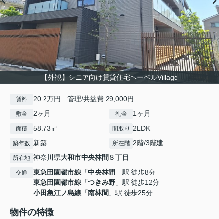
【外観】シニア向け賃貸住宅ヘーベルVillage
20.2万円 管理/共益費 29,000円
賃料
2ヶ月
1ヶ月
敷金
礼金
58.73㎡
2LDK
面積
間取り
新築
2階/3階建
築年数
所在階
神奈川県
大和市
中央林間
８丁目
所在地
東急田園都市線
「
中央林間
」駅 徒歩8分
交通
東急田園都市線
「
つきみ野
」駅 徒歩12分
小田急江ノ島線
「
南林間
」駅 徒歩25分
物件の特徴