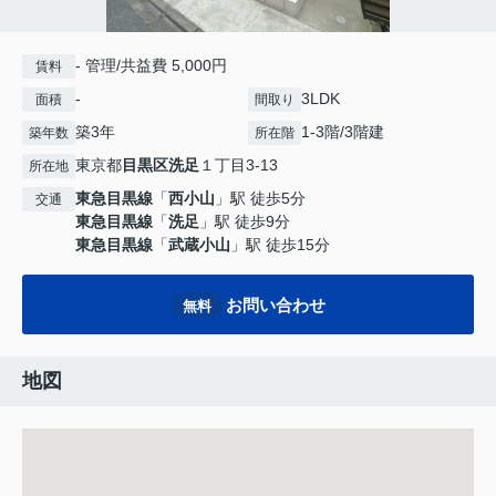
- 管理/共益費 5,000円
賃料
-
3LDK
面積
間取り
築3年
1-3階/3階建
築年数
所在階
東京都
目黒区
洗足
１丁目3-13
所在地
東急目黒線
「
西小山
」駅 徒歩5分
交通
東急目黒線
「
洗足
」駅 徒歩9分
東急目黒線
「
武蔵小山
」駅 徒歩15分
お問い合わせ
無料
地図