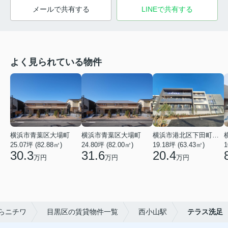
メールで共有する
LINEで共有する
よく見られている物件
横浜市青葉区大場町
横浜市青葉区大場町
横浜市港北区下田町２丁目
25.07坪 (82.88㎡)
24.80坪 (82.00㎡)
19.18坪 (63.43㎡)
1
30.3
31.6
20.4
万円
万円
万円
らニチワ
目黒区の賃貸物件一覧
西小山駅
テラス洗足