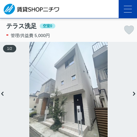
テラス洗足
空室0
-
管理/共益費 5,000円
1
/
2