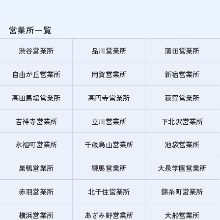
営業所一覧
渋谷営業所
品川営業所
蒲田営業所
自由が丘営業所
用賀営業所
新宿営業所
高田馬場営業所
高円寺営業所
荻窪営業所
吉祥寺営業所
立川営業所
下北沢営業所
永福町営業所
千歳烏山営業所
池袋営業所
巣鴨営業所
練馬営業所
大泉学園営業所
赤羽営業所
北千住営業所
錦糸町営業所
横浜営業所
あざみ野営業所
大船営業所