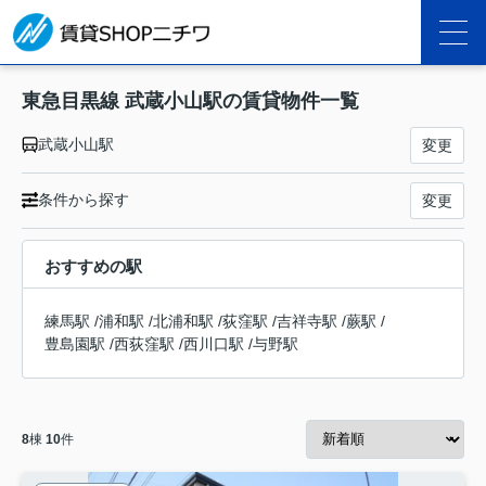
東急目黒線 武蔵小山駅の賃貸物件一覧
武蔵小山駅
変更
条件から探す
変更
おすすめの駅
練馬駅
/
浦和駅
/
北浦和駅
/
荻窪駅
/
吉祥寺駅
/
蕨駅
/
豊島園駅
/
西荻窪駅
/
西川口駅
/
与野駅
8
棟
10
件