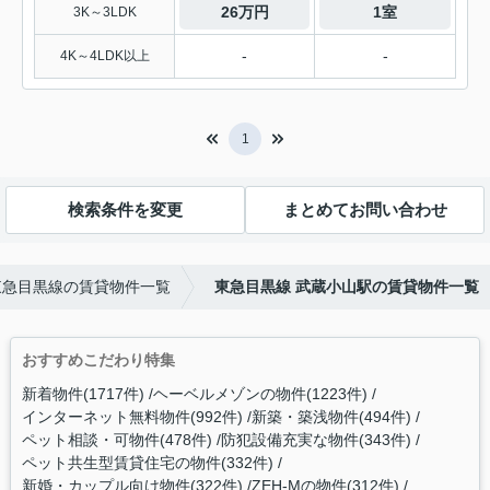
26万円
1室
3K～3LDK
-
-
4K～4LDK以上
1
検索条件を変更
まとめてお問い合わせ
東急目黒線の賃貸物件一覧
東急目黒線 武蔵小山駅の賃貸物件一覧
おすすめこだわり特集
新着物件(1717件)
ヘーベルメゾンの物件(1223件)
インターネット無料物件(992件)
新築・築浅物件(494件)
ペット相談・可物件(478件)
防犯設備充実な物件(343件)
ペット共生型賃貸住宅の物件(332件)
新婚・カップル向け物件(322件)
ZEH-Mの物件(312件)