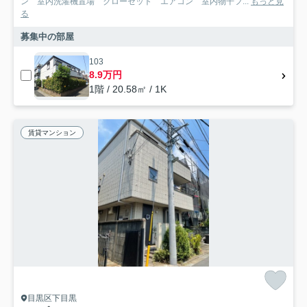
ン 室内洗濯機置場 クローゼット エアコン 室内物干フ...
もっと見
る
募集中の部屋
103
8.9万円
1階 / 20.58㎡ / 1K
賃貸マンション
目黒区下目黒