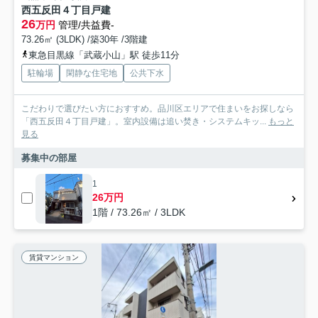
西五反田４丁目戸建
26
万円
管理/共益費-
73.26㎡ (3LDK) /築30年 /3階建
東急目黒線「武蔵小山」駅 徒歩11分
駐輪場
閑静な住宅地
公共下水
こだわりで選びたい方におすすめ。品川区エリアで住まいをお探しなら
「西五反田４丁目戸建」。室内設備は追い焚き・システムキッ...
もっと
見る
募集中の部屋
1
26万円
1階 / 73.26㎡ / 3LDK
賃貸マンション