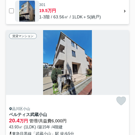
301
19.5万円
1-3階 / 63.56㎡ / 1LDK＋S(納戸)
賃貸マンション
品川区小山
ベルティス武蔵小山
20.4
万円
管理/共益費6,000円
43.93㎡ (1LDK) /築15年 /4階建
東急目黒線「武蔵小山」駅 徒歩5分