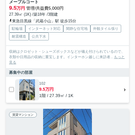
メープルコート
9.5
万円
管理/共益費5,000円
27.39㎡ (1K) /築18年 /3階建
東急目黒線「武蔵小山」駅 徒歩15分
駐輪場
インターネット対応
閑静な住宅地
外観タイル張り
耐震構造
公共下水
収納はクロゼット・シューズボックスなどが備え付けられているので、
衣類や日用品の収納に重宝します。インターホン越しに来訪者...
もっと
見る
募集中の部屋
102
9.5万円
1階 / 27.39㎡ / 1K
賃貸マンション