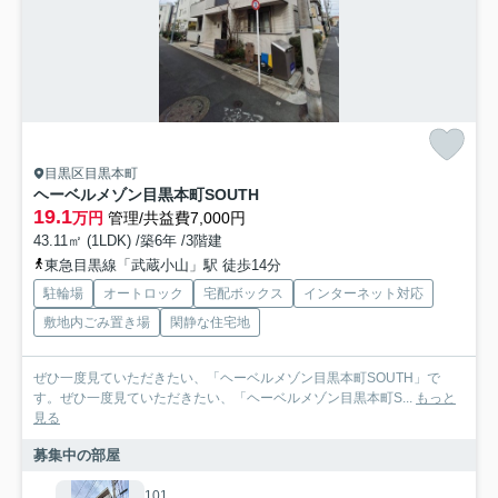
目黒区目黒本町
ヘーベルメゾン目黒本町SOUTH
19.1
万円
管理/共益費7,000円
43.11㎡ (1LDK) /築6年 /3階建
東急目黒線「武蔵小山」駅 徒歩14分
駐輪場
オートロック
宅配ボックス
インターネット対応
敷地内ごみ置き場
閑静な住宅地
ぜひ一度見ていただきたい、「ヘーベルメゾン目黒本町SOUTH」で
す。ぜひ一度見ていただきたい、「ヘーベルメゾン目黒本町S...
もっと
見る
募集中の部屋
101