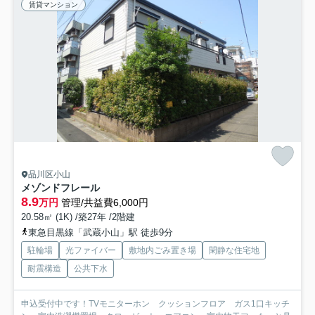
賃貸マンション
品川区小山
メゾンドフレール
8.9
万円
管理/共益費6,000円
20.58㎡ (1K) /築27年 /2階建
東急目黒線「武蔵小山」駅 徒歩9分
駐輪場
光ファイバー
敷地内ごみ置き場
閑静な住宅地
耐震構造
公共下水
申込受付中です！TVモニターホン クッションフロア ガス1口キッチ