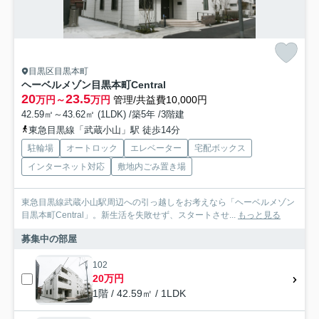
目黒区目黒本町
ヘーベルメゾン目黒本町Central
20
23.5
万円～
万円
管理/共益費10,000円
42.59㎡～43.62㎡ (1LDK) /築5年 /3階建
東急目黒線「武蔵小山」駅 徒歩14分
駐輪場
オートロック
エレベーター
宅配ボックス
インターネット対応
敷地内ごみ置き場
東急目黒線武蔵小山駅周辺への引っ越しをお考えなら「ヘーベルメゾン
目黒本町Central」。新生活を失敗せず、スタートさせ...
もっと見る
募集中の部屋
102
20万円
1階 / 42.59㎡ / 1LDK