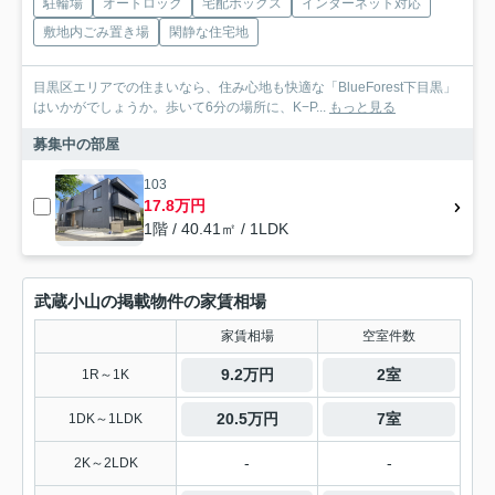
駐輪場
オートロック
宅配ボックス
インターネット対応
敷地内ごみ置き場
閑静な住宅地
目黒区エリアでの住まいなら、住み心地も快適な「BlueForest下目黒」
はいかがでしょうか。歩いて6分の場所に、K−P...
もっと見る
募集中の部屋
103
17.8万円
1階 / 40.41㎡ / 1LDK
武蔵小山の掲載物件の家賃相場
家賃相場
空室件数
9.2万円
2室
1R～1K
20.5万円
7室
1DK～1LDK
-
-
2K～2LDK