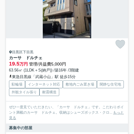
目黒区下目黒
カーサ ドルチェ
19.5
万円
管理/共益費5,000円
63.56㎡ (1LDK＋S(納戸)) /築16年 /3階建
東急目黒線「武蔵小山」駅 徒歩15分
駐輪場
インターネット対応
敷地内ごみ置き場
閑静な住宅地
外観タイル張り
耐震構造
ぜひ一度見ていただきたい、「カーサ ドルチェ」です。こだわりポイ
ント満載のカーサ ドルチェ。収納はシューズボックス・クロ...
もっと
見る
募集中の部屋