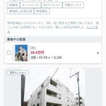
駐輪場
オートロック
光ファイバー
宅配ボックス
敷地内ごみ置き場
耐震構造
室内設備はシステムキッチン・BS・追い焚きなど豊富に揃っており、過
ごしやすいお部屋になっております。新しい生活を気持ちよ...
もっと見
る
募集中の部屋
301
20.4万円
3階 / 43.93㎡ / 1LDK
賃貸マンション