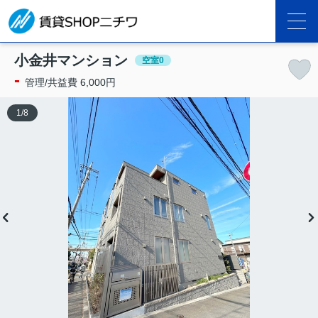
小金井マンション
空室0
-
管理/共益費 6,000円
1
/
8