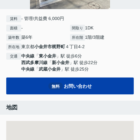
- 管理/共益費 6,000円
賃料
-
1DK
面積
間取り
築6年
1階/3階建
築年数
所在階
東京都
小金井市
梶野町
４丁目4-2
所在地
中央線
「
東小金井
」駅 徒歩6分
交通
西武多摩川線
「
新小金井
」駅 徒歩22分
中央線
「
武蔵小金井
」駅 徒歩25分
お問い合わせ
無料
地図