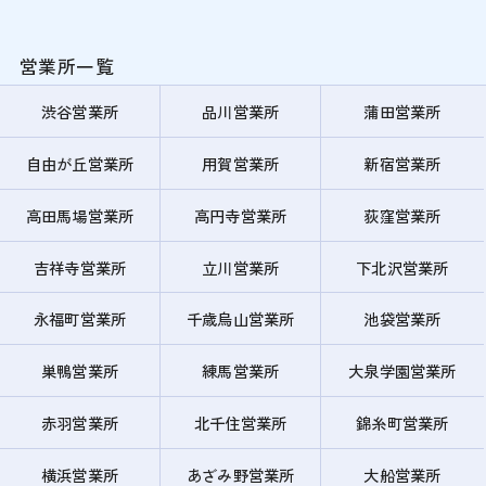
営業所一覧
渋谷営業所
品川営業所
蒲田営業所
自由が丘営業所
用賀営業所
新宿営業所
高田馬場営業所
高円寺営業所
荻窪営業所
吉祥寺営業所
立川営業所
下北沢営業所
永福町営業所
千歳烏山営業所
池袋営業所
巣鴨営業所
練馬営業所
大泉学園営業所
赤羽営業所
北千住営業所
錦糸町営業所
横浜営業所
あざみ野営業所
大船営業所