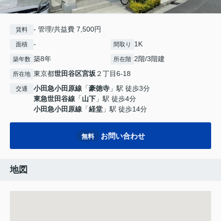
- 管理/共益費 7,500円
賃料
-
1K
面積
間取り
築8年
2階/3階建
築年数
所在階
東京都
世田谷区
宮坂
２丁目6-18
所在地
小田急小田原線
「
豪徳寺
」駅 徒歩3分
交通
東急世田谷線
「
山下
」駅 徒歩4分
小田急小田原線
「
経堂
」駅 徒歩14分
お問い合わせ
無料
地図