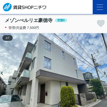
メゾンぺルリエ豪徳寺
空室0
-
管理/共益費 7,500円
1
/
7