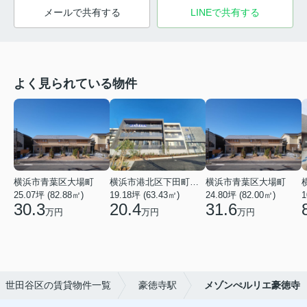
メールで共有する
LINEで共有する
よく見られている物件
横浜市青葉区大場町
横浜市港北区下田町２丁目
横浜市青葉区大場町
25.07坪 (82.88㎡)
19.18坪 (63.43㎡)
24.80坪 (82.00㎡)
1
30.3
20.4
31.6
万円
万円
万円
世田谷区の賃貸物件一覧
豪徳寺駅
メゾンぺルリエ豪徳寺