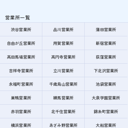
営業所一覧
渋谷営業所
品川営業所
蒲田営業所
自由が丘営業所
用賀営業所
新宿営業所
高田馬場営業所
高円寺営業所
荻窪営業所
吉祥寺営業所
立川営業所
下北沢営業所
永福町営業所
千歳烏山営業所
池袋営業所
巣鴨営業所
練馬営業所
大泉学園営業所
赤羽営業所
北千住営業所
錦糸町営業所
横浜営業所
あざみ野営業所
大船営業所