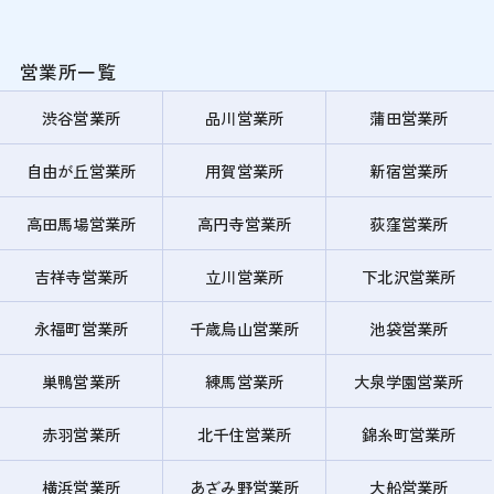
営業所一覧
渋谷営業所
品川営業所
蒲田営業所
自由が丘営業所
用賀営業所
新宿営業所
高田馬場営業所
高円寺営業所
荻窪営業所
吉祥寺営業所
立川営業所
下北沢営業所
永福町営業所
千歳烏山営業所
池袋営業所
巣鴨営業所
練馬営業所
大泉学園営業所
赤羽営業所
北千住営業所
錦糸町営業所
横浜営業所
あざみ野営業所
大船営業所