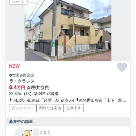
アパート
NEW
世田谷区宮坂
ラ・クラレス
8.4
万円
管理/共益費-
23.62㎡ (1K) /築38年 /2階建
小田急小田原線「経堂」駅 徒歩5分
東急世田谷線「山下」駅 徒歩13分
光ファイバー
閑静な住宅地
公共下水
募集中の部屋
２０２