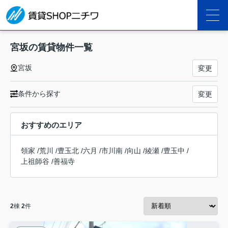
宮坂の賃貸物件一覧
宮坂
変更
条件から探す
変更
おすすめのエリア
領家
/
荒川
/
豊玉北
/
六月
/
市川南
/
向山
/
綾瀬
/
豊玉中
/
上祖師谷
/
善福寺
2
棟
2
件