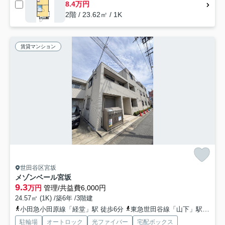
8.4万円
2階 / 23.62㎡ / 1K
賃貸マンション
世田谷区宮坂
メゾンベール宮坂
9.3
万円
管理/共益費6,000円
24.57㎡ (1K) /築6年 /3階建
小田急小田原線「経堂」駅 徒歩6分
東急世田谷線「山下」駅 徒歩15分
駐輪場
オートロック
光ファイバー
宅配ボックス